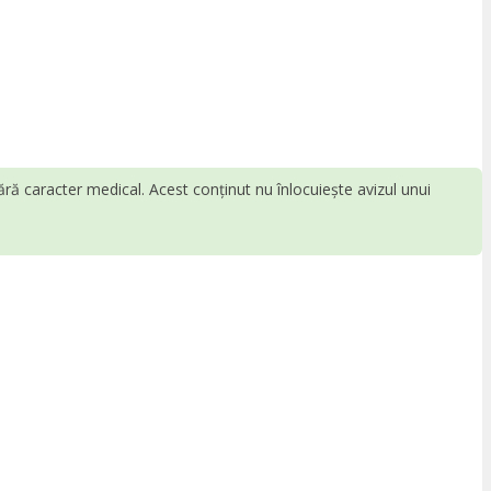
fără caracter medical. Acest conținut nu înlocuiește avizul unui