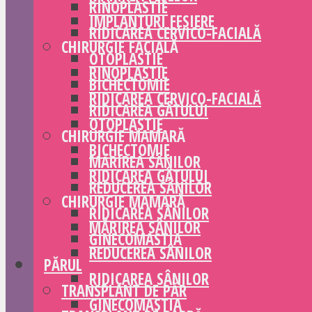
RINOPLASTIE
IMPLANTURI FESIERE
RIDICAREA CERVICO-FACIALĂ
CHIRURGIE FACIALĂ
OTOPLASTIE
RINOPLASTIE
BICHECTOMIE
RIDICAREA CERVICO-FACIALĂ
RIDICAREA GÂTULUI
OTOPLASTIE
CHIRURGIE MAMARĂ
BICHECTOMIE
MĂRIREA SÂNILOR
RIDICAREA GÂTULUI
REDUCEREA SÂNILOR
CHIRURGIE MAMARĂ
RIDICAREA SÂNILOR
MĂRIREA SÂNILOR
GINECOMASTIA
REDUCEREA SÂNILOR
PĂRUL
RIDICAREA SÂNILOR
TRANSPLANT DE PĂR
GINECOMASTIA