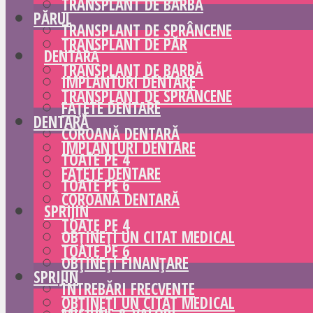
TRANSPLANT DE BARBĂ
PĂRUL
TRANSPLANT DE SPRÂNCENE
TRANSPLANT DE PĂR
DENTARĂ
TRANSPLANT DE BARBĂ
IMPLANTURI DENTARE
TRANSPLANT DE SPRÂNCENE
FAȚETE DENTARE
DENTARĂ
COROANĂ DENTARĂ
IMPLANTURI DENTARE
TOATE PE 4
FAȚETE DENTARE
TOATE PE 6
COROANĂ DENTARĂ
SPRIJIN
TOATE PE 4
OBȚINEȚI UN CITAT MEDICAL
TOATE PE 6
OBȚINEȚI FINANȚARE
SPRIJIN
ÎNTREBĂRI FRECVENTE
OBȚINEȚI UN CITAT MEDICAL