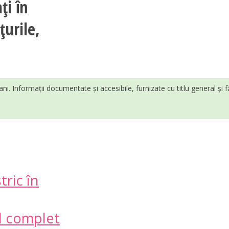
ți în
țurile,
ani. Informații documentate și accesibile, furnizate cu titlu general și 
tric în
ul complet