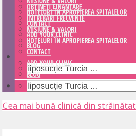
MISIUNE & VALORI
OBȚINEȚI FINANȚARE
HOTELURI ÎN APROPIEREA SPITALELOR
ÎNTREBĂRI FRECVENTE
CONTACT
MISIUNE & VALORI
ADD YOUR CLINIC
HOTELURI ÎN APROPIEREA SPITALELOR
BLOG
CONTACT
ADD YOUR CLINIC
BLOG
Cea mai bună clinică din străinăta