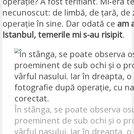
operație? A fost terifiant. Mi-era 
necunoscut: de limbă, de țară, de 
operație în sine. Dar odată ce
am a
Istanbul, temerile mi s-au risipit
.
În stânga, se poate observa os
proeminent de sub ochi și o pr
vârful nasului. Iar în dreapta, o