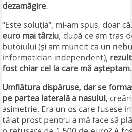
dezamăgire
.
“Este soluția”, mi-am spus, doar c
euro mai târziu
, după ce am tras d
butoiului (și am muncit ca un neb
informatician independent),
rezult
fost chiar cel la care mă așteptam
.
Umflătura dispăruse, dar se form
pe partea laterală a nasului
, creân
asimetrie. Era un os care fusese i
tăiat prost pentru a mă face să pl
o retușare de 1 500 de euro? A fo