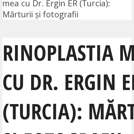
mea cu Dr. Ergin ER (Turcia):
Mărturii și fotografii
RINOPLASTIA 
CU DR. ERGIN E
(TURCIA): MĂR