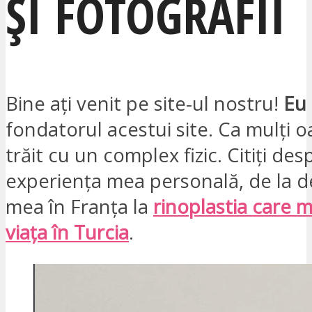
ȘI FOTOGRAFII
Bine ați venit pe site-ul nostru!
Eu 
fondatorul acestui site. Ca mulți 
trăit cu un complex fizic. Citiți des
experiența mea personală, de la 
mea în Franța la
rinoplastia care 
viața în Turcia
.