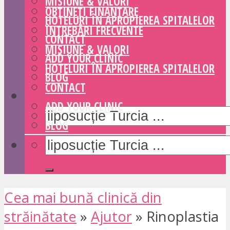
MISIUNE & VALORI
OBȚINEȚI FINANȚARE
HOTELURI ÎN APROPIEREA SPITALELOR
ÎNTREBĂRI FRECVENTE
CONTACT
MISIUNE & VALORI
ADD YOUR CLINIC
HOTELURI ÎN APROPIEREA SPITALELOR
BLOG
CONTACT
ADD YOUR CLINIC
BLOG
Cea mai bună clinică din
străinătate
»
Ajutor
»
Rinoplastia