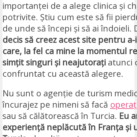
importanței de a alege clinica și ch
potrivite. Știu cum este să fii pierdu
de unde să începi și să ai îndoieli
decis să creez acest site pentru a-i
care, la fel ca mine la momentul re
simțit singuri și neajutorați
atunci 
confruntat cu această alegere.
Nu sunt o agenție de turism medic
încurajez pe nimeni să facă
operați
sau să călătorească în Turcia.
Eu a
experiență neplăcută în Franța și 