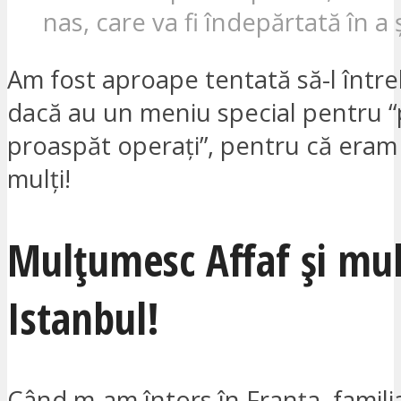
nas, care va fi îndepărtată în a 
Am fost aproape tentată să-l într
dacă au un meniu special pentru “p
proaspăt operați”, pentru că eram
mulți!
Mulțumesc Affaf și mu
Istanbul!
Când m-am întors în Franța, famili