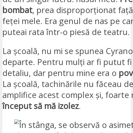
bombat
, prea disproporționat față
feței mele. Era genul de nas pe ca
puteai rata într-o piesă de teatru.
La școală, nu mi se spunea Cyrano
departe. Pentru mulți ar fi putut f
detaliu, dar pentru mine era o
pov
La școală, tachinările nu făceau d
amplifice acest complex și, foart
început să mă izolez
.