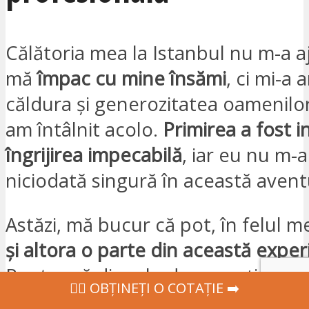
Călătoria mea la Istanbul nu m-a a
mă
împac cu mine însămi
, ci mi-a a
căldura și generozitatea oamenilor
am întâlnit acolo.
Primirea a fost i
îngrijirea impecabilă
, iar eu nu m-
niciodată singură în această avent
Astăzi, mă bucur că pot, în felul m
și altora o parte din această exper
Pentru că dincolo de operație, est
‍👩‍⚕ OBȚINEȚI O COTAȚIE ➡️
adevărată călătorie de transforma