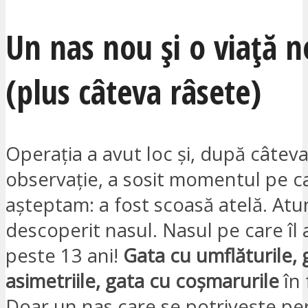
Un nas nou și o viață 
(plus câteva râsete)
Operația a avut loc și, după câteva
observație, a sosit momentul pe ca
așteptam: a fost scoasă atelă. Atu
descoperit nasul. Nasul pe care îl
peste 13 ani!
Gata cu umflăturile, 
asimetriile, gata cu coșmarurile
în 
Doar un nas care se potrivește per