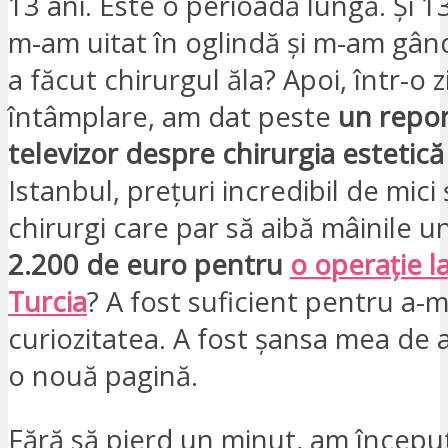
13 ani. Este o perioadă lungă. Și 13
m-am uitat în oglindă și m-am gând
a făcut chirurgul ăla? Apoi, într-o zi
întâmplare, am dat peste
un repor
televizor despre chirurgia estetică
Istanbul, prețuri incredibil de mici ș
chirurgi care par să aibă mâinile u
2.200 de euro pentru
o operație l
Turcia
? A fost suficient pentru a-m
curiozitatea. A fost șansa mea de 
o nouă pagină.
Fără să pierd un minut, am începu