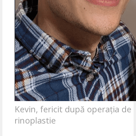
Kevin, fericit după operația de
rinoplastie