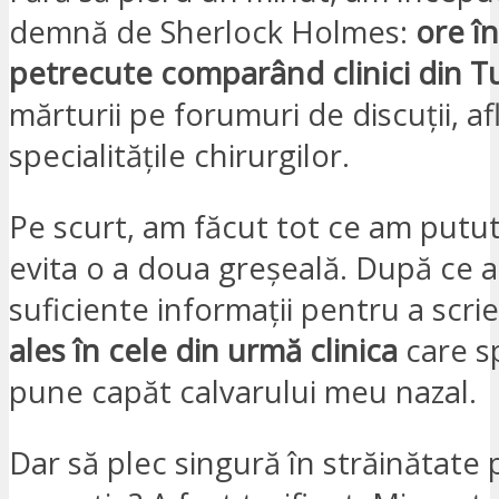
demnă de Sherlock Holmes:
ore în
petrecute comparând clinici din T
mărturii pe forumuri de discuții, a
specialitățile chirurgilor.
Pe scurt, am făcut tot ce am putu
evita o a doua greșeală. După ce
suficiente informații pentru a scri
ales în cele din urmă clinica
care s
pune capăt calvarului meu nazal.
Dar să plec singură în străinătate