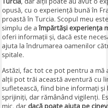
Turcia
, dar alții poate au avut o e
opusă, cu o experiență bună în Fra
proastă în Turcia. Scopul meu este
simplu de a
împărtăși experiența 
oferi informații și, dacă este neces
ajuta la îndrumarea oamenilor către
spitale.
Astăzi, fac tot ce pot pentru a mă 
alții pot trăi această aventură cu li
sufletească, fiind bine informați și
sprijiniți, dar rămânând vigilenți. 
mic, dar
dacă poate ajuta pe cineva