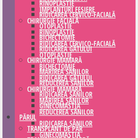
RINOPLASTIE
IMPLANTURI FESIERE
RIDICAREA CERVICO-FACIALĂ
CHIRURGIE FACIALĂ
OTOPLASTIE
RINOPLASTIE
BICHECTOMIE
RIDICAREA CERVICO-FACIALĂ
RIDICAREA GÂTULUI
OTOPLASTIE
CHIRURGIE MAMARĂ
BICHECTOMIE
MĂRIREA SÂNILOR
RIDICAREA GÂTULUI
REDUCEREA SÂNILOR
CHIRURGIE MAMARĂ
RIDICAREA SÂNILOR
MĂRIREA SÂNILOR
GINECOMASTIA
REDUCEREA SÂNILOR
PĂRUL
RIDICAREA SÂNILOR
TRANSPLANT DE PĂR
GINECOMASTIA