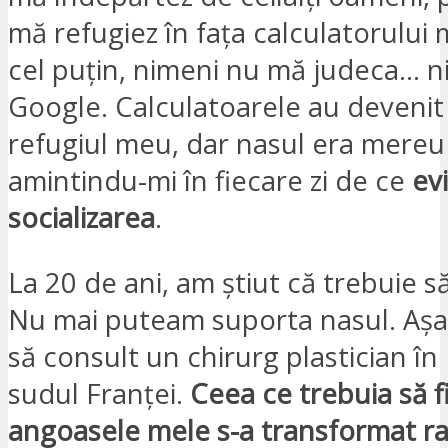
mă refugiez în fața calculatorului
cel puțin, nimeni nu mă judeca… n
Google. Calculatoarele au deveni
refugiul meu, dar nasul era mereu
amintindu-mi în fiecare zi de ce
ev
socializarea
.
La 20 de ani, am știut că trebuie s
Nu mai puteam suporta nasul. Așa
să consult un chirurg plastician în 
sudul Franței.
Ceea ce trebuia să fi
angoasele mele s-a transformat ra