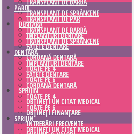
TRANSPLANT DE BARBĂ
PĂRUL
TRANSPLANT DE SPRÂNCENE
TRANSPLANT DE PĂR
DENTARĂ
TRANSPLANT DE BARBĂ
IMPLANTURI DENTARE
TRANSPLANT DE SPRÂNCENE
FAȚETE DENTARE
DENTARĂ
COROANĂ DENTARĂ
IMPLANTURI DENTARE
TOATE PE 4
FAȚETE DENTARE
TOATE PE 6
COROANĂ DENTARĂ
SPRIJIN
TOATE PE 4
OBȚINEȚI UN CITAT MEDICAL
TOATE PE 6
OBȚINEȚI FINANȚARE
SPRIJIN
ÎNTREBĂRI FRECVENTE
OBȚINEȚI UN CITAT MEDICAL