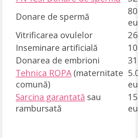
80
Donare de spermă
eu
Vitrificarea ovulelor
26
Inseminare artificială
10
Donarea de embrioni
31
Tehnica ROPA
(maternitate
5.
comună)
eu
Sarcina garantată
sau
15
rambursată
eu
SUNT INTERESAT