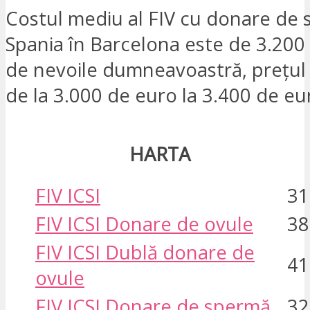
Costul mediu al FIV cu donare de 
Spania în Barcelona este de 3.200 
de nevoile dumneavoastră, prețul 
de la 3.000 de euro la 3.400 de eu
HARTA
FIV ICSI
31
FIV ICSI Donare de ovule
38
FIV ICSI Dublă donare de
41
ovule
FIV ICSI Donare de spermă
32