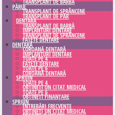
TRANSPLANT DE BARBĂ
PĂRUL
TRANSPLANT DE SPRÂNCENE
TRANSPLANT DE PĂR
DENTARĂ
TRANSPLANT DE BARBĂ
IMPLANTURI DENTARE
TRANSPLANT DE SPRÂNCENE
FAȚETE DENTARE
DENTARĂ
COROANĂ DENTARĂ
IMPLANTURI DENTARE
TOATE PE 4
FAȚETE DENTARE
TOATE PE 6
COROANĂ DENTARĂ
SPRIJIN
TOATE PE 4
OBȚINEȚI UN CITAT MEDICAL
TOATE PE 6
OBȚINEȚI FINANȚARE
SPRIJIN
ÎNTREBĂRI FRECVENTE
OBȚINEȚI UN CITAT MEDICAL