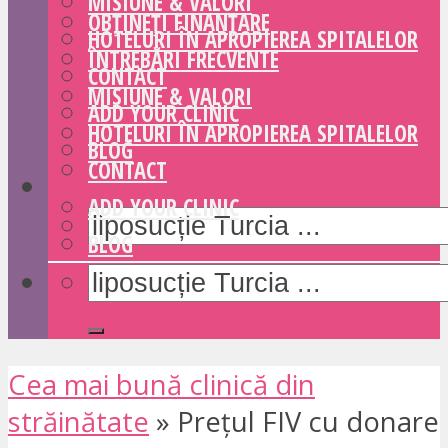
MISIUNE & VALORI
OBȚINEȚI FINANȚARE
HOTELURI ÎN APROPIEREA SPITALELOR
ÎNTREBĂRI FRECVENTE
CONTACT
MISIUNE & VALORI
ADD YOUR CLINIC
HOTELURI ÎN APROPIEREA SPITALELOR
BLOG
CONTACT
ADD YOUR CLINIC
BLOG
Cea mai bună clinică din
străinătate
»
Prețul FIV cu donare