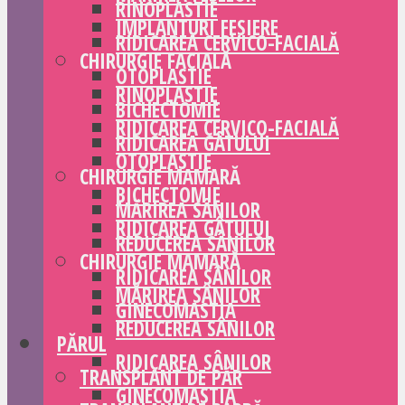
RINOPLASTIE
IMPLANTURI FESIERE
RIDICAREA CERVICO-FACIALĂ
CHIRURGIE FACIALĂ
OTOPLASTIE
RINOPLASTIE
BICHECTOMIE
RIDICAREA CERVICO-FACIALĂ
RIDICAREA GÂTULUI
OTOPLASTIE
CHIRURGIE MAMARĂ
BICHECTOMIE
MĂRIREA SÂNILOR
RIDICAREA GÂTULUI
REDUCEREA SÂNILOR
CHIRURGIE MAMARĂ
RIDICAREA SÂNILOR
MĂRIREA SÂNILOR
GINECOMASTIA
REDUCEREA SÂNILOR
PĂRUL
RIDICAREA SÂNILOR
TRANSPLANT DE PĂR
GINECOMASTIA