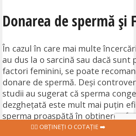
Donarea de spermă și 
În cazul în care mai multe încercăr
au dus la o sarcină sau dacă sunt p
factori feminini, se poate recoman
donare de spermă. Deși controver
studii au sugerat că sperma conge
dezghețată este mult mai puțin ef
sperma proaspătă în obținerea ferti
ovulelor cu IUI.
‍👩‍⚕ OBȚINEȚI O COTAȚIE ➡️