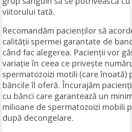
grup sanguin să se potrivească cu 
viitorului tată.
Recomandăm pacienților să acorde
calității spermei garantate de ban
când fac alegerea. Pacienții vor gă
variație în ceea ce privește număr
spermatozoizi motili (care înoată) 
băncile îl oferă. Încurajăm pacienți
cu bănci care garantează un mini
milioane de spermatozoizi mobili p
după decongelare.