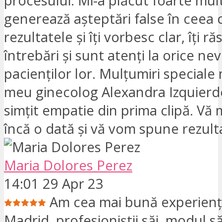
procesului. Mi-a plăcut foarte mul
generează așteptări false în ceea 
rezultatele și îți vorbesc clar, îți r
întrebări și sunt atenți la orice nev
pacienților lor. Mulțumiri speciale
meu ginecolog Alexandra Izquierd
simțit empatie din prima clipă. Vă
încă o dată și vă vom spune rezult
Maria Dolores Perez
14:01 29 Apr 23
Am cea mai bună experienț
Madrid, profesioniștii săi, modul s