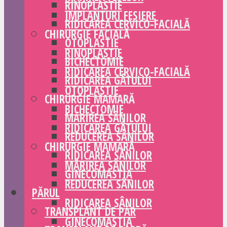
RINOPLASTIE
IMPLANTURI FESIERE
RIDICAREA CERVICO-FACIALĂ
CHIRURGIE FACIALĂ
OTOPLASTIE
RINOPLASTIE
BICHECTOMIE
RIDICAREA CERVICO-FACIALĂ
RIDICAREA GÂTULUI
OTOPLASTIE
CHIRURGIE MAMARĂ
BICHECTOMIE
MĂRIREA SÂNILOR
RIDICAREA GÂTULUI
REDUCEREA SÂNILOR
CHIRURGIE MAMARĂ
RIDICAREA SÂNILOR
MĂRIREA SÂNILOR
GINECOMASTIA
REDUCEREA SÂNILOR
PĂRUL
RIDICAREA SÂNILOR
TRANSPLANT DE PĂR
GINECOMASTIA