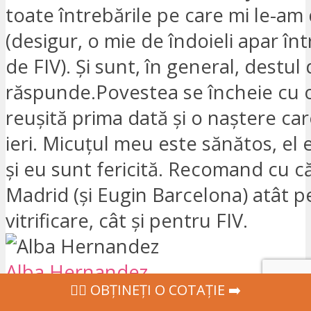
toate întrebările pe care mi le-am 
(desigur, o mie de îndoieli apar în
de FIV). Și sunt, în general, destul 
răspunde.Povestea se încheie cu o
reușită prima dată și o naștere car
ieri. Micuțul meu este sănătos, el 
și eu sunt fericită. Recomand cu c
Madrid (și Eugin Barcelona) atât p
vitrificare, cât și pentru FIV.
Alba Hernandez
‍👩‍⚕ OBȚINEȚI O COTAȚIE ➡️
15:28 06 Apr 24