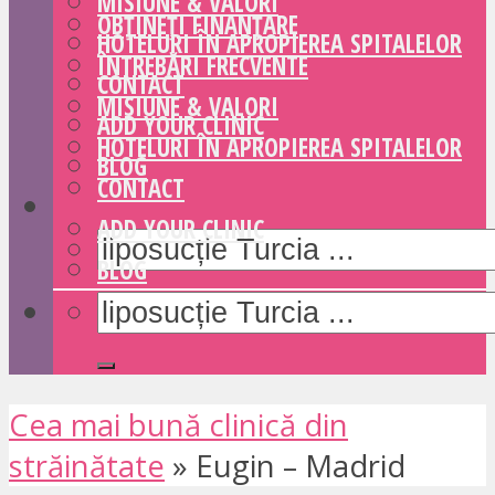
MISIUNE & VALORI
OBȚINEȚI FINANȚARE
HOTELURI ÎN APROPIEREA SPITALELOR
ÎNTREBĂRI FRECVENTE
CONTACT
MISIUNE & VALORI
ADD YOUR CLINIC
HOTELURI ÎN APROPIEREA SPITALELOR
BLOG
CONTACT
ADD YOUR CLINIC
BLOG
Cea mai bună clinică din
străinătate
»
Eugin – Madrid