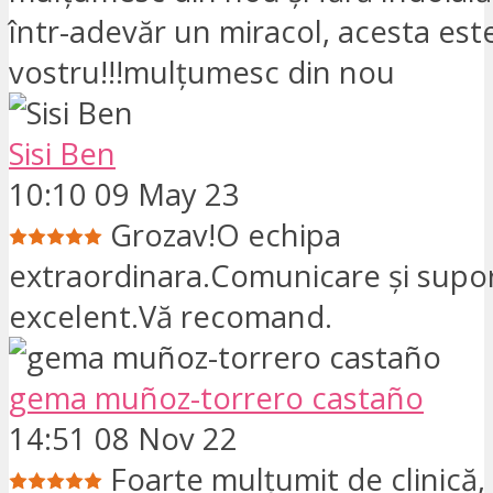
într-adevăr un miracol, acesta este
vostru!!!mulțumesc din nou
Sisi Ben
10:10 09 May 23
Grozav!O echipa
extraordinara.Comunicare și supo
excelent.Vă recomand.
gema muñoz-torrero castaño
14:51 08 Nov 22
Foarte mulțumit de clinică, 