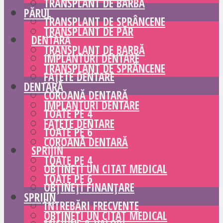
TRANSPLANT DE BARBĂ
PĂRUL
TRANSPLANT DE SPRÂNCENE
TRANSPLANT DE PĂR
DENTARĂ
TRANSPLANT DE BARBĂ
IMPLANTURI DENTARE
TRANSPLANT DE SPRÂNCENE
FAȚETE DENTARE
DENTARĂ
COROANĂ DENTARĂ
IMPLANTURI DENTARE
TOATE PE 4
FAȚETE DENTARE
TOATE PE 6
COROANĂ DENTARĂ
SPRIJIN
TOATE PE 4
OBȚINEȚI UN CITAT MEDICAL
TOATE PE 6
OBȚINEȚI FINANȚARE
SPRIJIN
ÎNTREBĂRI FRECVENTE
OBȚINEȚI UN CITAT MEDICAL