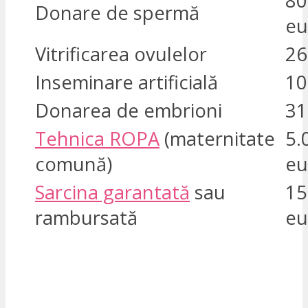
80
Donare de spermă
eu
Vitrificarea ovulelor
26
Inseminare artificială
10
Donarea de embrioni
31
Tehnica ROPA
(maternitate
5.
comună)
eu
Sarcina garantată
sau
15
rambursată
eu
SUNT INTERESAT