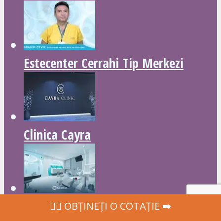
Estecenter Cerrahi Tip Merkezi
Clinica Cayra
Medico Clinic
‍👩‍⚕ OBȚINEȚI O COTAȚIE ➡️