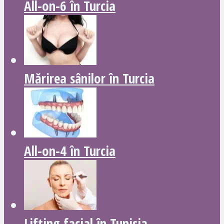
All-on-6 în Turcia
Mărirea sânilor în Turcia
All-on-4 în Turcia
Lifting facial în Tunisia