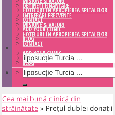
MISIUNE & VALORI
OBȚINEȚI FINANȚARE
HOTELURI ÎN APROPIEREA SPITALELOR
ÎNTREBĂRI FRECVENTE
CONTACT
MISIUNE & VALORI
ADD YOUR CLINIC
HOTELURI ÎN APROPIEREA SPITALELOR
BLOG
CONTACT
ADD YOUR CLINIC
BLOG
Cea mai bună clinică din
străinătate
»
Prețul dublei donații