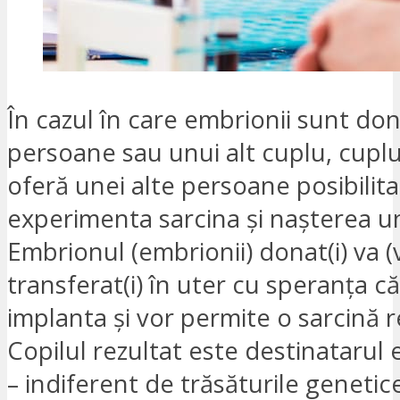
În cazul în care embrionii sunt don
persoane sau unui alt cuplu, cupl
oferă unei alte persoane posibilit
experimenta sarcina și nașterea un
Embrionul (embrionii) donat(i) va (v
transferat(i) în uter cu speranța că
implanta și vor permite o sarcină r
Copilul rezultat este destinatarul
– indiferent de trăsăturile genetic