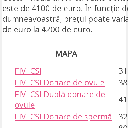
este de 4100 de euro. În funcție d
dumneavoastră, prețul poate varia
de euro la 4200 de euro.
MAPA
FIV ICSI
31
FIV ICSI Donare de ovule
38
FIV ICSI Dublă donare de
41
ovule
FIV ICSI Donare de spermă
32