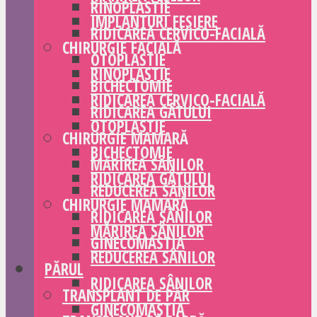
RINOPLASTIE
IMPLANTURI FESIERE
RIDICAREA CERVICO-FACIALĂ
CHIRURGIE FACIALĂ
OTOPLASTIE
RINOPLASTIE
BICHECTOMIE
RIDICAREA CERVICO-FACIALĂ
RIDICAREA GÂTULUI
OTOPLASTIE
CHIRURGIE MAMARĂ
BICHECTOMIE
MĂRIREA SÂNILOR
RIDICAREA GÂTULUI
REDUCEREA SÂNILOR
CHIRURGIE MAMARĂ
RIDICAREA SÂNILOR
MĂRIREA SÂNILOR
GINECOMASTIA
REDUCEREA SÂNILOR
PĂRUL
RIDICAREA SÂNILOR
TRANSPLANT DE PĂR
GINECOMASTIA