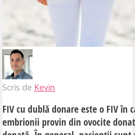
Scris de
Kevin
FIV cu dublă donare este o FIV în c
embrionii provin din ovocite dona
donată. În general, pacienții sunt