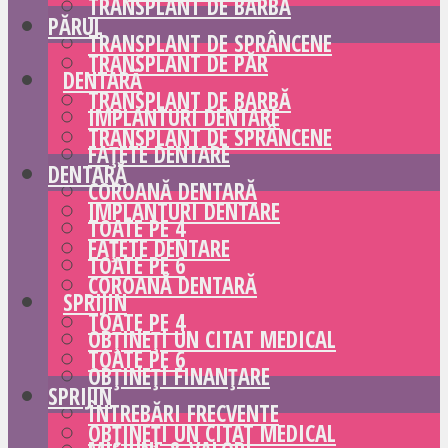
TRANSPLANT DE BARBĂ
PĂRUL
TRANSPLANT DE SPRÂNCENE
TRANSPLANT DE PĂR
DENTARĂ
TRANSPLANT DE BARBĂ
IMPLANTURI DENTARE
TRANSPLANT DE SPRÂNCENE
FAȚETE DENTARE
DENTARĂ
COROANĂ DENTARĂ
IMPLANTURI DENTARE
TOATE PE 4
FAȚETE DENTARE
TOATE PE 6
COROANĂ DENTARĂ
SPRIJIN
TOATE PE 4
OBȚINEȚI UN CITAT MEDICAL
TOATE PE 6
OBȚINEȚI FINANȚARE
SPRIJIN
ÎNTREBĂRI FRECVENTE
OBȚINEȚI UN CITAT MEDICAL