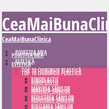
CeaMaiBunaCli
CeaMaiBunaClinica
POVESTEA MEA
POVESTEA MEA
ESTETICĂ
ESTETICĂ
TOP 10 CHIRURGIE PLASTICĂ
TOP 10 CHIRURGIE PLASTICĂ
RINOPLASTIE
RINOPLASTIE
MĂRIREA SÂNILOR
MĂRIREA SÂNILOR
REDUCEREA SÂNILOR
REDUCEREA SÂNILOR
RIDICAREA SÂNILOR