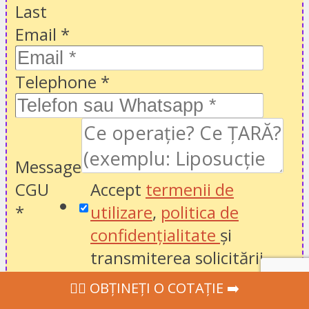
Last
Email
*
Telephone
*
Message
CGU
Accept
termenii de
*
utilizare
,
politica de
confidențialitate
și
transmiterea solicitării
mele către profesioniștii
‍👩‍⚕ OBȚINEȚI O COTAȚIE ➡️
din domeniul sănătății