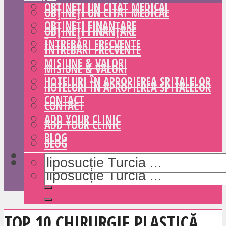
OBȚINEȚI UN CITAT MEDICAL
OBȚINEȚI UN CITAT MEDICAL
OBȚINEȚI FINANȚARE
OBȚINEȚI FINANȚARE
ÎNTREBĂRI FRECVENTE
ÎNTREBĂRI FRECVENTE
MISIUNE & VALORI
MISIUNE & VALORI
HOTELURI ÎN APROPIEREA SPITALELOR
HOTELURI ÎN APROPIEREA SPITALELOR
CONTACT
CONTACT
ADD YOUR CLINIC
ADD YOUR CLINIC
BLOG
BLOG
TOP 10 CHIRURGIE PLASTICĂ