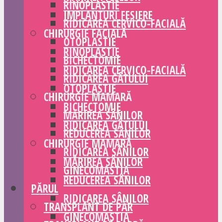
RINOPLASTIE
IMPLANTURI FESIERE
RIDICAREA CERVICO-FACIALĂ
CHIRURGIE FACIALĂ
OTOPLASTIE
RINOPLASTIE
BICHECTOMIE
RIDICAREA CERVICO-FACIALĂ
RIDICAREA GÂTULUI
OTOPLASTIE
CHIRURGIE MAMARĂ
BICHECTOMIE
MĂRIREA SÂNILOR
RIDICAREA GÂTULUI
REDUCEREA SÂNILOR
CHIRURGIE MAMARĂ
RIDICAREA SÂNILOR
MĂRIREA SÂNILOR
GINECOMASTIA
REDUCEREA SÂNILOR
PĂRUL
RIDICAREA SÂNILOR
TRANSPLANT DE PĂR
GINECOMASTIA