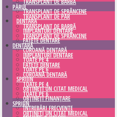
TRANSPLANT DE BARBĂ
PĂRUL
TRANSPLANT DE SPRÂNCENE
TRANSPLANT DE PĂR
DENTARĂ
TRANSPLANT DE BARBĂ
IMPLANTURI DENTARE
TRANSPLANT DE SPRÂNCENE
FAȚETE DENTARE
DENTARĂ
COROANĂ DENTARĂ
IMPLANTURI DENTARE
TOATE PE 4
FAȚETE DENTARE
TOATE PE 6
COROANĂ DENTARĂ
SPRIJIN
TOATE PE 4
OBȚINEȚI UN CITAT MEDICAL
TOATE PE 6
OBȚINEȚI FINANȚARE
SPRIJIN
ÎNTREBĂRI FRECVENTE
OBȚINEȚI UN CITAT MEDICAL