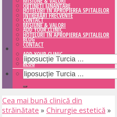
MISIUNE & VALORI
OBȚINEȚI FINANȚARE
HOTELURI ÎN APROPIEREA SPITALELOR
ÎNTREBĂRI FRECVENTE
CONTACT
MISIUNE & VALORI
ADD YOUR CLINIC
HOTELURI ÎN APROPIEREA SPITALELOR
BLOG
CONTACT
ADD YOUR CLINIC
BLOG
Cea mai bună clinică din
străinătate
»
Chirurgie estetică
»