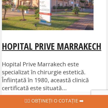
HOPITAL PRIVE MARRAKECH
Hopital Prive Marrakech este
specializat în chirurgie estetică.
Înființată în 1980, această clinică
certificată este situată...
‍👩‍⚕ OBȚINEȚI O COTAȚIE ➡️