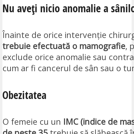
Nu aveți nicio anomalie a sânil
Înainte de orice intervenție chirur
trebuie efectuată o mamografie
, 
exclude orice anomalie sau contrai
cum ar fi cancerul de sân sau o t
Obezitatea
O femeie cu un
IMC (indice de mas
de peste 35
trebuie să slăbească î