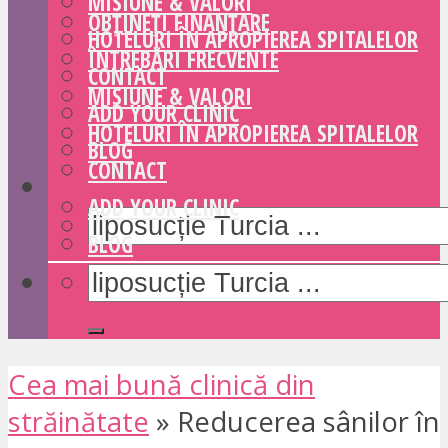
MISIUNE & VALORI
OBȚINEȚI FINANȚARE
HOTELURI ÎN APROPIEREA SPITALELOR
ÎNTREBĂRI FRECVENTE
CONTACT
MISIUNE & VALORI
ADD YOUR CLINIC
HOTELURI ÎN APROPIEREA SPITALELOR
BLOG
CONTACT
ADD YOUR CLINIC
BLOG
Cea mai bună clinică din
străinătate
»
Reducerea sânilor în