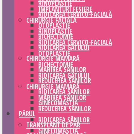
RINOPLASTIE
IMPLANTURI FESIERE
RIDICAREA CERVICO-FACIALĂ
CHIRURGIE FACIALĂ
OTOPLASTIE
RINOPLASTIE
BICHECTOMIE
RIDICAREA CERVICO-FACIALĂ
RIDICAREA GÂTULUI
OTOPLASTIE
CHIRURGIE MAMARĂ
BICHECTOMIE
MĂRIREA SÂNILOR
RIDICAREA GÂTULUI
REDUCEREA SÂNILOR
CHIRURGIE MAMARĂ
RIDICAREA SÂNILOR
MĂRIREA SÂNILOR
GINECOMASTIA
REDUCEREA SÂNILOR
PĂRUL
RIDICAREA SÂNILOR
TRANSPLANT DE PĂR
GINECOMASTIA