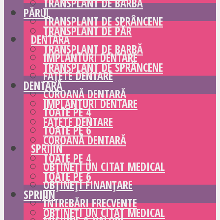
TRANSPLANT DE BARBĂ
PĂRUL
TRANSPLANT DE SPRÂNCENE
TRANSPLANT DE PĂR
DENTARĂ
TRANSPLANT DE BARBĂ
IMPLANTURI DENTARE
TRANSPLANT DE SPRÂNCENE
FAȚETE DENTARE
DENTARĂ
COROANĂ DENTARĂ
IMPLANTURI DENTARE
TOATE PE 4
FAȚETE DENTARE
TOATE PE 6
COROANĂ DENTARĂ
SPRIJIN
TOATE PE 4
OBȚINEȚI UN CITAT MEDICAL
TOATE PE 6
OBȚINEȚI FINANȚARE
SPRIJIN
ÎNTREBĂRI FRECVENTE
OBȚINEȚI UN CITAT MEDICAL