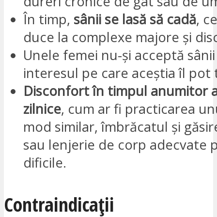
dureri cronice de gât sau de u
În timp,
sânii se lasă să cadă
, c
duce la complexe majore și dis
Unele femei nu-și acceptă sânii 
interesul pe care aceștia îl pot t
Disconfort în timpul anumitor ac
zilnice
, cum ar fi practicarea un
mod similar, îmbrăcatul și găsi
sau lenjerie de corp adecvate p
dificile.
Contraindicații