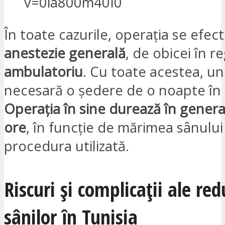
v=0ia800m40I0
În toate cazurile, operația se efe
anestezie generală
, de obicei în r
ambulatoriu
. Cu toate acestea, un
necesară o ședere de o noapte în s
Operația în sine durează în general
ore
, în funcție de mărimea sânului
procedura utilizată.
Riscuri și complicații ale red
sânilor în Tunisia