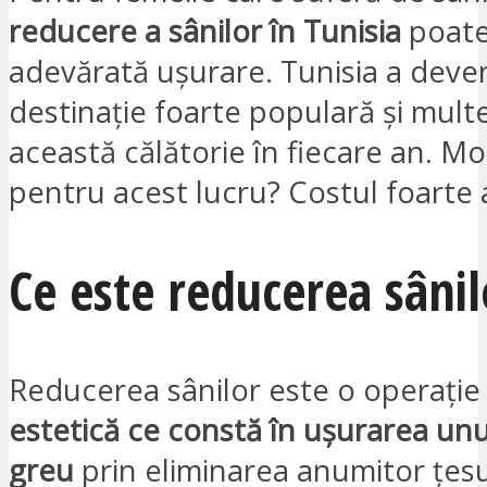
reducere a sânilor în Tunisia
poate 
adevărată ușurare. Tunisia a deven
destinație foarte populară și mult
această călătorie în fiecare an. Mo
pentru acest lucru? Costul foarte a
Ce este reducerea sânil
Reducerea sânilor este o operați
estetică ce constă în ușurarea unu
greu
prin eliminarea anumitor țesu