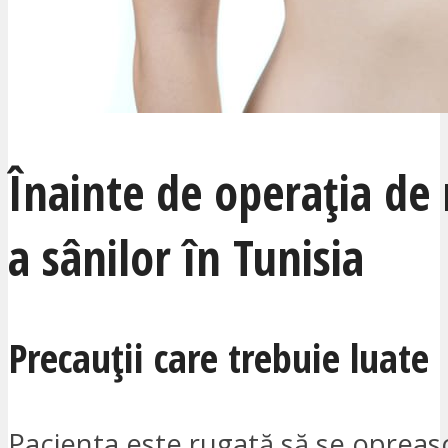
Înainte de operația de
a sânilor în Tunisia
Precauții care trebuie luate
Pacienta este rugată să se opreas