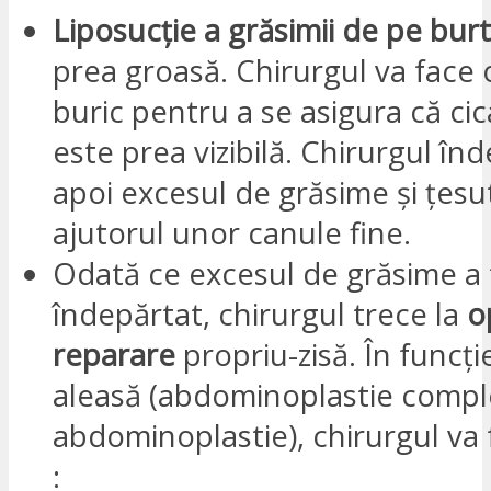
Liposucție a grăsimii de pe bur
prea groasă. Chirurgul va face o
buric pentru a se asigura că cic
este prea vizibilă. Chirurgul în
apoi excesul de grăsime și țesu
ajutorul unor canule fine.
Odată ce excesul de grăsime a 
îndepărtat, chirurgul trece la
o
reparare
propriu-zisă. În funcți
aleasă (abdominoplastie comple
abdominoplastie), chirurgul va f
: