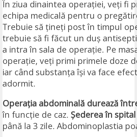
În ziua dinaintea operației, veți fi 
echipa medicală pentru o pregăti
Trebuie să țineți post în timpul ope
trebuie să fi făcut un duș antisept
a intra în sala de operație. Pe mas
operație, veți primi primele doze d
iar când substanța își va face efectu
adormit.
Operația abdominală durează între
în funcție de caz.
Șederea în spital
până la 3 zile. Abdominoplastia poa