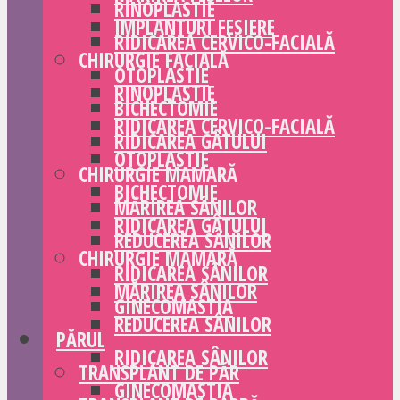
RINOPLASTIE
IMPLANTURI FESIERE
RIDICAREA CERVICO-FACIALĂ
CHIRURGIE FACIALĂ
OTOPLASTIE
RINOPLASTIE
BICHECTOMIE
RIDICAREA CERVICO-FACIALĂ
RIDICAREA GÂTULUI
OTOPLASTIE
CHIRURGIE MAMARĂ
BICHECTOMIE
MĂRIREA SÂNILOR
RIDICAREA GÂTULUI
REDUCEREA SÂNILOR
CHIRURGIE MAMARĂ
RIDICAREA SÂNILOR
MĂRIREA SÂNILOR
GINECOMASTIA
REDUCEREA SÂNILOR
PĂRUL
RIDICAREA SÂNILOR
TRANSPLANT DE PĂR
GINECOMASTIA