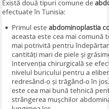
Există două tipuri comune de
abdo
efectuate în Tunisia:
Primul este
abdominoplastia c
aceasta este cea mai comună te
mai potrivită pentru îndepărta
cantități mari de piele și grăsim
Intervenția chirurgicală se efec
nivelul buricului pentru a eliber
redresând-o și trăgând-o în jos
este cea mai bună tehnică pen
strângerea mușchilor abdomina
lungimea lor.