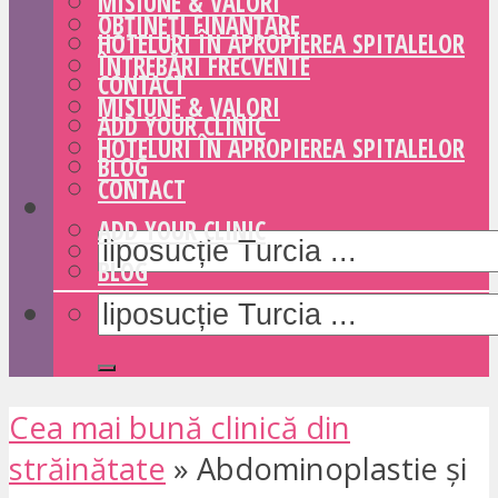
MISIUNE & VALORI
OBȚINEȚI FINANȚARE
HOTELURI ÎN APROPIEREA SPITALELOR
ÎNTREBĂRI FRECVENTE
CONTACT
MISIUNE & VALORI
ADD YOUR CLINIC
HOTELURI ÎN APROPIEREA SPITALELOR
BLOG
CONTACT
ADD YOUR CLINIC
BLOG
Cea mai bună clinică din
străinătate
»
Abdominoplastie și