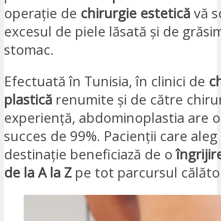
operație de
chirurgie estetică
vă s
excesul de piele lăsată și de grăs
stomac.
Efectuată în Tunisia, în clinici de
c
plastică
renumite și de către chiru
experiență, abdominoplastia are o
succes de 99%. Pacienții care aleg
destinație beneficiază de o
îngriji
de la A la Z
pe tot parcursul călător