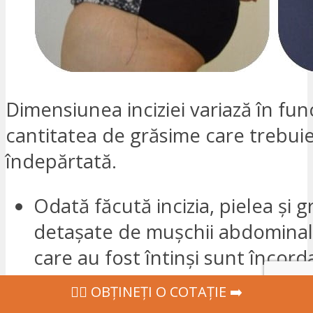
Dimensiunea inciziei variază în fun
cantitatea de grăsime care trebui
îndepărtată.
Odată făcută incizia, pielea și 
detașate de mușchii abdominali
care au fost întinși sunt încorda
timpul îndepărtării pielii, există
‍👩‍⚕ OBȚINEȚI O COTAȚIE ➡️
alterare a
peretelui abdominal