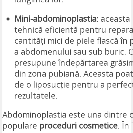
Mini-abdominoplastia
: aceasta
tehnică eficientă pentru repar
cantități mici de piele flască în
a abdomenului sau sub buric. 
presupune îndepărtarea grăsimii 
din zona pubiană. Aceasta poat
de o liposucție pentru a perfec
rezultatele.
Abdominoplastia este una dintre c
populare
proceduri cosmetice
. În