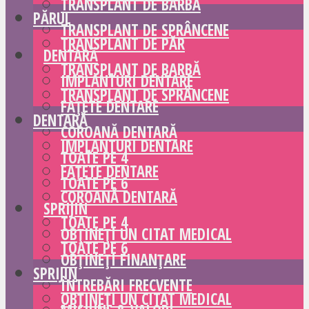
TRANSPLANT DE BARBĂ
PĂRUL
TRANSPLANT DE SPRÂNCENE
TRANSPLANT DE PĂR
DENTARĂ
TRANSPLANT DE BARBĂ
IMPLANTURI DENTARE
TRANSPLANT DE SPRÂNCENE
FAȚETE DENTARE
DENTARĂ
COROANĂ DENTARĂ
IMPLANTURI DENTARE
TOATE PE 4
FAȚETE DENTARE
TOATE PE 6
COROANĂ DENTARĂ
SPRIJIN
TOATE PE 4
OBȚINEȚI UN CITAT MEDICAL
TOATE PE 6
OBȚINEȚI FINANȚARE
SPRIJIN
ÎNTREBĂRI FRECVENTE
OBȚINEȚI UN CITAT MEDICAL