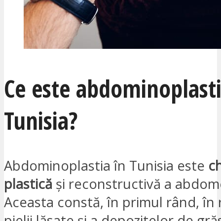
Ce este abdominoplasti
Tunisia?
Abdominoplastia în Tunisia este
ch
plastică
și reconstructivă a abdom
Aceasta constă, în primul rând, în
pielii lăsate și a depozitelor de g