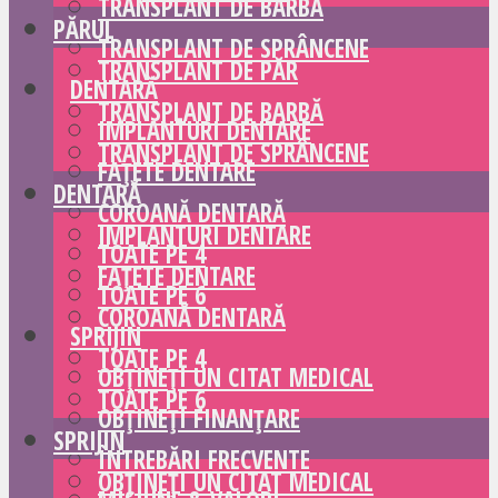
TRANSPLANT DE BARBĂ
PĂRUL
TRANSPLANT DE SPRÂNCENE
TRANSPLANT DE PĂR
DENTARĂ
TRANSPLANT DE BARBĂ
IMPLANTURI DENTARE
TRANSPLANT DE SPRÂNCENE
FAȚETE DENTARE
DENTARĂ
COROANĂ DENTARĂ
IMPLANTURI DENTARE
TOATE PE 4
FAȚETE DENTARE
TOATE PE 6
COROANĂ DENTARĂ
SPRIJIN
TOATE PE 4
OBȚINEȚI UN CITAT MEDICAL
TOATE PE 6
OBȚINEȚI FINANȚARE
SPRIJIN
ÎNTREBĂRI FRECVENTE
OBȚINEȚI UN CITAT MEDICAL