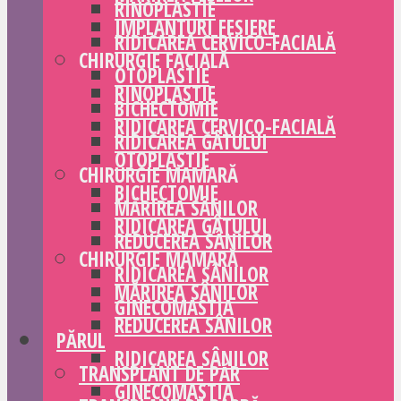
RINOPLASTIE
IMPLANTURI FESIERE
RIDICAREA CERVICO-FACIALĂ
CHIRURGIE FACIALĂ
OTOPLASTIE
RINOPLASTIE
BICHECTOMIE
RIDICAREA CERVICO-FACIALĂ
RIDICAREA GÂTULUI
OTOPLASTIE
CHIRURGIE MAMARĂ
BICHECTOMIE
MĂRIREA SÂNILOR
RIDICAREA GÂTULUI
REDUCEREA SÂNILOR
CHIRURGIE MAMARĂ
RIDICAREA SÂNILOR
MĂRIREA SÂNILOR
GINECOMASTIA
REDUCEREA SÂNILOR
PĂRUL
RIDICAREA SÂNILOR
TRANSPLANT DE PĂR
GINECOMASTIA