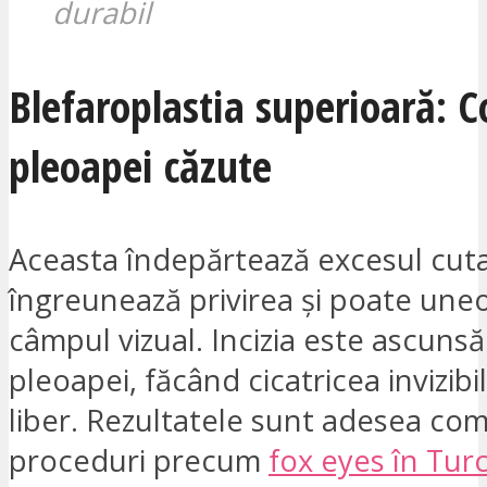
durabil
Blefaroplastia superioară: C
pleoapei căzute
Aceasta îndepărtează excesul cut
îngreunează privirea și poate uneo
câmpul vizual. Incizia este ascunsă 
pleoapei, făcând cicatricea invizibi
liber. Rezultatele sunt adesea co
proceduri precum
fox eyes în Turc