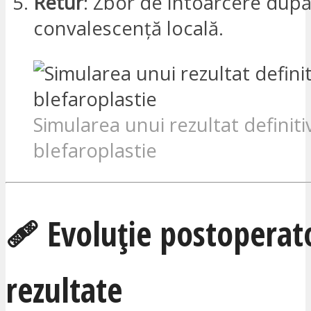
Retur
: Zbor de întoarcere după 
convalescență locală.
Simularea unui rezultat definiti
blefaroplastie
🩹 Evoluție postoperato
rezultate