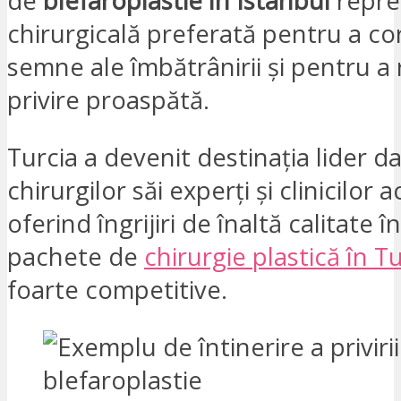
de
blefaroplastie în Istanbul
reprez
chirurgicală preferată pentru a co
semne ale îmbătrânirii și pentru a
privire proaspătă.
Turcia a devenit destinația lider da
chirurgilor săi experți și clinicilor a
oferind îngrijiri de înaltă calitate 
pachete de
chirurgie plastică în T
foarte competitive.