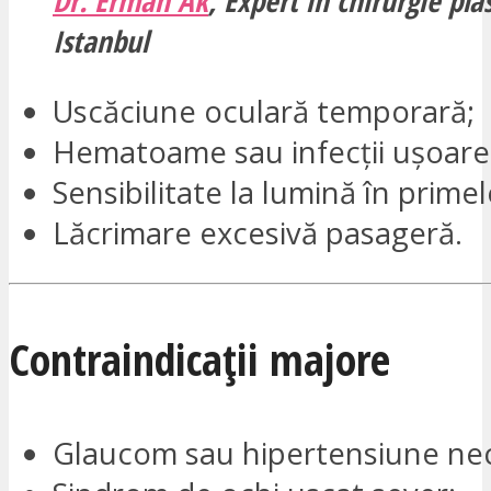
Dr. Erman Ak
,
Expert în chirurgie pla
Istanbul
Uscăciune oculară temporară;
Hematoame sau infecții ușoare 
Sensibilitate la lumină în primele
Lăcrimare excesivă pasageră.
Contraindicații majore
Glaucom sau hipertensiune nec