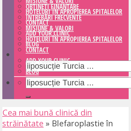
MISIUNE & VALORI
OBȚINEȚI FINANȚARE
HOTELURI ÎN APROPIEREA SPITALELOR
ÎNTREBĂRI FRECVENTE
CONTACT
MISIUNE & VALORI
ADD YOUR CLINIC
HOTELURI ÎN APROPIEREA SPITALELOR
BLOG
CONTACT
ADD YOUR CLINIC
BLOG
Cea mai bună clinică din
străinătate
»
Blefaroplastie în