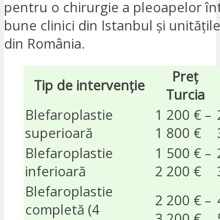
pentru o chirurgie a pleoapelor în
bune clinici din Istanbul și unități
din România.
Preț
Tip de intervenție
Turcia
Blefaroplastie
1 200 € –
superioară
1 800 €
Blefaroplastie
1 500 € –
inferioară
2 200 €
Blefaroplastie
2 200 € –
completă (4
3 200 €