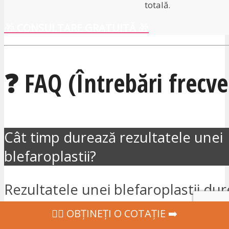
totală.
🎁
CONSULTARE GRATUITĂ
🎁
❓ FAQ (Întrebări frecv
Cât timp durează rezultatele unei
blefaroplastii?
Rezultatele unei blefaroplastii dur
medie între 10 și 15 ani. Deși proc
‍👩‍⚕ OBȚINEȚI O COTAȚIE ➡️
de îmbătrânire continuă, excesul 