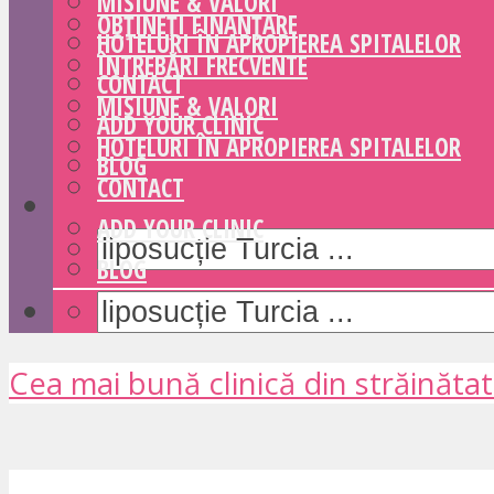
MISIUNE & VALORI
OBȚINEȚI FINANȚARE
HOTELURI ÎN APROPIEREA SPITALELOR
ÎNTREBĂRI FRECVENTE
CONTACT
MISIUNE & VALORI
ADD YOUR CLINIC
HOTELURI ÎN APROPIEREA SPITALELOR
BLOG
CONTACT
ADD YOUR CLINIC
BLOG
Cea mai bună clinică din străinăta