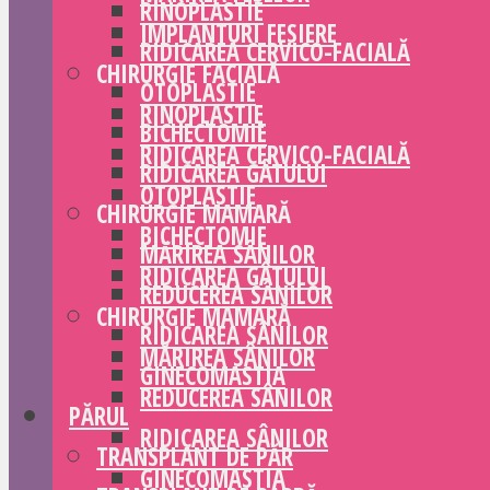
RINOPLASTIE
IMPLANTURI FESIERE
RIDICAREA CERVICO-FACIALĂ
CHIRURGIE FACIALĂ
OTOPLASTIE
RINOPLASTIE
BICHECTOMIE
RIDICAREA CERVICO-FACIALĂ
RIDICAREA GÂTULUI
OTOPLASTIE
CHIRURGIE MAMARĂ
BICHECTOMIE
MĂRIREA SÂNILOR
RIDICAREA GÂTULUI
REDUCEREA SÂNILOR
CHIRURGIE MAMARĂ
RIDICAREA SÂNILOR
MĂRIREA SÂNILOR
GINECOMASTIA
REDUCEREA SÂNILOR
PĂRUL
RIDICAREA SÂNILOR
TRANSPLANT DE PĂR
GINECOMASTIA