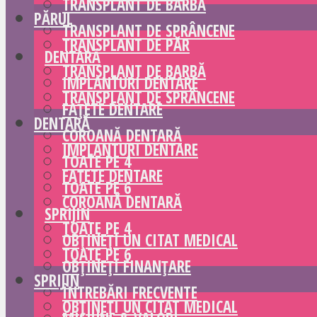
TRANSPLANT DE BARBĂ
PĂRUL
TRANSPLANT DE SPRÂNCENE
TRANSPLANT DE PĂR
DENTARĂ
TRANSPLANT DE BARBĂ
IMPLANTURI DENTARE
TRANSPLANT DE SPRÂNCENE
FAȚETE DENTARE
DENTARĂ
COROANĂ DENTARĂ
IMPLANTURI DENTARE
TOATE PE 4
FAȚETE DENTARE
TOATE PE 6
COROANĂ DENTARĂ
SPRIJIN
TOATE PE 4
OBȚINEȚI UN CITAT MEDICAL
TOATE PE 6
OBȚINEȚI FINANȚARE
SPRIJIN
ÎNTREBĂRI FRECVENTE
OBȚINEȚI UN CITAT MEDICAL