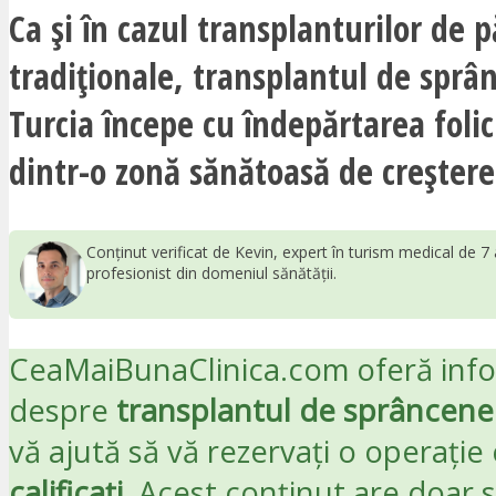
Ca și în cazul transplanturilor de p
tradiționale, transplantul de sprâ
Turcia începe cu îndepărtarea folic
dintr-o zonă sănătoasă de creștere
Conținut verificat de Kevin, expert în turism medical de 7 
profesionist din domeniul sănătății.
CeaMaiBunaClinica.com oferă info
despre
transplantul de sprâncene 
vă ajută să vă rezervați o operație
calificați
. Acest conținut are doar 