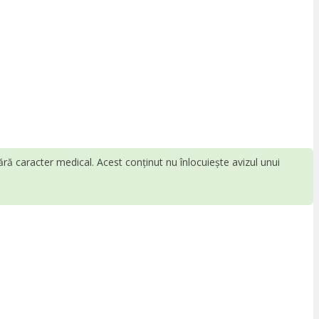
fără caracter medical. Acest conținut nu înlocuiește avizul unui