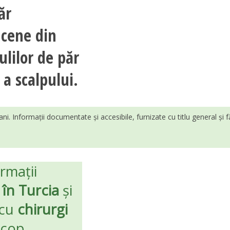
ăr
ncene din
ulilor de păr
 a scalpului.
ani. Informații documentate și accesibile, furnizate cu titlu general și 
rmații
în Turcia
și
 cu
chirurgi
scop