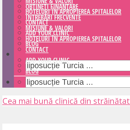
MISIUNE & VALORI
OBȚINEȚI FINANȚARE
HOTELURI ÎN APROPIEREA SPITALELOR
ÎNTREBĂRI FRECVENTE
CONTACT
MISIUNE & VALORI
ADD YOUR CLINIC
HOTELURI ÎN APROPIEREA SPITALELOR
BLOG
CONTACT
ADD YOUR CLINIC
BLOG
Cea mai bună clinică din străinăta