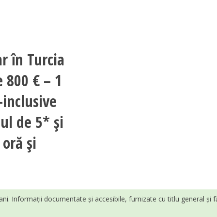
r în Turcia
e 800 € – 1
-inclusive
ul de 5* și
oră și
ani. Informații documentate și accesibile, furnizate cu titlu general și 