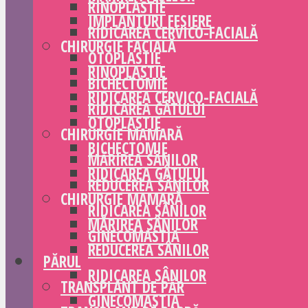
RINOPLASTIE
IMPLANTURI FESIERE
RIDICAREA CERVICO-FACIALĂ
CHIRURGIE FACIALĂ
OTOPLASTIE
RINOPLASTIE
BICHECTOMIE
RIDICAREA CERVICO-FACIALĂ
RIDICAREA GÂTULUI
OTOPLASTIE
CHIRURGIE MAMARĂ
BICHECTOMIE
MĂRIREA SÂNILOR
RIDICAREA GÂTULUI
REDUCEREA SÂNILOR
CHIRURGIE MAMARĂ
RIDICAREA SÂNILOR
MĂRIREA SÂNILOR
GINECOMASTIA
REDUCEREA SÂNILOR
PĂRUL
RIDICAREA SÂNILOR
TRANSPLANT DE PĂR
GINECOMASTIA