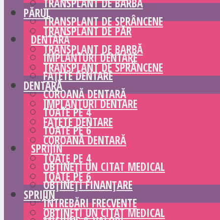
TRANSPLANT DE BARBĂ
PĂRUL
TRANSPLANT DE SPRÂNCENE
TRANSPLANT DE PĂR
DENTARĂ
TRANSPLANT DE BARBĂ
IMPLANTURI DENTARE
TRANSPLANT DE SPRÂNCENE
FAȚETE DENTARE
DENTARĂ
COROANĂ DENTARĂ
IMPLANTURI DENTARE
TOATE PE 4
FAȚETE DENTARE
TOATE PE 6
COROANĂ DENTARĂ
SPRIJIN
TOATE PE 4
OBȚINEȚI UN CITAT MEDICAL
TOATE PE 6
OBȚINEȚI FINANȚARE
SPRIJIN
ÎNTREBĂRI FRECVENTE
OBȚINEȚI UN CITAT MEDICAL