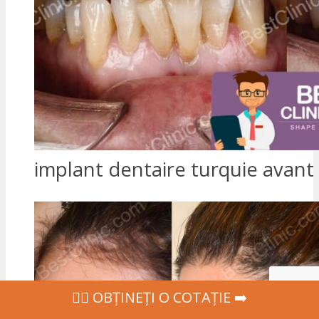
implant dentaire turquie avant
‍👩‍⚕ OBȚINEȚI O COTAȚIE ➡️