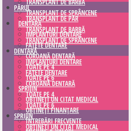
TRANSPLANT DE BARBĂ
PĂRUL
TRANSPLANT DE SPRÂNCENE
TRANSPLANT DE PĂR
DENTARĂ
TRANSPLANT DE BARBĂ
IMPLANTURI DENTARE
TRANSPLANT DE SPRÂNCENE
FAȚETE DENTARE
DENTARĂ
COROANĂ DENTARĂ
IMPLANTURI DENTARE
TOATE PE 4
FAȚETE DENTARE
TOATE PE 6
COROANĂ DENTARĂ
SPRIJIN
TOATE PE 4
OBȚINEȚI UN CITAT MEDICAL
TOATE PE 6
OBȚINEȚI FINANȚARE
SPRIJIN
ÎNTREBĂRI FRECVENTE
OBȚINEȚI UN CITAT MEDICAL