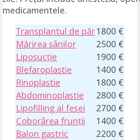
medicamentele.
Transplantul de păr
1800 €
Mărirea sânilor
2500 €
Liposucție
1900 €
Blefaroplastie
1400 €
Rinoplastie
1800 €
Abdominoplastie
2800 €
Lipofilling al fesei
2700 €
Coborârea frunții
1400 €
Balon gastric
2200 €