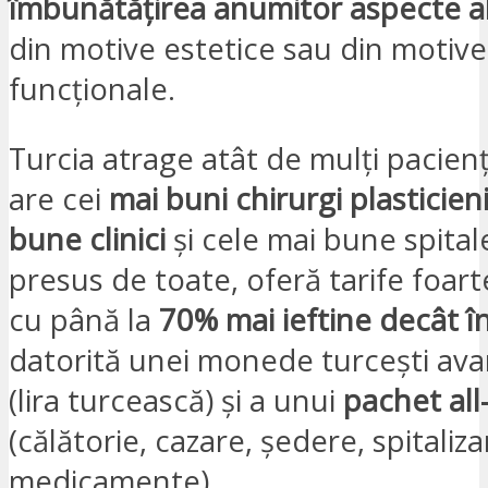
îmbunătățirea anumitor aspecte al
din motive estetice sau din motive 
funcționale.
Turcia atrage atât de mulți pacien
are cei
mai buni chirurgi plasticien
bune clinici
și cele mai bune spital
presus de toate, oferă tarife foart
cu până la
70% mai ieftine decât î
datorită unei monede turcești av
(lira turcească) și a unui
pachet all
(călătorie, cazare, ședere, spitaliza
medicamente).