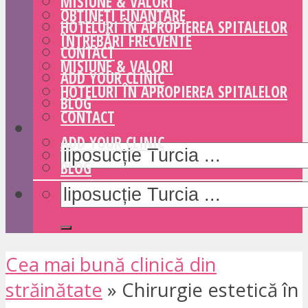
MISIUNE & VALORI
OBȚINEȚI FINANȚARE
HOTELURI ÎN APROPIEREA SPITALELOR
ÎNTREBĂRI FRECVENTE
CONTACT
MISIUNE & VALORI
ADD YOUR CLINIC
HOTELURI ÎN APROPIEREA SPITALELOR
BLOG
CONTACT
ADD YOUR CLINIC
BLOG
Cea mai bună clinică din
străinătate
»
Chirurgie estetică în