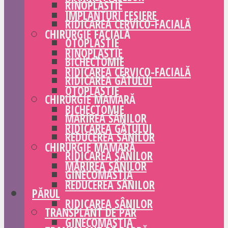
RINOPLASTIE
IMPLANTURI FESIERE
RIDICAREA CERVICO-FACIALĂ
CHIRURGIE FACIALĂ
OTOPLASTIE
RINOPLASTIE
BICHECTOMIE
RIDICAREA CERVICO-FACIALĂ
RIDICAREA GÂTULUI
OTOPLASTIE
CHIRURGIE MAMARĂ
BICHECTOMIE
MĂRIREA SÂNILOR
RIDICAREA GÂTULUI
REDUCEREA SÂNILOR
CHIRURGIE MAMARĂ
RIDICAREA SÂNILOR
MĂRIREA SÂNILOR
GINECOMASTIA
REDUCEREA SÂNILOR
PĂRUL
RIDICAREA SÂNILOR
TRANSPLANT DE PĂR
GINECOMASTIA