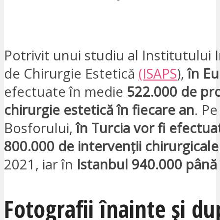
VREAU SĂ FIU CONTACTAT
Potrivit unui studiu al Institutului
de Chirurgie Estetică
(ISAPS
),
în E
efectuate în medie
522.000 de pr
chirurgie estetică în fiecare an
. Pe
Bosforului,
în Turcia vor fi efectu
800.000 de intervenții chirurgicale
2021, iar în
Istanbul 940.000 până
Fotografii înainte și du