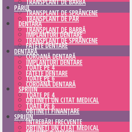
TRANSPLANT DE BARBĂ
PĂRUL
TRANSPLANT DE SPRÂNCENE
TRANSPLANT DE PĂR
DENTARĂ
TRANSPLANT DE BARBĂ
IMPLANTURI DENTARE
TRANSPLANT DE SPRÂNCENE
FAȚETE DENTARE
DENTARĂ
COROANĂ DENTARĂ
IMPLANTURI DENTARE
TOATE PE 4
FAȚETE DENTARE
TOATE PE 6
COROANĂ DENTARĂ
SPRIJIN
TOATE PE 4
OBȚINEȚI UN CITAT MEDICAL
TOATE PE 6
OBȚINEȚI FINANȚARE
SPRIJIN
ÎNTREBĂRI FRECVENTE
OBȚINEȚI UN CITAT MEDICAL