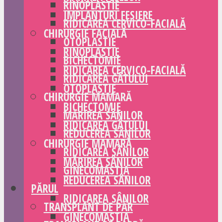
RINOPLASTIE
IMPLANTURI FESIERE
RIDICAREA CERVICO-FACIALĂ
CHIRURGIE FACIALĂ
OTOPLASTIE
RINOPLASTIE
BICHECTOMIE
RIDICAREA CERVICO-FACIALĂ
RIDICAREA GÂTULUI
OTOPLASTIE
CHIRURGIE MAMARĂ
BICHECTOMIE
MĂRIREA SÂNILOR
RIDICAREA GÂTULUI
REDUCEREA SÂNILOR
CHIRURGIE MAMARĂ
RIDICAREA SÂNILOR
MĂRIREA SÂNILOR
GINECOMASTIA
REDUCEREA SÂNILOR
PĂRUL
RIDICAREA SÂNILOR
TRANSPLANT DE PĂR
GINECOMASTIA