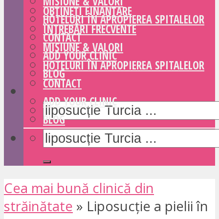
MISIUNE & VALORI
OBȚINEȚI FINANȚARE
HOTELURI ÎN APROPIEREA SPITALELOR
ÎNTREBĂRI FRECVENTE
CONTACT
MISIUNE & VALORI
ADD YOUR CLINIC
HOTELURI ÎN APROPIEREA SPITALELOR
BLOG
CONTACT
ADD YOUR CLINIC
BLOG
Cea mai bună clinică din
străinătate
»
Liposucție a pielii în