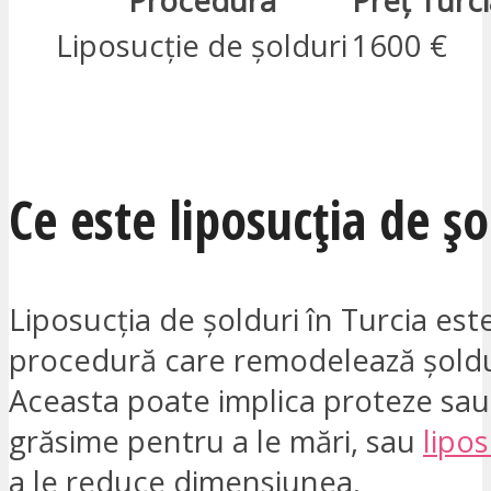
Procedura
Preț Turc
Liposucție de șolduri
1600 €
SUNT INTERESAT
Ce este liposucția de șo
Liposucția de șolduri în Turcia est
procedură care remodelează șoldu
Aceasta poate implica proteze sau 
grăsime pentru a le mări, sau
lipos
a le reduce dimensiunea.