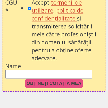
CGU
Accept
termenii de
*
utilizare
,
politica de
confidențialitate
și
transmiterea solicitării
mele către profesioniștii
din domeniul sănătății
pentru a obține oferte
adecvate.
Name
OBȚINEȚI COTAȚIA MEA