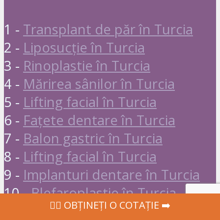
1 -
Transplant de păr în Turcia
2 -
Liposucție în Turcia
3 -
Rinoplastie în Turcia
4 -
Mărirea sânilor în Turcia
5 -
Lifting facial în Turcia
6 -
Fațete dentare în Turcia
7 -
Balon gastric în Turcia
8 -
Lifting facial în Turcia
9 -
Implanturi dentare în Turcia
10 -
Blefaroplastie în Turcia
‍👩‍⚕ OBȚINEȚI O COTAȚIE ➡️
Bonus :
Chirurgie estetică în