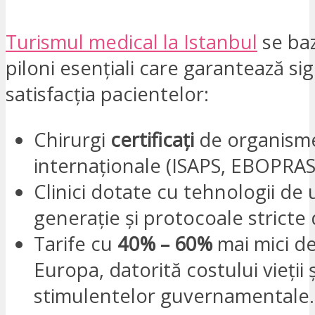
Turismul medical la Istanbul
se baz
piloni esențiali care garantează sig
satisfacția pacientelor:
Chirurgi
certificați
de organism
internaționale (ISAPS, EBOPRAS
Clinici dotate cu tehnologii de 
generație și protocoale stricte 
Tarife cu
40% – 60%
mai mici de
Europa, datorită costului vieții ș
stimulentelor guvernamentale.