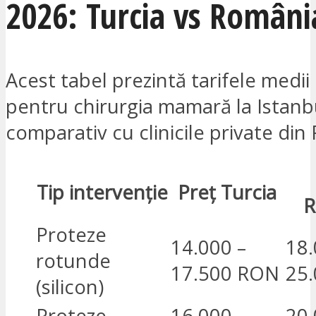
2026: Turcia vs Români
Acest tabel prezintă tarifele medii
pentru chirurgia mamară la Istanb
comparativ cu clinicile private din
Tip intervenție
Preț Turcia
R
Proteze
14.000 –
18.
rotunde
17.500 RON
25
(silicon)
Proteze
16.000 –
20.