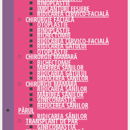
RINOPLASTIE
IMPLANTURI FESIERE
RIDICAREA CERVICO-FACIALĂ
CHIRURGIE FACIALĂ
OTOPLASTIE
RINOPLASTIE
BICHECTOMIE
RIDICAREA CERVICO-FACIALĂ
RIDICAREA GÂTULUI
OTOPLASTIE
CHIRURGIE MAMARĂ
BICHECTOMIE
MĂRIREA SÂNILOR
RIDICAREA GÂTULUI
REDUCEREA SÂNILOR
CHIRURGIE MAMARĂ
RIDICAREA SÂNILOR
MĂRIREA SÂNILOR
GINECOMASTIA
REDUCEREA SÂNILOR
PĂRUL
RIDICAREA SÂNILOR
TRANSPLANT DE PĂR
GINECOMASTIA