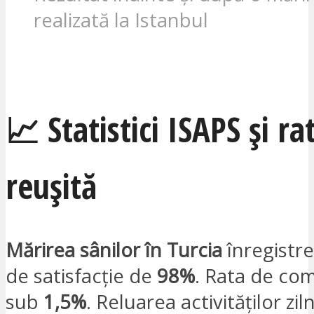
realizată la Istanbul
Obțineți o ofertă gratuită
📈 Statistici ISAPS și ra
reușită
Mărirea sânilor în Turcia
înregistre
de satisfacție de
98%
. Rata de com
sub
1,5%
. Reluarea activităților zil