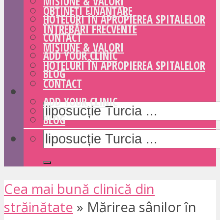
MISIUNE & VALORI
OBȚINEȚI FINANȚARE
HOTELURI ÎN APROPIEREA SPITALELOR
ÎNTREBĂRI FRECVENTE
CONTACT
MISIUNE & VALORI
ADD YOUR CLINIC
HOTELURI ÎN APROPIEREA SPITALELOR
BLOG
CONTACT
ADD YOUR CLINIC
BLOG
Cea mai bună clinică din
străinătate
»
Mărirea sânilor în