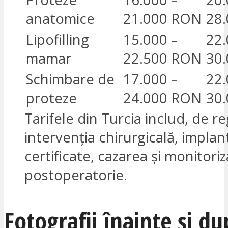
anatomice
21.000 RON
28
Lipofilling
15.000 –
22.
mamar
22.500 RON
30
Schimbare de
17.000 –
22.
proteze
24.000 RON
30
Tarifele din Turcia includ, de re
intervenția chirurgicală, implan
certificate, cazarea și monitori
postoperatorie.
Fotografii înainte și du