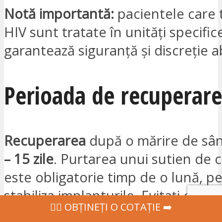
Notă importantă:
pacientele care 
HIV sunt tratate în unități specific
garantează siguranță și discreție a
Perioada de recuperare
Recuperarea
după o mărire de sâ
– 15 zile
. Purtarea unui sutien de
este obligatorie timp de o lună, p
stabiliza implanturile. Evitați orice 
‍👩‍⚕ OBȚINEȚI O COTAȚIE ➡️
intens sau ridicarea de greutăți p