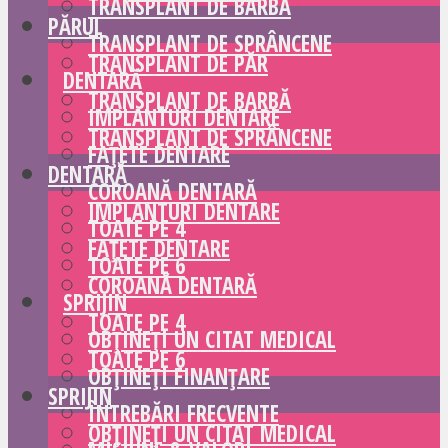
TRANSPLANT DE BARBĂ
PĂRUL
TRANSPLANT DE SPRÂNCENE
TRANSPLANT DE PĂR
DENTARĂ
TRANSPLANT DE BARBĂ
IMPLANTURI DENTARE
TRANSPLANT DE SPRÂNCENE
FAȚETE DENTARE
DENTARĂ
COROANĂ DENTARĂ
IMPLANTURI DENTARE
TOATE PE 4
FAȚETE DENTARE
TOATE PE 6
COROANĂ DENTARĂ
SPRIJIN
TOATE PE 4
OBȚINEȚI UN CITAT MEDICAL
TOATE PE 6
OBȚINEȚI FINANȚARE
SPRIJIN
ÎNTREBĂRI FRECVENTE
OBȚINEȚI UN CITAT MEDICAL