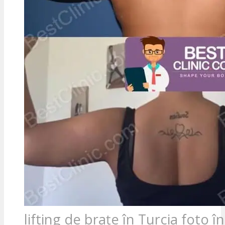
lifting de brațe în Turcia foto î