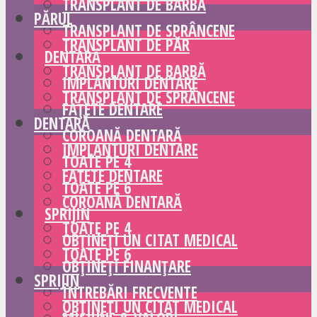
TRANSPLANT DE BARBĂ
PĂRUL
TRANSPLANT DE SPRÂNCENE
TRANSPLANT DE PĂR
DENTARĂ
TRANSPLANT DE BARBĂ
IMPLANTURI DENTARE
TRANSPLANT DE SPRÂNCENE
FAȚETE DENTARE
DENTARĂ
COROANĂ DENTARĂ
IMPLANTURI DENTARE
TOATE PE 4
FAȚETE DENTARE
TOATE PE 6
COROANĂ DENTARĂ
SPRIJIN
TOATE PE 4
OBȚINEȚI UN CITAT MEDICAL
TOATE PE 6
OBȚINEȚI FINANȚARE
SPRIJIN
ÎNTREBĂRI FRECVENTE
OBȚINEȚI UN CITAT MEDICAL