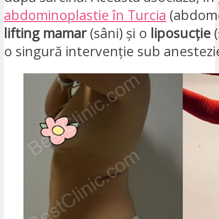
abdominoplastie în Turcia
(abdome
lifting mamar
(sâni) și o
liposucție
(
o singură intervenție sub anestezi