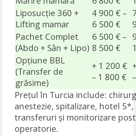
Mărire mamară
6 800 €
Liposucție 360 +
4 900 € –
Lifting mamar
6 500 €
Pachet Complet
6 500 € –
(Abdo + Sân + Lipo)
8 500 €
Opțiune BBL
+ 1 200 €
(Transfer de
– 1 800 €
grăsime)
Prețul în Turcia include: chirurg
anestezie, spitalizare, hotel 5*,
transferuri și monitorizare post
operatorie.