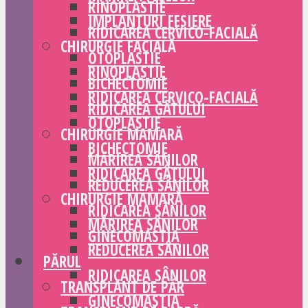
RINOPLASTIE
IMPLANTURI FESIERE
RIDICAREA CERVICO-FACIALĂ
CHIRURGIE FACIALĂ
OTOPLASTIE
RINOPLASTIE
BICHECTOMIE
RIDICAREA CERVICO-FACIALĂ
RIDICAREA GÂTULUI
OTOPLASTIE
CHIRURGIE MAMARĂ
BICHECTOMIE
MĂRIREA SÂNILOR
RIDICAREA GÂTULUI
REDUCEREA SÂNILOR
CHIRURGIE MAMARĂ
RIDICAREA SÂNILOR
MĂRIREA SÂNILOR
GINECOMASTIA
REDUCEREA SÂNILOR
PĂRUL
RIDICAREA SÂNILOR
TRANSPLANT DE PĂR
GINECOMASTIA