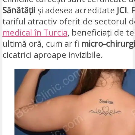
Sănătății
și adesea acreditate
JCI
. 
tariful atractiv oferit de sectorul 
medical în Turcia
, beneficiați de t
ultimă oră, cum ar fi
micro-chirurg
cicatrici aproape invizibile.