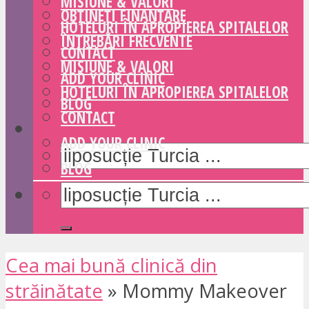
MISIUNE & VALORI
OBȚINEȚI FINANȚARE
HOTELURI ÎN APROPIEREA SPITALELOR
ÎNTREBĂRI FRECVENTE
CONTACT
MISIUNE & VALORI
ADD YOUR CLINIC
HOTELURI ÎN APROPIEREA SPITALELOR
BLOG
CONTACT
ADD YOUR CLINIC
BLOG
Cea mai bună clinică din
străinătate
»
Mommy Makeover