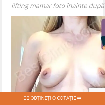
lifting mamar foto înainte după
‍👩‍⚕ OBȚINEȚI O COTAȚIE ➡️