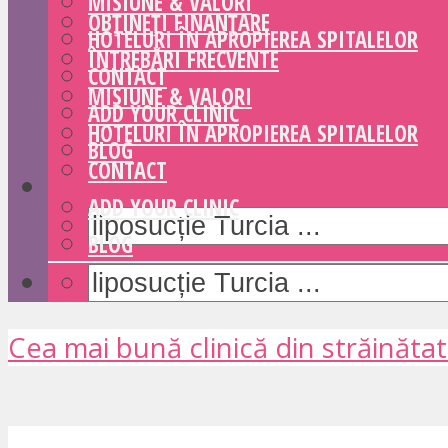
MISIUNE & VALORI
OBȚINEȚI FINANȚARE
HOTELURI ÎN APROPIEREA SPITALELOR
ÎNTREBĂRI FRECVENTE
CONTACT
MISIUNE & VALORI
ADD YOUR CLINIC
HOTELURI ÎN APROPIEREA SPITALELOR
BLOG
CONTACT
ADD YOUR CLINIC
BLOG
Cea mai bună clinică din străinăta