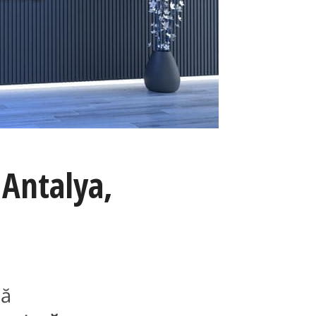
 Antalya,
lă