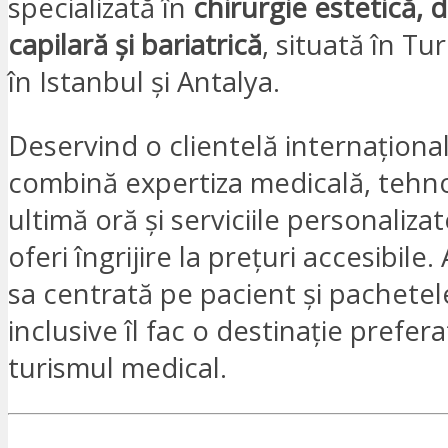
specializată în
chirurgie estetică, 
capilară și bariatrică
, situată în Turc
în Istanbul și Antalya.
Deservind o clientelă internaționa
combină expertiza medicală, tehn
ultimă oră și serviciile personaliza
oferi îngrijire la prețuri accesibile
sa centrată pe pacient și pachetele
inclusive îl fac o destinație prefer
turismul medical.