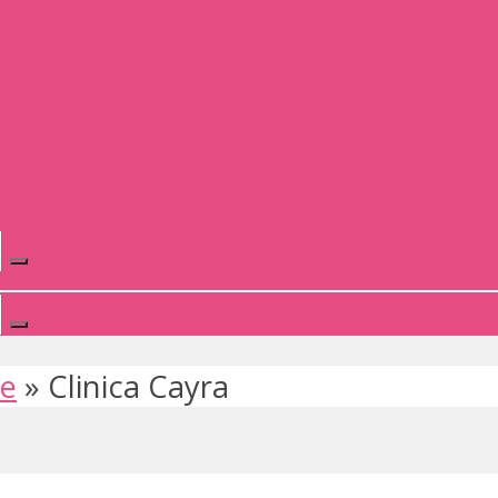
te
»
Clinica Cayra