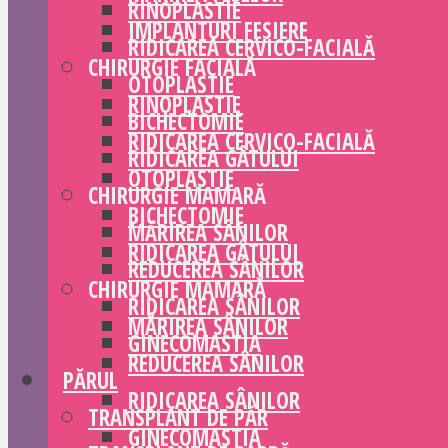
RINOPLASTIE
IMPLANTURI FESIERE
RIDICAREA CERVICO-FACIALĂ
CHIRURGIE FACIALĂ
OTOPLASTIE
RINOPLASTIE
BICHECTOMIE
RIDICAREA CERVICO-FACIALĂ
RIDICAREA GÂTULUI
OTOPLASTIE
CHIRURGIE MAMARĂ
BICHECTOMIE
MĂRIREA SÂNILOR
RIDICAREA GÂTULUI
REDUCEREA SÂNILOR
CHIRURGIE MAMARĂ
RIDICAREA SÂNILOR
MĂRIREA SÂNILOR
GINECOMASTIA
REDUCEREA SÂNILOR
PĂRUL
RIDICAREA SÂNILOR
TRANSPLANT DE PĂR
GINECOMASTIA