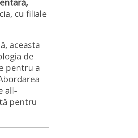
dentară,
ia, cu filiale
lă, aceasta
ologia de
te pentru a
. Abordarea
 all-
ată pentru