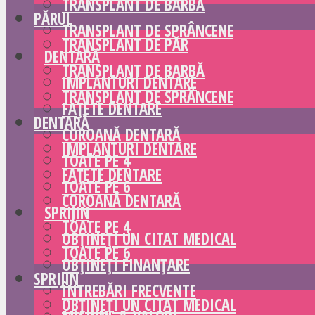
TRANSPLANT DE BARBĂ
PĂRUL
TRANSPLANT DE SPRÂNCENE
TRANSPLANT DE PĂR
DENTARĂ
TRANSPLANT DE BARBĂ
IMPLANTURI DENTARE
TRANSPLANT DE SPRÂNCENE
FAȚETE DENTARE
DENTARĂ
COROANĂ DENTARĂ
IMPLANTURI DENTARE
TOATE PE 4
FAȚETE DENTARE
TOATE PE 6
COROANĂ DENTARĂ
SPRIJIN
TOATE PE 4
OBȚINEȚI UN CITAT MEDICAL
TOATE PE 6
OBȚINEȚI FINANȚARE
SPRIJIN
ÎNTREBĂRI FRECVENTE
OBȚINEȚI UN CITAT MEDICAL