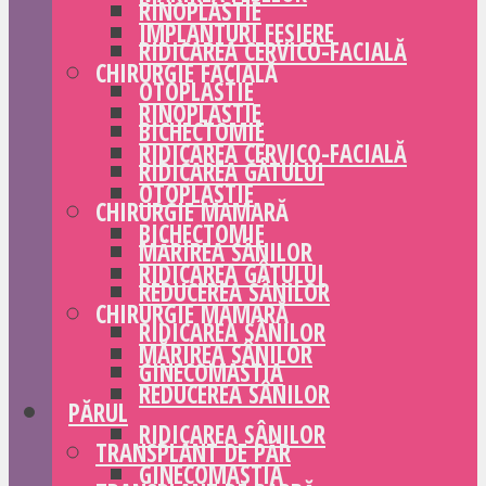
RINOPLASTIE
IMPLANTURI FESIERE
RIDICAREA CERVICO-FACIALĂ
CHIRURGIE FACIALĂ
OTOPLASTIE
RINOPLASTIE
BICHECTOMIE
RIDICAREA CERVICO-FACIALĂ
RIDICAREA GÂTULUI
OTOPLASTIE
CHIRURGIE MAMARĂ
BICHECTOMIE
MĂRIREA SÂNILOR
RIDICAREA GÂTULUI
REDUCEREA SÂNILOR
CHIRURGIE MAMARĂ
RIDICAREA SÂNILOR
MĂRIREA SÂNILOR
GINECOMASTIA
REDUCEREA SÂNILOR
PĂRUL
RIDICAREA SÂNILOR
TRANSPLANT DE PĂR
GINECOMASTIA