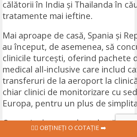
călătorii în India și Thailanda în c
tratamente mai ieftine.
Mai aproape de casă, Spania și Re
au început, de asemenea, să conc
clinicile turcești, oferind pachete 
medical all-inclusive care includ ca
transferuri de la aeroport la clinică
chiar clinici de monitorizare cu sed
Europa, pentru un plus de simplita
Operația de transplant de păr est
‍👩‍⚕ OBȚINEȚI O COTAȚIE ➡️
foarte interesant care atrage atenț