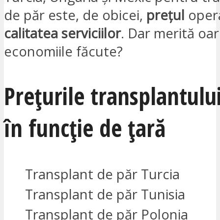
de păr este, de obicei,
prețul
operaț
calitatea serviciilor
. Dar merită oa
economiile făcute?
Prețurile transplantulu
în funcție de țară
Transplant de păr Turcia
Transplant de păr Tunisia
Transplant de păr Polonia