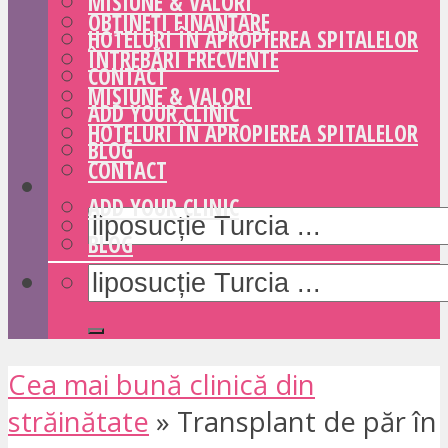
MISIUNE & VALORI
OBȚINEȚI FINANȚARE
HOTELURI ÎN APROPIEREA SPITALELOR
ÎNTREBĂRI FRECVENTE
CONTACT
MISIUNE & VALORI
ADD YOUR CLINIC
HOTELURI ÎN APROPIEREA SPITALELOR
BLOG
CONTACT
ADD YOUR CLINIC
BLOG
Cea mai bună clinică din
străinătate
»
Transplant de păr în