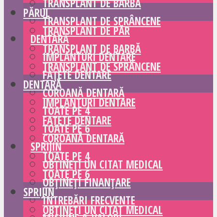
TRANSPLANT DE BARBĂ
PĂRUL
TRANSPLANT DE SPRÂNCENE
TRANSPLANT DE PĂR
DENTARĂ
TRANSPLANT DE BARBĂ
IMPLANTURI DENTARE
TRANSPLANT DE SPRÂNCENE
FAȚETE DENTARE
DENTARĂ
COROANĂ DENTARĂ
IMPLANTURI DENTARE
TOATE PE 4
FAȚETE DENTARE
TOATE PE 6
COROANĂ DENTARĂ
SPRIJIN
TOATE PE 4
OBȚINEȚI UN CITAT MEDICAL
TOATE PE 6
OBȚINEȚI FINANȚARE
SPRIJIN
ÎNTREBĂRI FRECVENTE
OBȚINEȚI UN CITAT MEDICAL