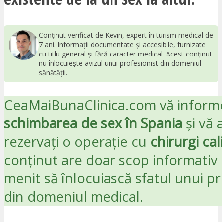
Conținut verificat de Kevin, expert în turism medical de
7 ani. Informații documentate și accesibile, furnizate
cu titlu general și fără caracter medical. Acest conținut
nu înlocuiește avizul unui profesionist din domeniul
sănătății.
CeaMaiBunaClinica.com vă inform
schimbarea de sex în Spania
și vă 
rezervați o operație cu
chirurgi cali
conținut are doar scop informativ 
menit să înlocuiască sfatul unui pr
din domeniul medical.