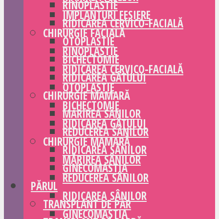
RINOPLASTIE
IMPLANTURI FESIERE
RIDICAREA CERVICO-FACIALĂ
CHIRURGIE FACIALĂ
OTOPLASTIE
RINOPLASTIE
BICHECTOMIE
RIDICAREA CERVICO-FACIALĂ
RIDICAREA GÂTULUI
OTOPLASTIE
CHIRURGIE MAMARĂ
BICHECTOMIE
MĂRIREA SÂNILOR
RIDICAREA GÂTULUI
REDUCEREA SÂNILOR
CHIRURGIE MAMARĂ
RIDICAREA SÂNILOR
MĂRIREA SÂNILOR
GINECOMASTIA
REDUCEREA SÂNILOR
PĂRUL
RIDICAREA SÂNILOR
TRANSPLANT DE PĂR
GINECOMASTIA