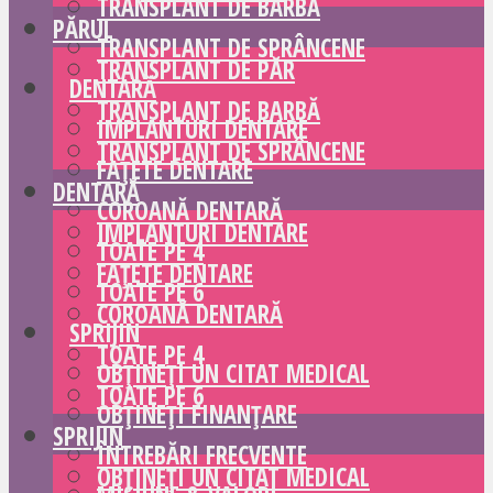
TRANSPLANT DE BARBĂ
PĂRUL
TRANSPLANT DE SPRÂNCENE
TRANSPLANT DE PĂR
DENTARĂ
TRANSPLANT DE BARBĂ
IMPLANTURI DENTARE
TRANSPLANT DE SPRÂNCENE
FAȚETE DENTARE
DENTARĂ
COROANĂ DENTARĂ
IMPLANTURI DENTARE
TOATE PE 4
FAȚETE DENTARE
TOATE PE 6
COROANĂ DENTARĂ
SPRIJIN
TOATE PE 4
OBȚINEȚI UN CITAT MEDICAL
TOATE PE 6
OBȚINEȚI FINANȚARE
SPRIJIN
ÎNTREBĂRI FRECVENTE
OBȚINEȚI UN CITAT MEDICAL