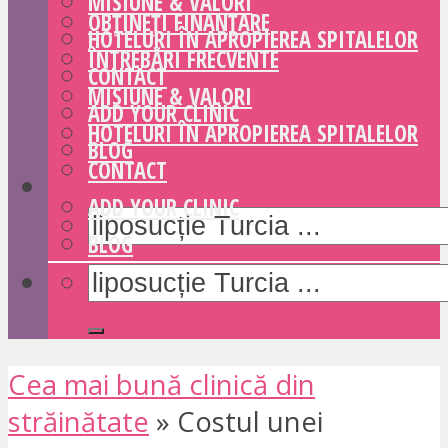
MISIUNE & VALORI
OBȚINEȚI FINANȚARE
HOTELURI ÎN APROPIEREA SPITALELOR
ÎNTREBĂRI FRECVENTE
CONTACT
MISIUNE & VALORI
ADD YOUR CLINIC
HOTELURI ÎN APROPIEREA SPITALELOR
BLOG
CONTACT
ADD YOUR CLINIC
BLOG
Cea mai bună clinică din
străinătate
»
Costul unei