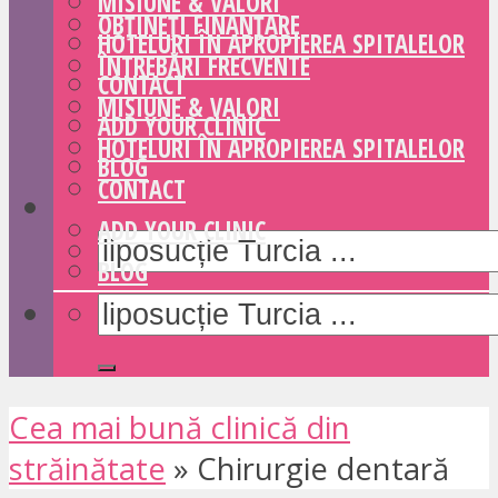
MISIUNE & VALORI
OBȚINEȚI FINANȚARE
HOTELURI ÎN APROPIEREA SPITALELOR
ÎNTREBĂRI FRECVENTE
CONTACT
MISIUNE & VALORI
ADD YOUR CLINIC
HOTELURI ÎN APROPIEREA SPITALELOR
BLOG
CONTACT
ADD YOUR CLINIC
BLOG
Cea mai bună clinică din
străinătate
»
Chirurgie dentară