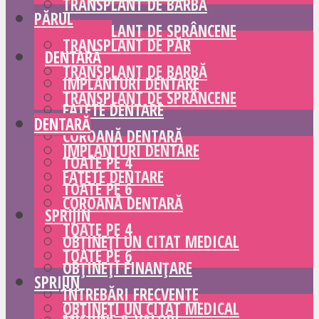
TRANSPLANT DE BARBĂ
PĂRUL
TRANSPLANT DE SPRÂNCENE
TRANSPLANT DE PĂR
DENTARĂ
TRANSPLANT DE BARBĂ
IMPLANTURI DENTARE
TRANSPLANT DE SPRÂNCENE
FAȚETE DENTARE
DENTARĂ
COROANĂ DENTARĂ
IMPLANTURI DENTARE
TOATE PE 4
FAȚETE DENTARE
TOATE PE 6
COROANĂ DENTARĂ
SPRIJIN
TOATE PE 4
OBȚINEȚI UN CITAT MEDICAL
TOATE PE 6
OBȚINEȚI FINANȚARE
SPRIJIN
ÎNTREBĂRI FRECVENTE
OBȚINEȚI UN CITAT MEDICAL