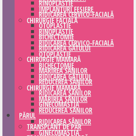
RINOPLASTIE
IMPLANTURI FESIERE
RIDICAREA CERVICO-FACIALĂ
CHIRURGIE FACIALĂ
OTOPLASTIE
RINOPLASTIE
BICHECTOMIE
RIDICAREA CERVICO-FACIALĂ
RIDICAREA GÂTULUI
OTOPLASTIE
CHIRURGIE MAMARĂ
BICHECTOMIE
MĂRIREA SÂNILOR
RIDICAREA GÂTULUI
REDUCEREA SÂNILOR
CHIRURGIE MAMARĂ
RIDICAREA SÂNILOR
MĂRIREA SÂNILOR
GINECOMASTIA
REDUCEREA SÂNILOR
PĂRUL
RIDICAREA SÂNILOR
TRANSPLANT DE PĂR
GINECOMASTIA