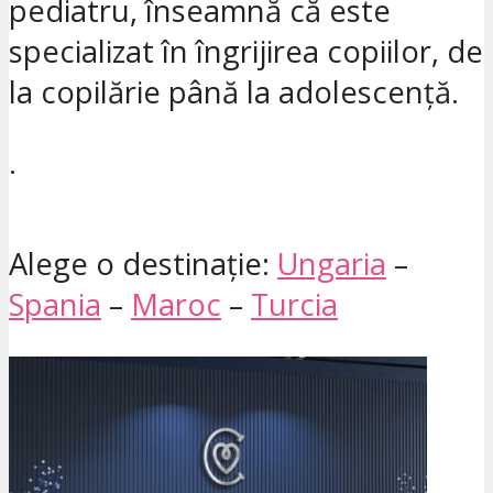
pediatru, înseamnă că este
specializat în îngrijirea copiilor, de
la copilărie până la adolescență.
.
Alege o destinație:
Ungaria
–
Spania
–
Maroc
–
Turcia