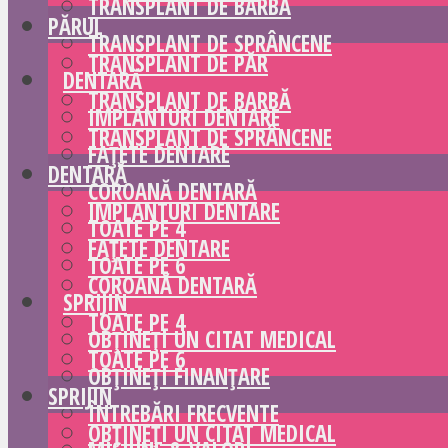
TRANSPLANT DE BARBĂ
PĂRUL
TRANSPLANT DE SPRÂNCENE
TRANSPLANT DE PĂR
DENTARĂ
TRANSPLANT DE BARBĂ
IMPLANTURI DENTARE
TRANSPLANT DE SPRÂNCENE
FAȚETE DENTARE
DENTARĂ
COROANĂ DENTARĂ
IMPLANTURI DENTARE
TOATE PE 4
FAȚETE DENTARE
TOATE PE 6
COROANĂ DENTARĂ
SPRIJIN
TOATE PE 4
OBȚINEȚI UN CITAT MEDICAL
TOATE PE 6
OBȚINEȚI FINANȚARE
SPRIJIN
ÎNTREBĂRI FRECVENTE
OBȚINEȚI UN CITAT MEDICAL