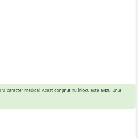
fără caracter medical. Acest conținut nu înlocuiește avizul unui