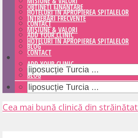
MISIUNE & VALORI
OBȚINEȚI FINANȚARE
HOTELURI ÎN APROPIEREA SPITALELOR
ÎNTREBĂRI FRECVENTE
CONTACT
MISIUNE & VALORI
ADD YOUR CLINIC
HOTELURI ÎN APROPIEREA SPITALELOR
BLOG
CONTACT
ADD YOUR CLINIC
BLOG
Cea mai bună clinică din străinăta