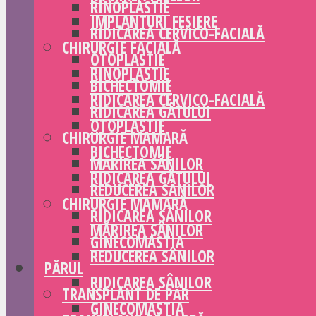
RINOPLASTIE
IMPLANTURI FESIERE
RIDICAREA CERVICO-FACIALĂ
CHIRURGIE FACIALĂ
OTOPLASTIE
RINOPLASTIE
BICHECTOMIE
RIDICAREA CERVICO-FACIALĂ
RIDICAREA GÂTULUI
OTOPLASTIE
CHIRURGIE MAMARĂ
BICHECTOMIE
MĂRIREA SÂNILOR
RIDICAREA GÂTULUI
REDUCEREA SÂNILOR
CHIRURGIE MAMARĂ
RIDICAREA SÂNILOR
MĂRIREA SÂNILOR
GINECOMASTIA
REDUCEREA SÂNILOR
PĂRUL
RIDICAREA SÂNILOR
TRANSPLANT DE PĂR
GINECOMASTIA