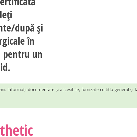
ertificată
deți
inte/după și
rgicale în
l pentru un
id.
ani. Informații documentate și accesibile, furnizate cu titlu general și 
thetic