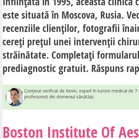
Înființată în 1995, această clinică c
este situată în Moscova, Rusia. Ve
recenziile clienților, fotografii îna
cereți prețul unei intervenții chiru
străinătate. Completați formularu
prediagnostic gratuit. Răspuns rap
Conținut verificat de Kevin, expert în turism medical de 7 
profesionist din domeniul sănătății.
Boston Institute Of Aes