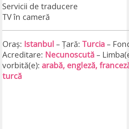
Servicii de traducere
TV în cameră
Oraș:
Istanbul
– Țară:
Turcia
– Fon
Acreditare:
Necunoscută
– Limba(e
vorbită(e):
arabă, engleză, francez
turcă