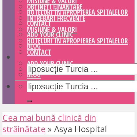
MISIUNE & VALORI
OBȚINEȚI FINANȚARE
HOTELURI ÎN APROPIEREA SPITALELOR
ÎNTREBĂRI FRECVENTE
CONTACT
MISIUNE & VALORI
ADD YOUR CLINIC
HOTELURI ÎN APROPIEREA SPITALELOR
BLOG
CONTACT
ADD YOUR CLINIC
BLOG
Cea mai bună clinică din
străinătate
»
Asya Hospital