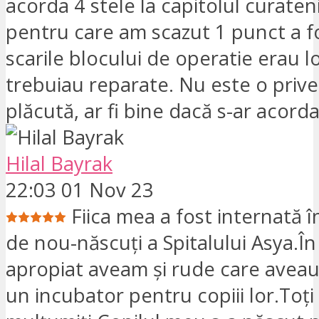
acorda 4 stele la capitolul curaten
pentru care am scazut 1 punct a f
scarile blocului de operatie erau l
trebuiau reparate. Nu este o prive
plăcută, ar fi bine dacă s-ar acorda
Hilal Bayrak
22:03 01 Nov 23
Fiica mea a fost internată î
de nou-născuți a Spitalului Asya.Î
apropiat aveam și rude care avea
un incubator pentru copiii lor.Toți