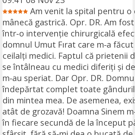
Am venit la spital pentru o
mânecă gastrică. Opr. DR. Am fost
într-o intervenție chirurgicală efe
domnul Umut Fırat care m-a făcut 
ceilalți medici. Faptul că prietenii 
se întâlneau cu medici diferiți și dec
m-au speriat. Dar Opr. DR. Domnu
îndepărtat complet toate gânduril
din mintea mea. De asemenea, exi
atât de grozavă! Doamna Sinem m-
în fiecare secundă de la început p
sfârșit, fără să-mi dea o bucată de 