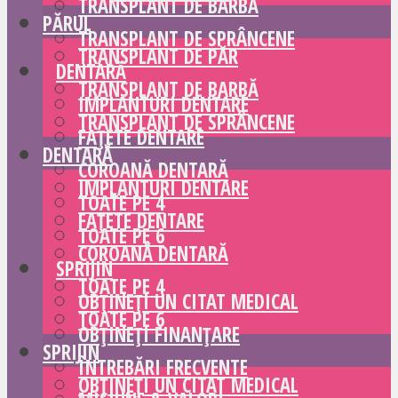
TRANSPLANT DE BARBĂ
PĂRUL
TRANSPLANT DE SPRÂNCENE
TRANSPLANT DE PĂR
DENTARĂ
TRANSPLANT DE BARBĂ
IMPLANTURI DENTARE
TRANSPLANT DE SPRÂNCENE
FAȚETE DENTARE
DENTARĂ
COROANĂ DENTARĂ
IMPLANTURI DENTARE
TOATE PE 4
FAȚETE DENTARE
TOATE PE 6
COROANĂ DENTARĂ
SPRIJIN
TOATE PE 4
OBȚINEȚI UN CITAT MEDICAL
TOATE PE 6
OBȚINEȚI FINANȚARE
SPRIJIN
ÎNTREBĂRI FRECVENTE
OBȚINEȚI UN CITAT MEDICAL