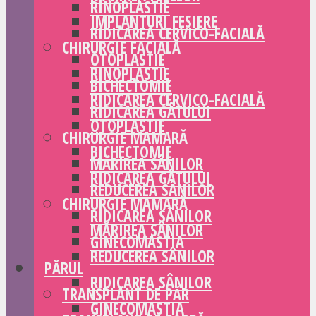
RINOPLASTIE
IMPLANTURI FESIERE
RIDICAREA CERVICO-FACIALĂ
CHIRURGIE FACIALĂ
OTOPLASTIE
RINOPLASTIE
BICHECTOMIE
RIDICAREA CERVICO-FACIALĂ
RIDICAREA GÂTULUI
OTOPLASTIE
CHIRURGIE MAMARĂ
BICHECTOMIE
MĂRIREA SÂNILOR
RIDICAREA GÂTULUI
REDUCEREA SÂNILOR
CHIRURGIE MAMARĂ
RIDICAREA SÂNILOR
MĂRIREA SÂNILOR
GINECOMASTIA
REDUCEREA SÂNILOR
PĂRUL
RIDICAREA SÂNILOR
TRANSPLANT DE PĂR
GINECOMASTIA