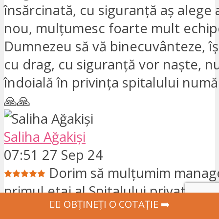
însărcinată, cu siguranță aș alege 
nou, mulțumesc foarte mult echipei
Dumnezeu să vă binecuvânteze, își
cu drag, cu siguranță vor naște, nu
îndoială în privința spitalului num
🙏🙏
Saliha Ağakişi
07:51 27 Sep 24
Dorim să mulțumim manager
primul etaj al Spitalului privat din A
‍👩‍⚕ OBȚINEȚI O COTAȚIE ➡️
responsabilii doamnei Zeynep, Kü