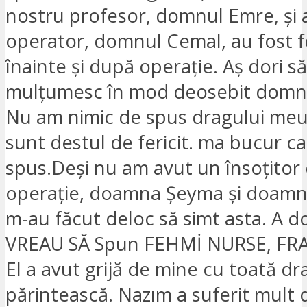
nostru profesor, domnul Emre, și 
operator, domnul Cemal, au fost f
înainte și după operație. Aș dori să
mulțumesc în mod deosebit domnu
Nu am nimic de spus dragului meu
sunt destul de fericit. ma bucur c
spus.Deși nu am avut un însoțitor
operație, doamna Şeyma și doam
m-au făcut deloc să simt asta. A do
VREAU SĂ Spun FEHMİ NURSE, FR
El a avut grijă de mine cu toată dr
părintească. Nazım a suferit mult 