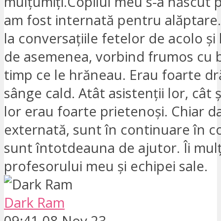
mulțumiți.Copilul meu s-a născut 
am fost internată pentru alăptare.
la conversațiile fetelor de acolo și
de asemenea, vorbind frumos cu b
timp ce le hrăneau. Erau foarte dră
sânge cald. Atât asistenții lor, cât 
lor erau foarte prietenoși. Chiar d
externată, sunt în continuare în co
sunt întotdeauna de ajutor. Îi mu
profesorului meu și echipei sale.
Dark Ram
09:41 08 Nov 23