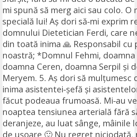
mi spună să merg aici sau colo. O
specială lui! Aș dori să-mi exprim 
domnului Dietetician Ferdi, care n
din toată inima 🙏 Responsabil cu
noastră; *Domnul Fehmi, doamna
doamna Ceren, doamna Serpil și 
Meryem. 5. Aș dori să mulțumesc d
inima asistentei-șefă și asistentelo
făcut podeaua frumoasă. Mi-au ver
noaptea tensiunea arterială fără 
deranjeze, au luat sânge, mâinile l
de ușoare 🙂 Nu regret niciodată,