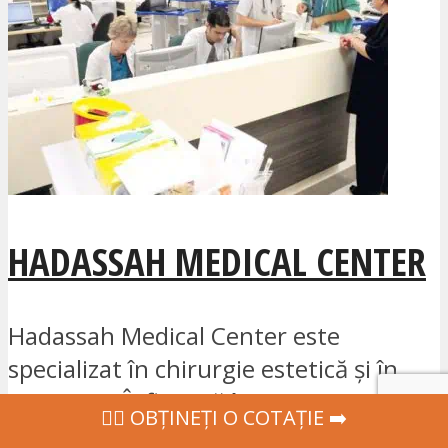
HADASSAH MEDICAL CENTER
Hadassah Medical Center este
specializat în chirurgie estetică și în
MAP / FIV. Înființată în 1934, această
‍👩‍⚕ OBȚINEȚI O COTAȚIE ➡️
clinică...