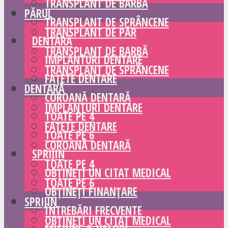
TRANSPLANT DE BARBĂ
PĂRUL
TRANSPLANT DE SPRÂNCENE
TRANSPLANT DE PĂR
DENTARĂ
TRANSPLANT DE BARBĂ
IMPLANTURI DENTARE
TRANSPLANT DE SPRÂNCENE
FAȚETE DENTARE
DENTARĂ
COROANĂ DENTARĂ
IMPLANTURI DENTARE
TOATE PE 4
FAȚETE DENTARE
TOATE PE 6
COROANĂ DENTARĂ
SPRIJIN
TOATE PE 4
OBȚINEȚI UN CITAT MEDICAL
TOATE PE 6
OBȚINEȚI FINANȚARE
SPRIJIN
ÎNTREBĂRI FRECVENTE
OBȚINEȚI UN CITAT MEDICAL