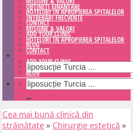
MISIUNE & VALORI
OBȚINEȚI FINANȚARE
HOTELURI ÎN APROPIEREA SPITALELOR
ÎNTREBĂRI FRECVENTE
CONTACT
MISIUNE & VALORI
ADD YOUR CLINIC
HOTELURI ÎN APROPIEREA SPITALELOR
BLOG
CONTACT
ADD YOUR CLINIC
BLOG
Cea mai bună clinică din
străinătate
»
Chirurgie estetică
»