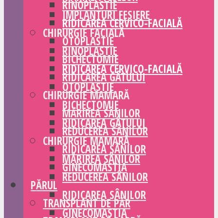
RINOPLASTIE
IMPLANTURI FESIERE
RIDICAREA CERVICO-FACIALĂ
CHIRURGIE FACIALĂ
OTOPLASTIE
RINOPLASTIE
BICHECTOMIE
RIDICAREA CERVICO-FACIALĂ
RIDICAREA GÂTULUI
OTOPLASTIE
CHIRURGIE MAMARĂ
BICHECTOMIE
MĂRIREA SÂNILOR
RIDICAREA GÂTULUI
REDUCEREA SÂNILOR
CHIRURGIE MAMARĂ
RIDICAREA SÂNILOR
MĂRIREA SÂNILOR
GINECOMASTIA
REDUCEREA SÂNILOR
PĂRUL
RIDICAREA SÂNILOR
TRANSPLANT DE PĂR
GINECOMASTIA