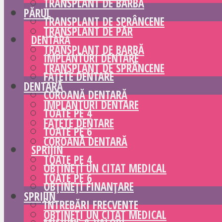
TRANSPLANT DE BARBĂ
PĂRUL
TRANSPLANT DE SPRÂNCENE
TRANSPLANT DE PĂR
DENTARĂ
TRANSPLANT DE BARBĂ
IMPLANTURI DENTARE
TRANSPLANT DE SPRÂNCENE
FAȚETE DENTARE
DENTARĂ
COROANĂ DENTARĂ
IMPLANTURI DENTARE
TOATE PE 4
FAȚETE DENTARE
TOATE PE 6
COROANĂ DENTARĂ
SPRIJIN
TOATE PE 4
OBȚINEȚI UN CITAT MEDICAL
TOATE PE 6
OBȚINEȚI FINANȚARE
SPRIJIN
ÎNTREBĂRI FRECVENTE
OBȚINEȚI UN CITAT MEDICAL