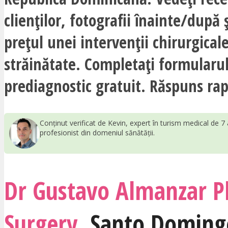
clienților, fotografii înainte/după ș
prețul unei intervenții chirurgicale
străinătate. Completați formularu
prediagnostic gratuit. Răspuns rap
Conținut verificat de Kevin, expert în turism medical de 7 
profesionist din domeniul sănătății.
Dr Gustavo Almanzar Pl
Surgery
,
Santo Doming