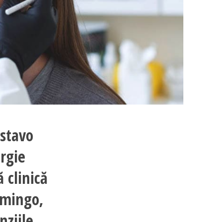
ustavo
urgie
ă clinică
omingo,
nziile