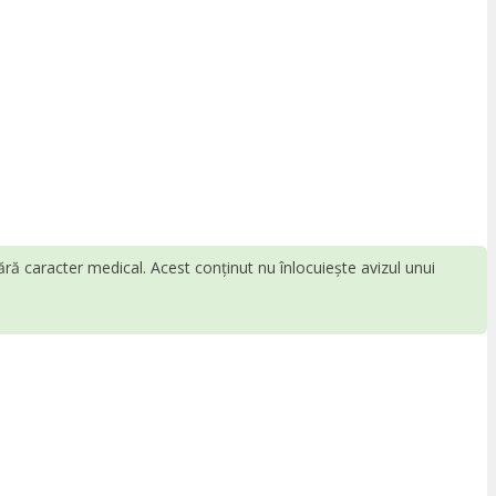
fără caracter medical. Acest conținut nu înlocuiește avizul unui