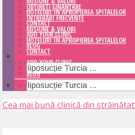
MISIUNE & VALORI
OBȚINEȚI FINANȚARE
HOTELURI ÎN APROPIEREA SPITALELOR
ÎNTREBĂRI FRECVENTE
CONTACT
MISIUNE & VALORI
ADD YOUR CLINIC
HOTELURI ÎN APROPIEREA SPITALELOR
BLOG
CONTACT
ADD YOUR CLINIC
BLOG
Cea mai bună clinică din străinăta