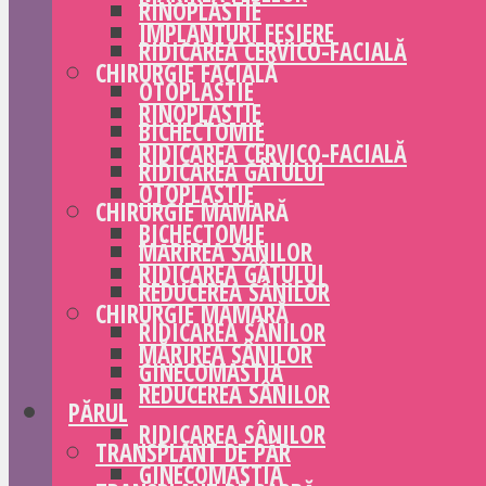
RINOPLASTIE
IMPLANTURI FESIERE
RIDICAREA CERVICO-FACIALĂ
CHIRURGIE FACIALĂ
OTOPLASTIE
RINOPLASTIE
BICHECTOMIE
RIDICAREA CERVICO-FACIALĂ
RIDICAREA GÂTULUI
OTOPLASTIE
CHIRURGIE MAMARĂ
BICHECTOMIE
MĂRIREA SÂNILOR
RIDICAREA GÂTULUI
REDUCEREA SÂNILOR
CHIRURGIE MAMARĂ
RIDICAREA SÂNILOR
MĂRIREA SÂNILOR
GINECOMASTIA
REDUCEREA SÂNILOR
PĂRUL
RIDICAREA SÂNILOR
TRANSPLANT DE PĂR
GINECOMASTIA