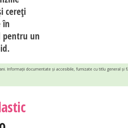
i cereți
 în
l pentru un
id.
ani. Informații documentate și accesibile, furnizate cu titlu general și 
astic
o
,