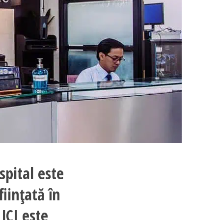
spital este
ființată în
 JCI este