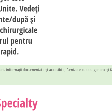
Unite. Vedeți
inte/după și
 chirurgicale
rul pentru
rapid.
ani. Informații documentate și accesibile, furnizate cu titlu general și 
pecialty