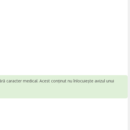
fără caracter medical. Acest conținut nu înlocuiește avizul unui