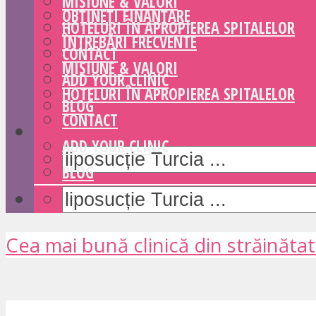
MISIUNE & VALORI
OBȚINEȚI FINANȚARE
HOTELURI ÎN APROPIEREA SPITALELOR
ÎNTREBĂRI FRECVENTE
CONTACT
MISIUNE & VALORI
ADD YOUR CLINIC
HOTELURI ÎN APROPIEREA SPITALELOR
BLOG
CONTACT
ADD YOUR CLINIC
BLOG
Cea mai bună clinică din străinăta