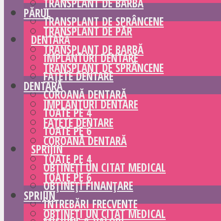
TRANSPLANT DE BARBĂ
PĂRUL
TRANSPLANT DE SPRÂNCENE
TRANSPLANT DE PĂR
DENTARĂ
TRANSPLANT DE BARBĂ
IMPLANTURI DENTARE
TRANSPLANT DE SPRÂNCENE
FAȚETE DENTARE
DENTARĂ
COROANĂ DENTARĂ
IMPLANTURI DENTARE
TOATE PE 4
FAȚETE DENTARE
TOATE PE 6
COROANĂ DENTARĂ
SPRIJIN
TOATE PE 4
OBȚINEȚI UN CITAT MEDICAL
TOATE PE 6
OBȚINEȚI FINANȚARE
SPRIJIN
ÎNTREBĂRI FRECVENTE
OBȚINEȚI UN CITAT MEDICAL