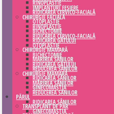
RINOPLASTIE
IMPLANTURI FESIERE
RIDICAREA CERVICO-FACIALĂ
CHIRURGIE FACIALĂ
OTOPLASTIE
RINOPLASTIE
BICHECTOMIE
RIDICAREA CERVICO-FACIALĂ
RIDICAREA GÂTULUI
OTOPLASTIE
CHIRURGIE MAMARĂ
BICHECTOMIE
MĂRIREA SÂNILOR
RIDICAREA GÂTULUI
REDUCEREA SÂNILOR
CHIRURGIE MAMARĂ
RIDICAREA SÂNILOR
MĂRIREA SÂNILOR
GINECOMASTIA
REDUCEREA SÂNILOR
PĂRUL
RIDICAREA SÂNILOR
TRANSPLANT DE PĂR
GINECOMASTIA