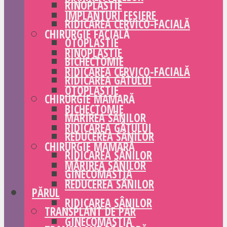
RINOPLASTIE
IMPLANTURI FESIERE
RIDICAREA CERVICO-FACIALĂ
CHIRURGIE FACIALĂ
OTOPLASTIE
RINOPLASTIE
BICHECTOMIE
RIDICAREA CERVICO-FACIALĂ
RIDICAREA GÂTULUI
OTOPLASTIE
CHIRURGIE MAMARĂ
BICHECTOMIE
MĂRIREA SÂNILOR
RIDICAREA GÂTULUI
REDUCEREA SÂNILOR
CHIRURGIE MAMARĂ
RIDICAREA SÂNILOR
MĂRIREA SÂNILOR
GINECOMASTIA
REDUCEREA SÂNILOR
PĂRUL
RIDICAREA SÂNILOR
TRANSPLANT DE PĂR
GINECOMASTIA