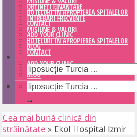
MISIUNE & VALORI
OBȚINEȚI FINANȚARE
HOTELURI ÎN APROPIEREA SPITALELOR
ÎNTREBĂRI FRECVENTE
CONTACT
MISIUNE & VALORI
ADD YOUR CLINIC
HOTELURI ÎN APROPIEREA SPITALELOR
BLOG
CONTACT
ADD YOUR CLINIC
BLOG
Cea mai bună clinică din
străinătate
»
Ekol Hospital Izmir