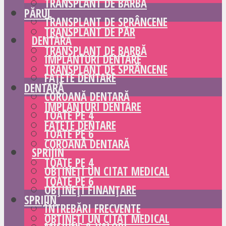
TRANSPLANT DE BARBĂ
PĂRUL
TRANSPLANT DE SPRÂNCENE
TRANSPLANT DE PĂR
DENTARĂ
TRANSPLANT DE BARBĂ
IMPLANTURI DENTARE
TRANSPLANT DE SPRÂNCENE
FAȚETE DENTARE
DENTARĂ
COROANĂ DENTARĂ
IMPLANTURI DENTARE
TOATE PE 4
FAȚETE DENTARE
TOATE PE 6
COROANĂ DENTARĂ
SPRIJIN
TOATE PE 4
OBȚINEȚI UN CITAT MEDICAL
TOATE PE 6
OBȚINEȚI FINANȚARE
SPRIJIN
ÎNTREBĂRI FRECVENTE
OBȚINEȚI UN CITAT MEDICAL