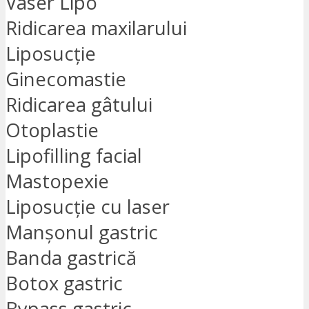
Vaser Lipo
Ridicarea maxilarului
Liposucție
Ginecomastie
Ridicarea gâtului
Otoplastie
Lipofilling facial
Mastopexie
Liposucție cu laser
Manșonul gastric
Banda gastrică
Botox gastric
Bypass gastric