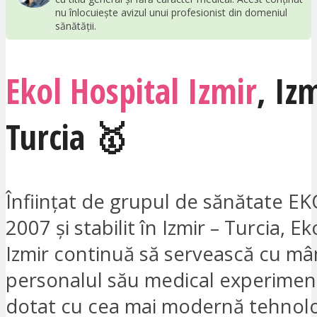
nu înlocuiește avizul unui profesionist din domeniul
sănătății.
Ekol Hospital Izmir
,
Izm
Turcia 🥇
Înființat de grupul de sănătate E
2007 și stabilit în Izmir – Turcia, E
Izmir continuă să servească cu mâ
personalul său medical experiment
dotat cu cea mai modernă tehnol