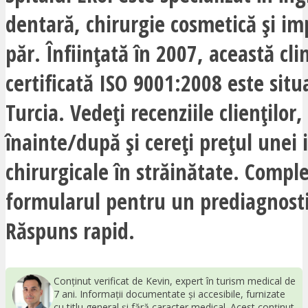
dentară, chirurgie cosmetică și im
păr. Înființată în 2007, această cli
certificată ISO 9001:2008 este situ
Turcia. Vedeți recenziile clienților,
înainte/după și cereți prețul unei 
chirurgicale în străinătate. Comple
formularul pentru un prediagnosti
Răspuns rapid.
Conținut verificat de Kevin, expert în turism medical de
7 ani. Informații documentate și accesibile, furnizate
cu titlu general și fără caracter medical. Acest conținut