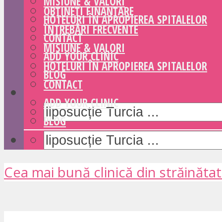
MISIUNE & VALORI
OBȚINEȚI FINANȚARE
HOTELURI ÎN APROPIEREA SPITALELOR
ÎNTREBĂRI FRECVENTE
CONTACT
MISIUNE & VALORI
ADD YOUR CLINIC
HOTELURI ÎN APROPIEREA SPITALELOR
BLOG
CONTACT
ADD YOUR CLINIC
BLOG
Cea mai bună clinică din străinăta