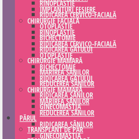
RINOPLASTIE
IMPLANTURI FESIERE
RIDICAREA CERVICO-FACIALĂ
CHIRURGIE FACIALĂ
OTOPLASTIE
RINOPLASTIE
BICHECTOMIE
RIDICAREA CERVICO-FACIALĂ
RIDICAREA GÂTULUI
OTOPLASTIE
CHIRURGIE MAMARĂ
BICHECTOMIE
MĂRIREA SÂNILOR
RIDICAREA GÂTULUI
REDUCEREA SÂNILOR
CHIRURGIE MAMARĂ
RIDICAREA SÂNILOR
MĂRIREA SÂNILOR
GINECOMASTIA
REDUCEREA SÂNILOR
PĂRUL
RIDICAREA SÂNILOR
TRANSPLANT DE PĂR
GINECOMASTIA