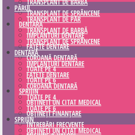
TRANSPLANT DE BARBĂ
PĂRUL
TRANSPLANT DE SPRÂNCENE
TRANSPLANT DE PĂR
DENTARĂ
TRANSPLANT DE BARBĂ
IMPLANTURI DENTARE
TRANSPLANT DE SPRÂNCENE
FAȚETE DENTARE
DENTARĂ
COROANĂ DENTARĂ
IMPLANTURI DENTARE
TOATE PE 4
FAȚETE DENTARE
TOATE PE 6
COROANĂ DENTARĂ
SPRIJIN
TOATE PE 4
OBȚINEȚI UN CITAT MEDICAL
TOATE PE 6
OBȚINEȚI FINANȚARE
SPRIJIN
ÎNTREBĂRI FRECVENTE
OBȚINEȚI UN CITAT MEDICAL