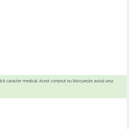
fără caracter medical. Acest conținut nu înlocuiește avizul unui