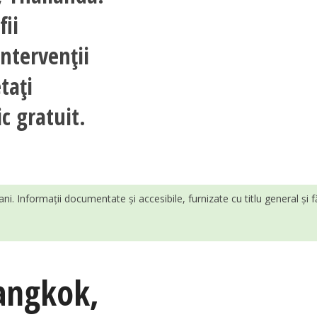
fii
intervenții
tați
c gratuit.
ani. Informații documentate și accesibile, furnizate cu titlu general și 
angkok
,