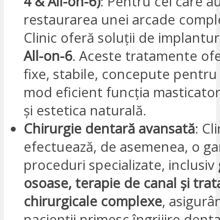
4 & All-on-6)
: Pentru cei care a
restaurarea unei arcade compl
Clinic oferă soluții de implantur
All-on-6
. Aceste tratamente of
fixe, stabile, concepute pentru a
mod eficient funcția masticato
și estetica naturală.
Chirurgie dentară avansată
: Cl
efectuează, de asemenea, o ga
proceduri specializate, inclusiv
osoase, terapie de canal și tr
chirurgicale complexe
, asigurâ
pacienții primesc îngrijire dent