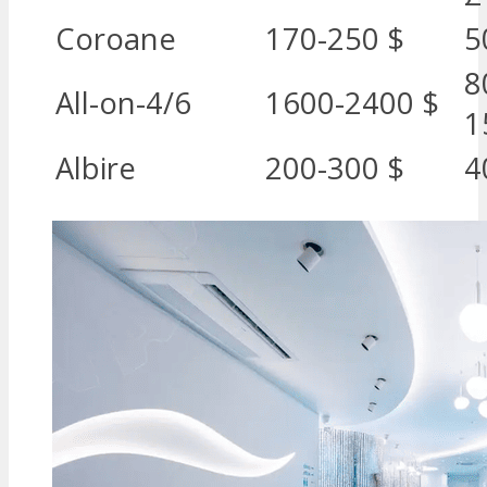
Coroane
170-250 $
5
8
All-on-4/6
1600-2400 $
1
Albire
200-300 $
4