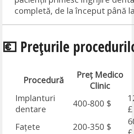
completă, de la început până la 
💶 Prețurile proceduril
Preț Medico
Procedură
Clinic
Implanturi
1
400-800 $
dentare
£
6
Fațete
200-350 $
£