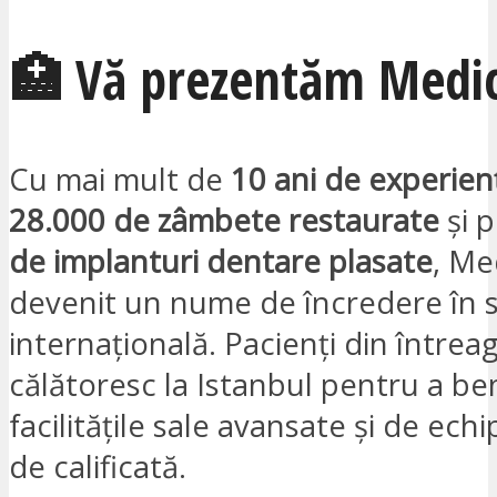
🏥 Vă prezentăm Medic
Cu mai mult de
10 ani de experien
28.000 de zâmbete restaurate
și 
de implanturi dentare plasate
, Me
devenit un nume de încredere în 
internațională. Pacienți din întrea
călătoresc la Istanbul pentru a be
facilitățile sale avansate și de ech
de calificată.