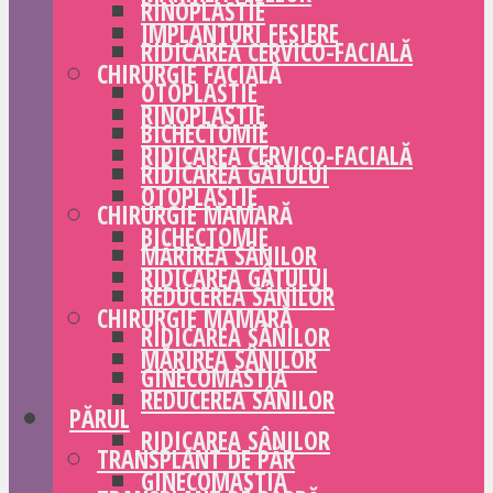
RINOPLASTIE
IMPLANTURI FESIERE
RIDICAREA CERVICO-FACIALĂ
CHIRURGIE FACIALĂ
OTOPLASTIE
RINOPLASTIE
BICHECTOMIE
RIDICAREA CERVICO-FACIALĂ
RIDICAREA GÂTULUI
OTOPLASTIE
CHIRURGIE MAMARĂ
BICHECTOMIE
MĂRIREA SÂNILOR
RIDICAREA GÂTULUI
REDUCEREA SÂNILOR
CHIRURGIE MAMARĂ
RIDICAREA SÂNILOR
MĂRIREA SÂNILOR
GINECOMASTIA
REDUCEREA SÂNILOR
PĂRUL
RIDICAREA SÂNILOR
TRANSPLANT DE PĂR
GINECOMASTIA