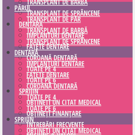
TRANSPLANT DE BARBĂ
PĂRUL
TRANSPLANT DE SPRÂNCENE
TRANSPLANT DE PĂR
DENTARĂ
TRANSPLANT DE BARBĂ
IMPLANTURI DENTARE
TRANSPLANT DE SPRÂNCENE
FAȚETE DENTARE
DENTARĂ
COROANĂ DENTARĂ
IMPLANTURI DENTARE
TOATE PE 4
FAȚETE DENTARE
TOATE PE 6
COROANĂ DENTARĂ
SPRIJIN
TOATE PE 4
OBȚINEȚI UN CITAT MEDICAL
TOATE PE 6
OBȚINEȚI FINANȚARE
SPRIJIN
ÎNTREBĂRI FRECVENTE
OBȚINEȚI UN CITAT MEDICAL