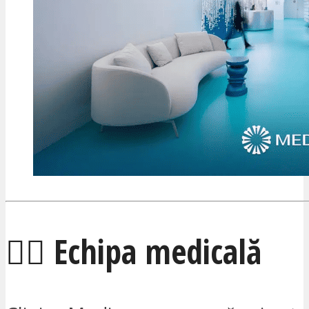
🧑‍⚕️ Echipa medicală