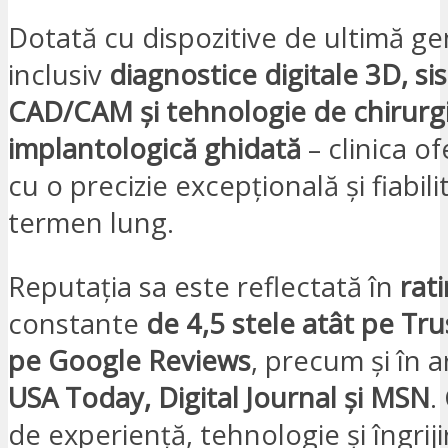
Dotată cu dispozitive de ultimă ge
inclusiv
diagnostice digitale 3D, s
CAD/CAM și tehnologie de chirurg
implantologică ghidată
– clinica of
cu o precizie excepțională și fiabil
termen lung.
Reputația sa este reflectată în
rat
constante
de 4,5 stele atât pe Trus
pe Google Reviews
, precum și în a
USA Today, Digital Journal și MSN
.
de experiență, tehnologie și îngrij