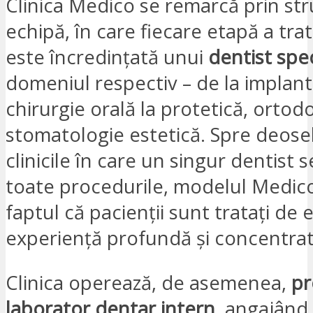
Clinica Medico se remarcă prin str
echipă, în care fiecare etapă a tr
este încredințată unui
dentist spec
domeniul respectiv – de la implant
chirurgie orală la protetică, ortodo
stomatologie estetică. Spre deose
clinicile în care un singur dentist
toate procedurile, modelul Medic
faptul că pacienții sunt tratați de 
experiență profundă și concentrat
Clinica operează, de asemenea,
pr
laborator dentar intern
, angajând