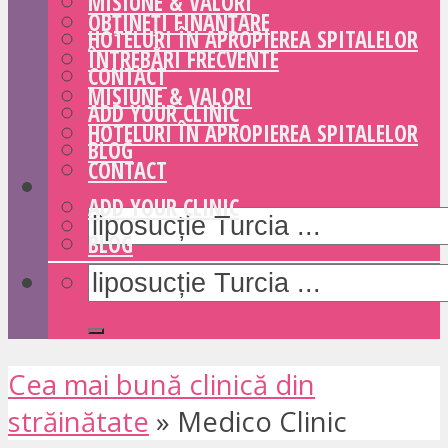
MISIUNE & VALORI
OBȚINEȚI FINANȚARE
HOTELURI ÎN APROPIEREA SPITALELOR
ÎNTREBĂRI FRECVENTE
CONTACT
MISIUNE & VALORI
ADD YOUR CLINIC
HOTELURI ÎN APROPIEREA SPITALELOR
BLOG
CONTACT
ADD YOUR CLINIC
BLOG
Cea mai bună clinică din
străinătate
»
Medico Clinic