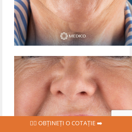
‍👩‍⚕ OBȚINEȚI O COTAȚIE ➡️