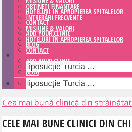
MISIUNE & VALORI
OBȚINEȚI FINANȚARE
HOTELURI ÎN APROPIEREA SPITALELOR
ÎNTREBĂRI FRECVENTE
CONTACT
MISIUNE & VALORI
ADD YOUR CLINIC
HOTELURI ÎN APROPIEREA SPITALELOR
BLOG
CONTACT
ADD YOUR CLINIC
BLOG
Cea mai bună clinică din străinăta
CELE MAI BUNE CLINICI DIN C