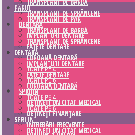
TRANSPLANT DE BARBĂ
PĂRUL
TRANSPLANT DE SPRÂNCENE
TRANSPLANT DE PĂR
DENTARĂ
TRANSPLANT DE BARBĂ
IMPLANTURI DENTARE
TRANSPLANT DE SPRÂNCENE
FAȚETE DENTARE
DENTARĂ
COROANĂ DENTARĂ
IMPLANTURI DENTARE
TOATE PE 4
FAȚETE DENTARE
TOATE PE 6
COROANĂ DENTARĂ
SPRIJIN
TOATE PE 4
OBȚINEȚI UN CITAT MEDICAL
TOATE PE 6
OBȚINEȚI FINANȚARE
SPRIJIN
ÎNTREBĂRI FRECVENTE
OBȚINEȚI UN CITAT MEDICAL