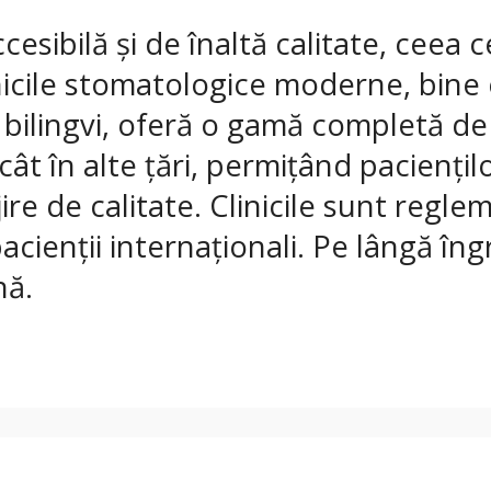
esibilă și de înaltă calitate, ceea 
inicile stomatologice moderne, bine 
 bilingvi, oferă o gamă completă de
cât în alte țări, permițând pacienți
jire de calitate. Clinicile sunt reg
cienții internaționali. Pe lângă îngr
nă.