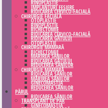
RINOPLASTIE
IMPLANTURI FESIERE
RIDICAREA CERVICO-FACIALĂ
CHIRURGIE FACIALĂ
OTOPLASTIE
RINOPLASTIE
BICHECTOMIE
RIDICAREA CERVICO-FACIALĂ
RIDICAREA GÂTULUI
OTOPLASTIE
CHIRURGIE MAMARĂ
BICHECTOMIE
MĂRIREA SÂNILOR
RIDICAREA GÂTULUI
REDUCEREA SÂNILOR
CHIRURGIE MAMARĂ
RIDICAREA SÂNILOR
MĂRIREA SÂNILOR
GINECOMASTIA
REDUCEREA SÂNILOR
PĂRUL
RIDICAREA SÂNILOR
TRANSPLANT DE PĂR
GINECOMASTIA