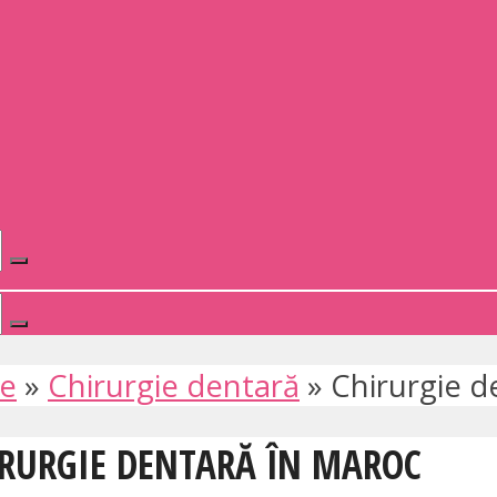
te
»
Chirurgie dentară
»
Chirurgie d
HIRURGIE DENTARĂ ÎN MAROC