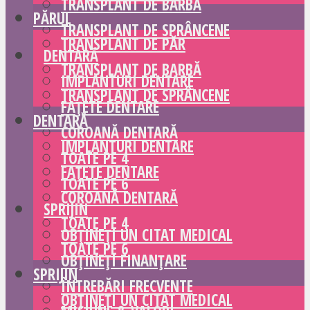
TRANSPLANT DE BARBĂ
PĂRUL
TRANSPLANT DE SPRÂNCENE
TRANSPLANT DE PĂR
DENTARĂ
TRANSPLANT DE BARBĂ
IMPLANTURI DENTARE
TRANSPLANT DE SPRÂNCENE
FAȚETE DENTARE
DENTARĂ
COROANĂ DENTARĂ
IMPLANTURI DENTARE
TOATE PE 4
FAȚETE DENTARE
TOATE PE 6
COROANĂ DENTARĂ
SPRIJIN
TOATE PE 4
OBȚINEȚI UN CITAT MEDICAL
TOATE PE 6
OBȚINEȚI FINANȚARE
SPRIJIN
ÎNTREBĂRI FRECVENTE
OBȚINEȚI UN CITAT MEDICAL