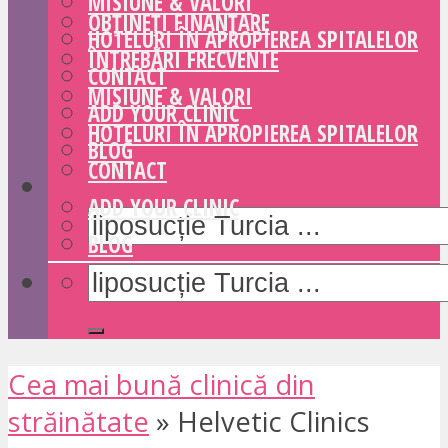
MISIUNE & VALORI
OBȚINEȚI FINANȚARE
HOTELURI ÎN APROPIEREA SPITALELOR
ÎNTREBĂRI FRECVENTE
CONTACT
MISIUNE & VALORI
ADD YOUR CLINIC
HOTELURI ÎN APROPIEREA SPITALELOR
BLOG
CONTACT
ADD YOUR CLINIC
BLOG
Cea mai bună clinică din
străinătate
»
Helvetic Clinics