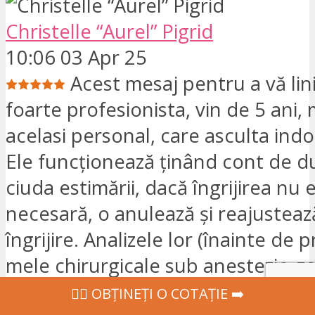
Christelle “Aurel” Pigrid
10:06 03 Apr 25
Acest mesaj pentru a vă liniș
foarte profesionista, vin de 5 ani,
acelasi personal, care asculta indoiel
Ele funcționează ținând cont de du
ciuda estimării, dacă îngrijirea nu 
necesară, o anulează și reajusteaz
îngrijire. Analizele lor (înainte de 
mele chirurgicale sub anestezie g
făcut posibilă identificarea altor 
‍👩‍⚕ OBȚINEȚI O COTAȚIE ➡️