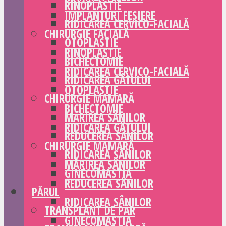
RINOPLASTIE
IMPLANTURI FESIERE
RIDICAREA CERVICO-FACIALĂ
CHIRURGIE FACIALĂ
OTOPLASTIE
RINOPLASTIE
BICHECTOMIE
RIDICAREA CERVICO-FACIALĂ
RIDICAREA GÂTULUI
OTOPLASTIE
CHIRURGIE MAMARĂ
BICHECTOMIE
MĂRIREA SÂNILOR
RIDICAREA GÂTULUI
REDUCEREA SÂNILOR
CHIRURGIE MAMARĂ
RIDICAREA SÂNILOR
MĂRIREA SÂNILOR
GINECOMASTIA
REDUCEREA SÂNILOR
PĂRUL
RIDICAREA SÂNILOR
TRANSPLANT DE PĂR
GINECOMASTIA