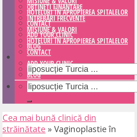
MISIUNE & VALORI
OBȚINEȚI FINANȚARE
HOTELURI ÎN APROPIEREA SPITALELOR
ÎNTREBĂRI FRECVENTE
CONTACT
MISIUNE & VALORI
ADD YOUR CLINIC
HOTELURI ÎN APROPIEREA SPITALELOR
BLOG
CONTACT
ADD YOUR CLINIC
BLOG
Cea mai bună clinică din
străinătate
»
Vaginoplastie în