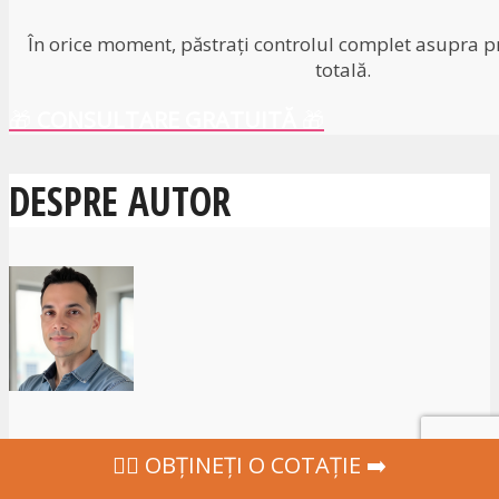
În orice moment, păstrați controlul complet asupra pr
totală.
🎁
CONSULTARE GRATUITĂ
🎁
DESPRE AUTOR
‍👩‍⚕ OBȚINEȚI O COTAȚIE ➡️
Kevin