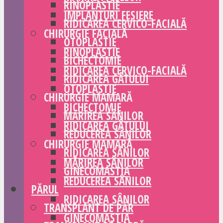
RINOPLASTIE
IMPLANTURI FESIERE
RIDICAREA CERVICO-FACIALĂ
CHIRURGIE FACIALĂ
OTOPLASTIE
RINOPLASTIE
BICHECTOMIE
RIDICAREA CERVICO-FACIALĂ
RIDICAREA GÂTULUI
OTOPLASTIE
CHIRURGIE MAMARĂ
BICHECTOMIE
MĂRIREA SÂNILOR
RIDICAREA GÂTULUI
REDUCEREA SÂNILOR
CHIRURGIE MAMARĂ
RIDICAREA SÂNILOR
MĂRIREA SÂNILOR
GINECOMASTIA
REDUCEREA SÂNILOR
PĂRUL
RIDICAREA SÂNILOR
TRANSPLANT DE PĂR
GINECOMASTIA