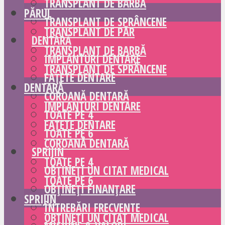
TRANSPLANT DE BARBĂ
PĂRUL
TRANSPLANT DE SPRÂNCENE
TRANSPLANT DE PĂR
DENTARĂ
TRANSPLANT DE BARBĂ
IMPLANTURI DENTARE
TRANSPLANT DE SPRÂNCENE
FAȚETE DENTARE
DENTARĂ
COROANĂ DENTARĂ
IMPLANTURI DENTARE
TOATE PE 4
FAȚETE DENTARE
TOATE PE 6
COROANĂ DENTARĂ
SPRIJIN
TOATE PE 4
OBȚINEȚI UN CITAT MEDICAL
TOATE PE 6
OBȚINEȚI FINANȚARE
SPRIJIN
ÎNTREBĂRI FRECVENTE
OBȚINEȚI UN CITAT MEDICAL