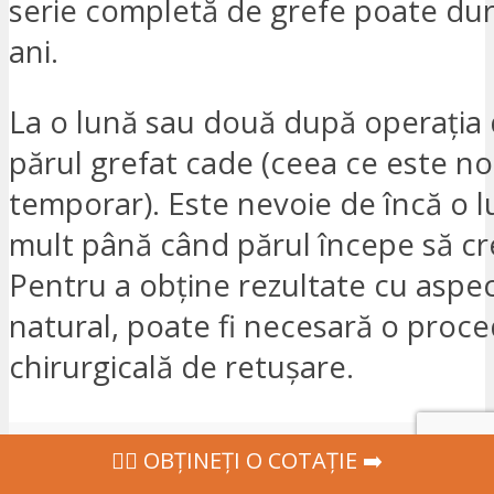
serie completă de grefe poate dur
ani.
La o lună sau două după operația d
părul grefat cade (ceea ce este no
temporar). Este nevoie de încă o 
mult până când părul începe să cr
Pentru a obține rezultate cu aspe
natural, poate fi necesară o proc
chirurgicală de retușare.
Profitați de o evaluare G
‍👩‍⚕ OBȚINEȚI O COTAȚIE ➡️