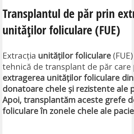
Transplantul de păr prin ext
unităților foliculare (FUE)
Extracția
unităților foliculare
(FUE)
tehnică de transplant de păr care
extragerea unităților foliculare di
donatoare chele și rezistente ale p
Apoi, transplantăm aceste grefe de
foliculare în zonele chele ale pacie
VREAU SĂ FIU CONTACTAT