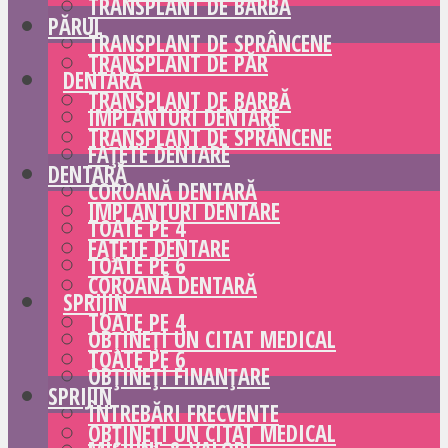
TRANSPLANT DE BARBĂ
PĂRUL
TRANSPLANT DE SPRÂNCENE
TRANSPLANT DE PĂR
DENTARĂ
TRANSPLANT DE BARBĂ
IMPLANTURI DENTARE
TRANSPLANT DE SPRÂNCENE
FAȚETE DENTARE
DENTARĂ
COROANĂ DENTARĂ
IMPLANTURI DENTARE
TOATE PE 4
FAȚETE DENTARE
TOATE PE 6
COROANĂ DENTARĂ
SPRIJIN
TOATE PE 4
OBȚINEȚI UN CITAT MEDICAL
TOATE PE 6
OBȚINEȚI FINANȚARE
SPRIJIN
ÎNTREBĂRI FRECVENTE
OBȚINEȚI UN CITAT MEDICAL