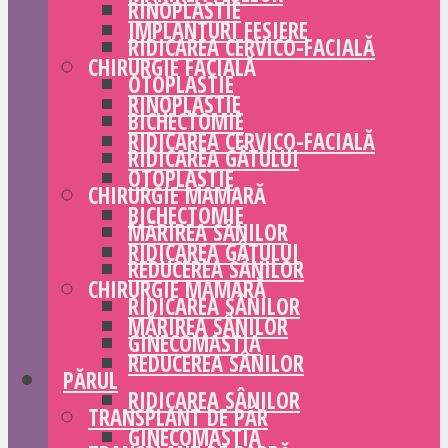
RINOPLASTIE
IMPLANTURI FESIERE
RIDICAREA CERVICO-FACIALĂ
CHIRURGIE FACIALĂ
OTOPLASTIE
RINOPLASTIE
BICHECTOMIE
RIDICAREA CERVICO-FACIALĂ
RIDICAREA GÂTULUI
OTOPLASTIE
CHIRURGIE MAMARĂ
BICHECTOMIE
MĂRIREA SÂNILOR
RIDICAREA GÂTULUI
REDUCEREA SÂNILOR
CHIRURGIE MAMARĂ
RIDICAREA SÂNILOR
MĂRIREA SÂNILOR
GINECOMASTIA
REDUCEREA SÂNILOR
PĂRUL
RIDICAREA SÂNILOR
TRANSPLANT DE PĂR
GINECOMASTIA