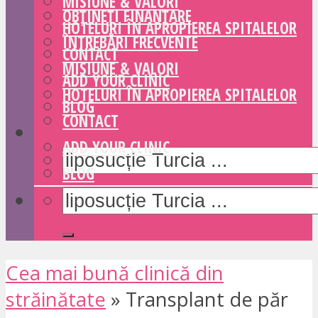
MISIUNE & VALORI
OBȚINEȚI FINANȚARE
HOTELURI ÎN APROPIEREA SPITALELOR
ÎNTREBĂRI FRECVENTE
CONTACT
MISIUNE & VALORI
ADD YOUR CLINIC
HOTELURI ÎN APROPIEREA SPITALELOR
BLOG
CONTACT
ADD YOUR CLINIC
BLOG
Cea mai bună clinică din
străinătate
»
Transplant de păr