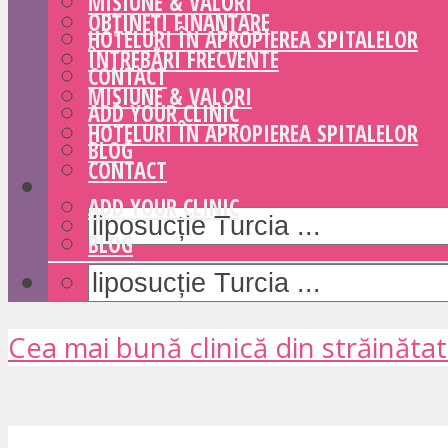
MISIUNE & VALORI
OBȚINEȚI FINANȚARE
HOTELURI ÎN APROPIEREA SPITALELOR
ÎNTREBĂRI FRECVENTE
CONTACT
MISIUNE & VALORI
ADD YOUR CLINIC
HOTELURI ÎN APROPIEREA SPITALELOR
BLOG
CONTACT
ADD YOUR CLINIC
BLOG
Cea mai bună clinică din străinăta