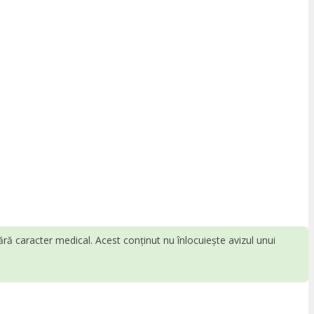
fără caracter medical. Acest conținut nu înlocuiește avizul unui