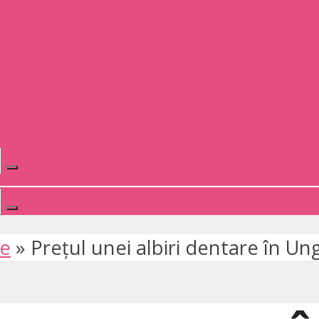
te
»
Prețul unei albiri dentare în Un