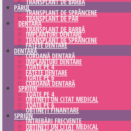
TRANSPLANT DE BARBĂ
PĂRUL
TRANSPLANT DE SPRÂNCENE
TRANSPLANT DE PĂR
DENTARĂ
TRANSPLANT DE BARBĂ
IMPLANTURI DENTARE
TRANSPLANT DE SPRÂNCENE
FAȚETE DENTARE
DENTARĂ
COROANĂ DENTARĂ
IMPLANTURI DENTARE
TOATE PE 4
FAȚETE DENTARE
TOATE PE 6
COROANĂ DENTARĂ
SPRIJIN
TOATE PE 4
OBȚINEȚI UN CITAT MEDICAL
TOATE PE 6
OBȚINEȚI FINANȚARE
SPRIJIN
ÎNTREBĂRI FRECVENTE
OBȚINEȚI UN CITAT MEDICAL