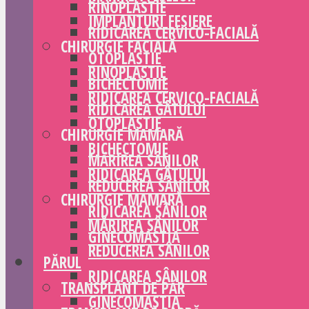
RINOPLASTIE
IMPLANTURI FESIERE
RIDICAREA CERVICO-FACIALĂ
CHIRURGIE FACIALĂ
OTOPLASTIE
RINOPLASTIE
BICHECTOMIE
RIDICAREA CERVICO-FACIALĂ
RIDICAREA GÂTULUI
OTOPLASTIE
CHIRURGIE MAMARĂ
BICHECTOMIE
MĂRIREA SÂNILOR
RIDICAREA GÂTULUI
REDUCEREA SÂNILOR
CHIRURGIE MAMARĂ
RIDICAREA SÂNILOR
MĂRIREA SÂNILOR
GINECOMASTIA
REDUCEREA SÂNILOR
PĂRUL
RIDICAREA SÂNILOR
TRANSPLANT DE PĂR
GINECOMASTIA