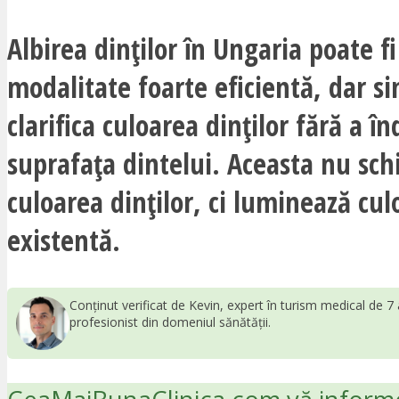
Albirea dinților în Ungaria poate fi
modalitate foarte eficientă, dar s
clarifica culoarea dinților fără a î
suprafața dintelui. Aceasta nu sc
culoarea dinților, ci luminează cul
existentă.
Conținut verificat de Kevin, expert în turism medical de 7 
profesionist din domeniul sănătății.