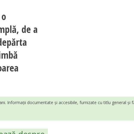
 o
implă, de a
ndepărta
himbă
oarea
ani. Informații documentate și accesibile, furnizate cu titlu general și 