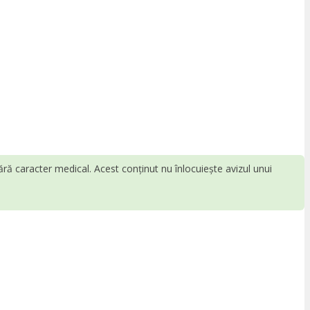
fără caracter medical. Acest conținut nu înlocuiește avizul unui