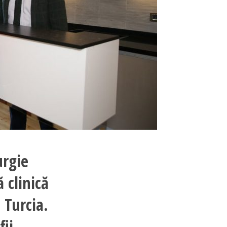
urgie
ă clinică
 Turcia.
fii