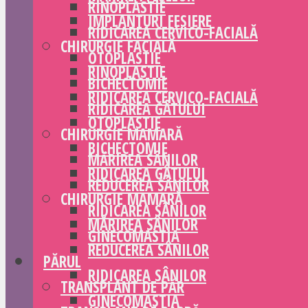
RINOPLASTIE
IMPLANTURI FESIERE
RIDICAREA CERVICO-FACIALĂ
CHIRURGIE FACIALĂ
OTOPLASTIE
RINOPLASTIE
BICHECTOMIE
RIDICAREA CERVICO-FACIALĂ
RIDICAREA GÂTULUI
OTOPLASTIE
CHIRURGIE MAMARĂ
BICHECTOMIE
MĂRIREA SÂNILOR
RIDICAREA GÂTULUI
REDUCEREA SÂNILOR
CHIRURGIE MAMARĂ
RIDICAREA SÂNILOR
MĂRIREA SÂNILOR
GINECOMASTIA
REDUCEREA SÂNILOR
PĂRUL
RIDICAREA SÂNILOR
TRANSPLANT DE PĂR
GINECOMASTIA