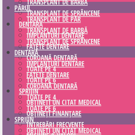
TRANSPLANT DE BARBĂ
PĂRUL
TRANSPLANT DE SPRÂNCENE
TRANSPLANT DE PĂR
DENTARĂ
TRANSPLANT DE BARBĂ
IMPLANTURI DENTARE
TRANSPLANT DE SPRÂNCENE
FAȚETE DENTARE
DENTARĂ
COROANĂ DENTARĂ
IMPLANTURI DENTARE
TOATE PE 4
FAȚETE DENTARE
TOATE PE 6
COROANĂ DENTARĂ
SPRIJIN
TOATE PE 4
OBȚINEȚI UN CITAT MEDICAL
TOATE PE 6
OBȚINEȚI FINANȚARE
SPRIJIN
ÎNTREBĂRI FRECVENTE
OBȚINEȚI UN CITAT MEDICAL