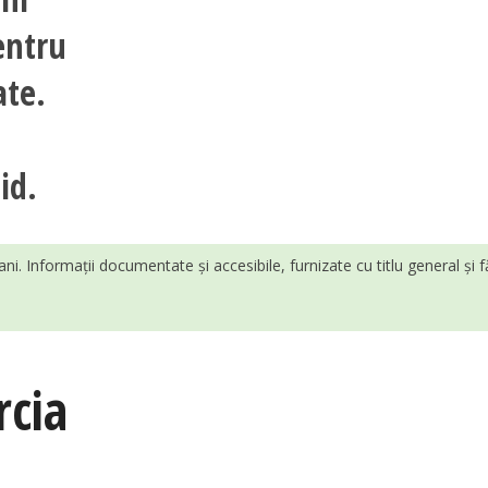
entru
ate.
id.
ani. Informații documentate și accesibile, furnizate cu titlu general și 
rcia