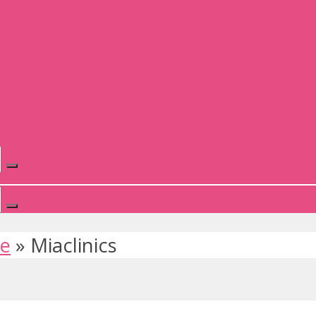
te
»
Miaclinics