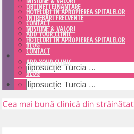
MISIUNE & VALORI
OBȚINEȚI FINANȚARE
HOTELURI ÎN APROPIEREA SPITALELOR
ÎNTREBĂRI FRECVENTE
CONTACT
MISIUNE & VALORI
ADD YOUR CLINIC
HOTELURI ÎN APROPIEREA SPITALELOR
BLOG
CONTACT
ADD YOUR CLINIC
BLOG
Cea mai bună clinică din străinăta