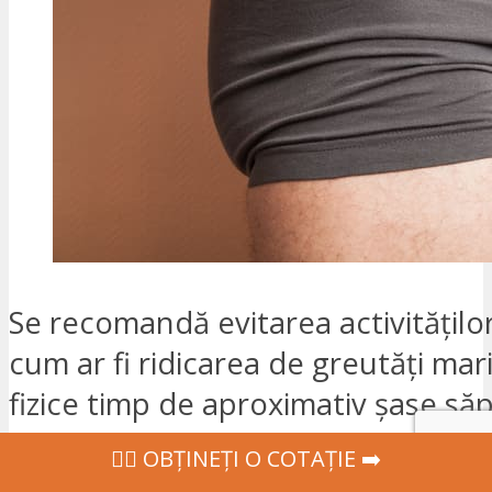
Se recomandă evitarea activitățilo
cum ar fi ridicarea de greutăți mari 
fizice timp de aproximativ șase să
Pacienții sunt sfătuiți să nu aibă re
‍👩‍⚕ OBȚINEȚI O COTAȚIE ➡️
timp de aproximativ patru săptămâ