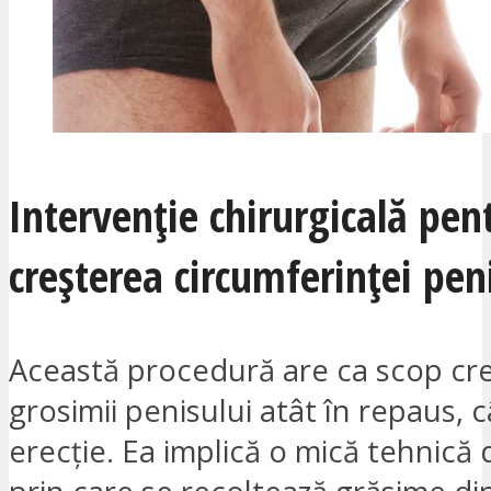
Intervenție chirurgicală pen
creșterea circumferinței pen
Această procedură are ca scop cr
grosimii penisului atât în repaus, câ
erecție. Ea implică o mică tehnică 