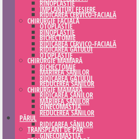
RINOPLASTIE
IMPLANTURI FESIERE
RIDICAREA CERVICO-FACIALĂ
CHIRURGIE FACIALĂ
OTOPLASTIE
RINOPLASTIE
BICHECTOMIE
RIDICAREA CERVICO-FACIALĂ
RIDICAREA GÂTULUI
OTOPLASTIE
CHIRURGIE MAMARĂ
BICHECTOMIE
MĂRIREA SÂNILOR
RIDICAREA GÂTULUI
REDUCEREA SÂNILOR
CHIRURGIE MAMARĂ
RIDICAREA SÂNILOR
MĂRIREA SÂNILOR
GINECOMASTIA
REDUCEREA SÂNILOR
PĂRUL
RIDICAREA SÂNILOR
TRANSPLANT DE PĂR
GINECOMASTIA