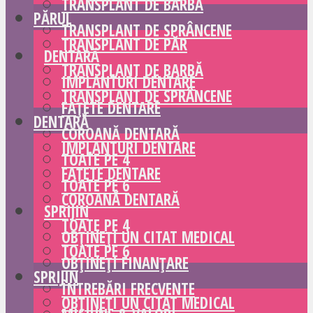
TRANSPLANT DE BARBĂ
PĂRUL
TRANSPLANT DE SPRÂNCENE
TRANSPLANT DE PĂR
DENTARĂ
TRANSPLANT DE BARBĂ
IMPLANTURI DENTARE
TRANSPLANT DE SPRÂNCENE
FAȚETE DENTARE
DENTARĂ
COROANĂ DENTARĂ
IMPLANTURI DENTARE
TOATE PE 4
FAȚETE DENTARE
TOATE PE 6
COROANĂ DENTARĂ
SPRIJIN
TOATE PE 4
OBȚINEȚI UN CITAT MEDICAL
TOATE PE 6
OBȚINEȚI FINANȚARE
SPRIJIN
ÎNTREBĂRI FRECVENTE
OBȚINEȚI UN CITAT MEDICAL