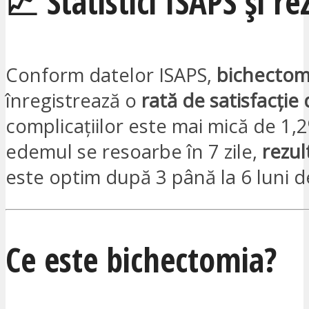
📈 Statistici ISAPS și re
Conform datelor ISAPS,
bichectomi
înregistrează o
rată de satisfacție
complicațiilor este mai mică de 1,
edemul se resoarbe în 7 zile,
rezul
este optim după 3 până la 6 luni d
Ce este bichectomia?