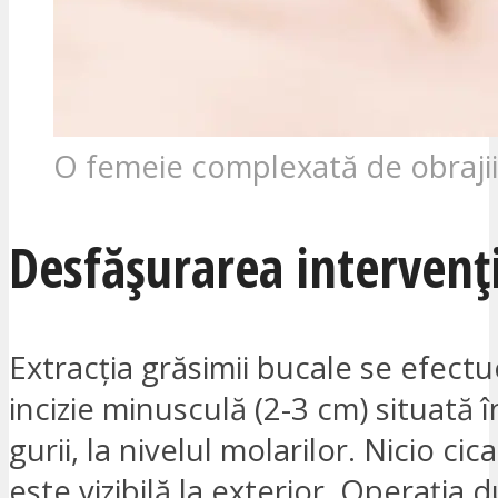
O femeie complexată de obrajii
Desfășurarea intervenți
Extracția grăsimii bucale se efectu
incizie minusculă (2-3 cm) situată î
gurii, la nivelul molarilor. Nicio cic
este vizibilă la exterior. Operația 