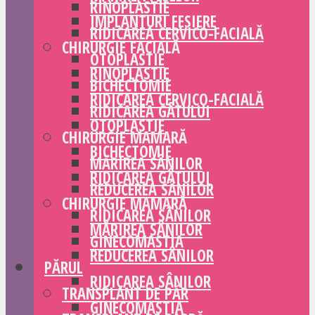
RINOPLASTIE
IMPLANTURI FESIERE
RIDICAREA CERVICO-FACIALĂ
CHIRURGIE FACIALĂ
OTOPLASTIE
RINOPLASTIE
BICHECTOMIE
RIDICAREA CERVICO-FACIALĂ
RIDICAREA GÂTULUI
OTOPLASTIE
CHIRURGIE MAMARĂ
BICHECTOMIE
MĂRIREA SÂNILOR
RIDICAREA GÂTULUI
REDUCEREA SÂNILOR
CHIRURGIE MAMARĂ
RIDICAREA SÂNILOR
MĂRIREA SÂNILOR
GINECOMASTIA
REDUCEREA SÂNILOR
PĂRUL
RIDICAREA SÂNILOR
TRANSPLANT DE PĂR
GINECOMASTIA