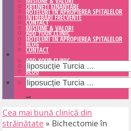
MISIUNE & VALORI
OBȚINEȚI FINANȚARE
HOTELURI ÎN APROPIEREA SPITALELOR
ÎNTREBĂRI FRECVENTE
CONTACT
MISIUNE & VALORI
ADD YOUR CLINIC
HOTELURI ÎN APROPIEREA SPITALELOR
BLOG
CONTACT
ADD YOUR CLINIC
BLOG
Cea mai bună clinică din
străinătate
»
Bichectomie în