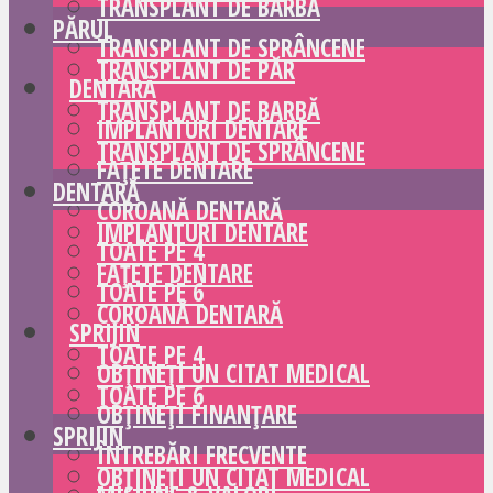
TRANSPLANT DE BARBĂ
PĂRUL
TRANSPLANT DE SPRÂNCENE
TRANSPLANT DE PĂR
DENTARĂ
TRANSPLANT DE BARBĂ
IMPLANTURI DENTARE
TRANSPLANT DE SPRÂNCENE
FAȚETE DENTARE
DENTARĂ
COROANĂ DENTARĂ
IMPLANTURI DENTARE
TOATE PE 4
FAȚETE DENTARE
TOATE PE 6
COROANĂ DENTARĂ
SPRIJIN
TOATE PE 4
OBȚINEȚI UN CITAT MEDICAL
TOATE PE 6
OBȚINEȚI FINANȚARE
SPRIJIN
ÎNTREBĂRI FRECVENTE
OBȚINEȚI UN CITAT MEDICAL