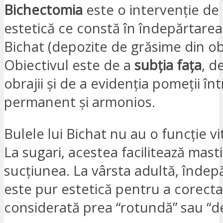
Bichectomia
este o intervenție de 
estetică ce constă în îndepărtarea 
Bichat (depozite de grăsime din obr
Obiectivul este de a
subția fața
, d
obrajii și de a evidenția pomeții î
permanent și armonios.
Bulele lui Bichat nu au o funcție vit
La sugari, acestea facilitează masti
sucțiunea. La vârsta adultă, îndep
este pur estetică pentru a corecta
considerată prea “rotundă” sau “de