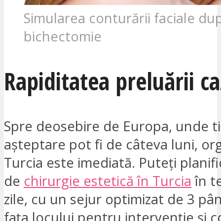
Simularea conturării faciale du
bichectomie
Rapiditatea preluării ca
Spre deosebire de Europa, unde ti
așteptare pot fi de câteva luni, or
Turcia este imediată. Puteți planif
de
chirurgie estetică în Turcia
în t
zile, cu un sejur optimizat de 3 până
fața locului pentru intervenție și c