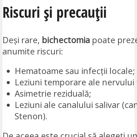
Riscuri și precauții
Deși rare,
bichectomia
poate prez
anumite riscuri:
Hematoame sau infecții locale;
Leziuni temporare ale nervului f
Asimetrie reziduală;
Leziuni ale canalului salivar (can
Stenon).
De aceea este crucial să alegeți u