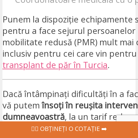
Punem la dispoziție echipamente 
pentru a face sejurul persoanelor
mobilitate redusă (PMR) mult mai c
inclusiv pentru cei care vin pentru
transplant de păr în Turcia
.
Dacă întâmpinați dificultăți în a fa
vă putem
însoți în reușita interven
dumneavoastră
, la un tarif redus.
Coordonatoarea noastră este vor
‍👩‍⚕ OBȚINEȚI O COTAȚIE ➡️