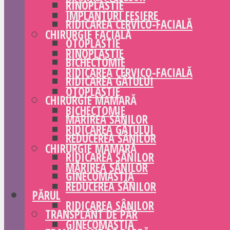
RINOPLASTIE
IMPLANTURI FESIERE
RIDICAREA CERVICO-FACIALĂ
CHIRURGIE FACIALĂ
OTOPLASTIE
RINOPLASTIE
BICHECTOMIE
RIDICAREA CERVICO-FACIALĂ
RIDICAREA GÂTULUI
OTOPLASTIE
CHIRURGIE MAMARĂ
BICHECTOMIE
MĂRIREA SÂNILOR
RIDICAREA GÂTULUI
REDUCEREA SÂNILOR
CHIRURGIE MAMARĂ
RIDICAREA SÂNILOR
MĂRIREA SÂNILOR
GINECOMASTIA
REDUCEREA SÂNILOR
PĂRUL
RIDICAREA SÂNILOR
TRANSPLANT DE PĂR
GINECOMASTIA