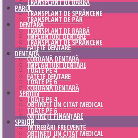
TRANSPLANT DE BARBĂ
PĂRUL
TRANSPLANT DE SPRÂNCENE
TRANSPLANT DE PĂR
DENTARĂ
TRANSPLANT DE BARBĂ
IMPLANTURI DENTARE
TRANSPLANT DE SPRÂNCENE
FAȚETE DENTARE
DENTARĂ
COROANĂ DENTARĂ
IMPLANTURI DENTARE
TOATE PE 4
FAȚETE DENTARE
TOATE PE 6
COROANĂ DENTARĂ
SPRIJIN
TOATE PE 4
OBȚINEȚI UN CITAT MEDICAL
TOATE PE 6
OBȚINEȚI FINANȚARE
SPRIJIN
ÎNTREBĂRI FRECVENTE
OBȚINEȚI UN CITAT MEDICAL