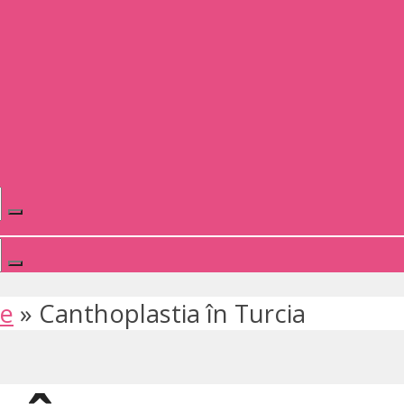
te
»
Canthoplastia în Turcia