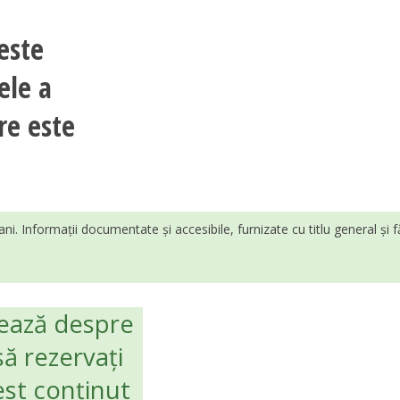
este
ele a
re este
ani. Informații documentate și accesibile, furnizate cu titlu general și 
ează despre
să rezervați
est conținut