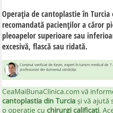
Operația de cantoplastie în Turcia 
recomandată pacienților a căror pi
pleoapelor superioare sau inferioa
excesivă, flască sau ridată.
Conținut verificat de Kevin, expert în turism medical de 7 
profesionist din domeniul sănătății.
CeaMaiBunaClinica.com vă inform
cantoplastia din Turcia
și vă ajută 
o operație cu
chirurgi calificați
. Ac