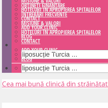
MISIUNE & VALORI
OBȚINEȚI FINANȚARE
HOTELURI ÎN APROPIEREA SPITALELOR
ÎNTREBĂRI FRECVENTE
CONTACT
MISIUNE & VALORI
ADD YOUR CLINIC
HOTELURI ÎN APROPIEREA SPITALELOR
BLOG
CONTACT
ADD YOUR CLINIC
BLOG
Cea mai bună clinică din străinăta