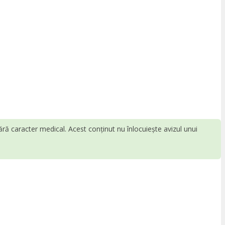
fără caracter medical. Acest conținut nu înlocuiește avizul unui