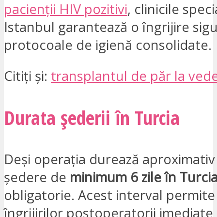
pacienții HIV pozitivi
, clinicile spec
Istanbul garantează o îngrijire sig
protocoale de igienă consolidate.
Citiți și:
transplantul de păr la ved
Durata șederii în Turcia
Deși operația durează aproximativ 
ședere de
minimum 6 zile în Turci
obligatorie. Acest interval permit
îngrijirilor postoperatorii imediate