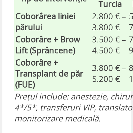
Turcia
Coborârea liniei
2.800 € –
5
părului
3.800 €
7
Coborâre + Brow
3.500 € –
7
Lift (Sprâncene)
4.500 €
9
Coborâre +
3.800 € –
8
Transplant de păr
5.200 €
1
(FUE)
Prețul include: anestezie, chirur
4*/5*, transferuri VIP, translator
monitorizare medicală.