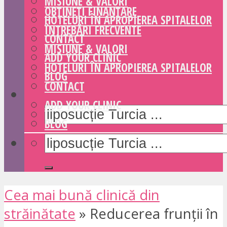
MISIUNE & VALORI
OBȚINEȚI FINANȚARE
HOTELURI ÎN APROPIEREA SPITALELOR
ÎNTREBĂRI FRECVENTE
CONTACT
MISIUNE & VALORI
ADD YOUR CLINIC
HOTELURI ÎN APROPIEREA SPITALELOR
BLOG
CONTACT
ADD YOUR CLINIC
BLOG
Cea mai bună clinică din
străinătate
»
Reducerea frunții în