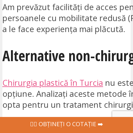
Am prevăzut facilități de acces pe
persoanele cu mobilitate redusă 
a le face experiența mai plăcută.
Alternative non-chirurg
Chirurgia plastică în Turcia
nu este
opțiune. Analizați aceste metode î
opta pentru un tratament chirurgi
Transplant de păr
: Ideal dacă 
‍👩‍⚕ OBȚINEȚI O COTAȚIE ➡️