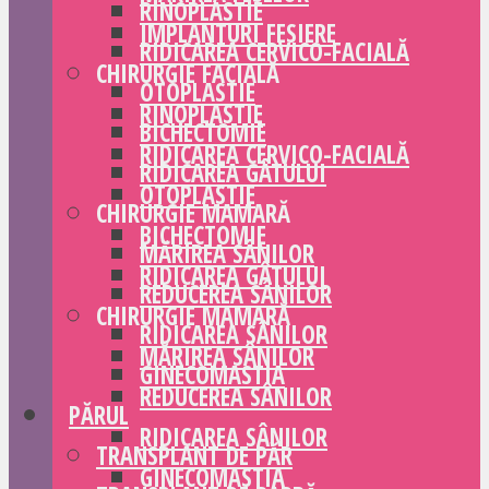
RINOPLASTIE
IMPLANTURI FESIERE
RIDICAREA CERVICO-FACIALĂ
CHIRURGIE FACIALĂ
OTOPLASTIE
RINOPLASTIE
BICHECTOMIE
RIDICAREA CERVICO-FACIALĂ
RIDICAREA GÂTULUI
OTOPLASTIE
CHIRURGIE MAMARĂ
BICHECTOMIE
MĂRIREA SÂNILOR
RIDICAREA GÂTULUI
REDUCEREA SÂNILOR
CHIRURGIE MAMARĂ
RIDICAREA SÂNILOR
MĂRIREA SÂNILOR
GINECOMASTIA
REDUCEREA SÂNILOR
PĂRUL
RIDICAREA SÂNILOR
TRANSPLANT DE PĂR
GINECOMASTIA