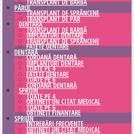
TRANSPLANT DE BARBĂ
PĂRUL
TRANSPLANT DE SPRÂNCENE
TRANSPLANT DE PĂR
DENTARĂ
TRANSPLANT DE BARBĂ
IMPLANTURI DENTARE
TRANSPLANT DE SPRÂNCENE
FAȚETE DENTARE
DENTARĂ
COROANĂ DENTARĂ
IMPLANTURI DENTARE
TOATE PE 4
FAȚETE DENTARE
TOATE PE 6
COROANĂ DENTARĂ
SPRIJIN
TOATE PE 4
OBȚINEȚI UN CITAT MEDICAL
TOATE PE 6
OBȚINEȚI FINANȚARE
SPRIJIN
ÎNTREBĂRI FRECVENTE
OBȚINEȚI UN CITAT MEDICAL