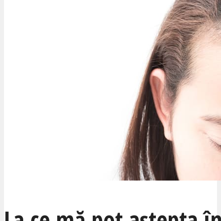
La ce mă pot aștepta î