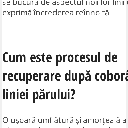
se bucură de aspectul noii lor linii d
exprimă încrederea reînnoită.
VREAU SĂ FIU CONTACTAT
Cum este procesul de
recuperare după cobor
liniei părului?
O ușoară umflătură și amorțeală a 