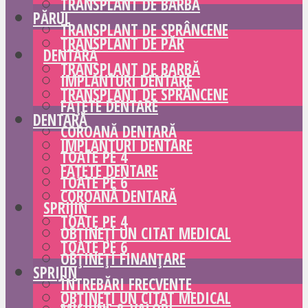
TRANSPLANT DE BARBĂ
PĂRUL
TRANSPLANT DE SPRÂNCENE
TRANSPLANT DE PĂR
DENTARĂ
TRANSPLANT DE BARBĂ
IMPLANTURI DENTARE
TRANSPLANT DE SPRÂNCENE
FAȚETE DENTARE
DENTARĂ
COROANĂ DENTARĂ
IMPLANTURI DENTARE
TOATE PE 4
FAȚETE DENTARE
TOATE PE 6
COROANĂ DENTARĂ
SPRIJIN
TOATE PE 4
OBȚINEȚI UN CITAT MEDICAL
TOATE PE 6
OBȚINEȚI FINANȚARE
SPRIJIN
ÎNTREBĂRI FRECVENTE
OBȚINEȚI UN CITAT MEDICAL