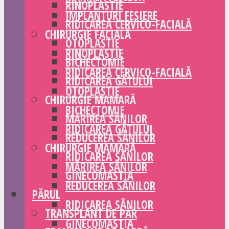
RINOPLASTIE
IMPLANTURI FESIERE
RIDICAREA CERVICO-FACIALĂ
CHIRURGIE FACIALĂ
OTOPLASTIE
RINOPLASTIE
BICHECTOMIE
RIDICAREA CERVICO-FACIALĂ
RIDICAREA GÂTULUI
OTOPLASTIE
CHIRURGIE MAMARĂ
BICHECTOMIE
MĂRIREA SÂNILOR
RIDICAREA GÂTULUI
REDUCEREA SÂNILOR
CHIRURGIE MAMARĂ
RIDICAREA SÂNILOR
MĂRIREA SÂNILOR
GINECOMASTIA
REDUCEREA SÂNILOR
PĂRUL
RIDICAREA SÂNILOR
TRANSPLANT DE PĂR
GINECOMASTIA