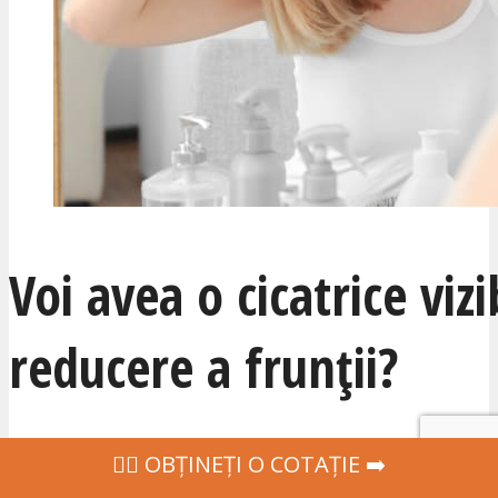
Voi avea o cicatrice vizi
reducere a frunții?
Pentru majoritatea pacienților, inc
‍👩‍⚕ OBȚINEȚI O COTAȚIE ➡️