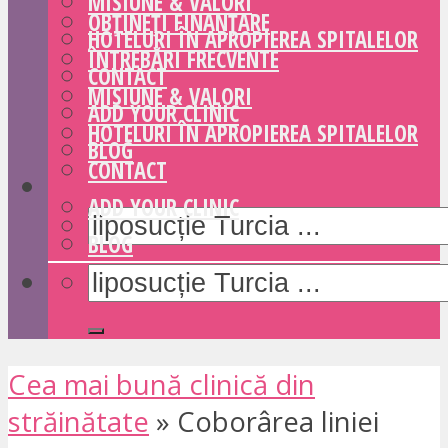
MISIUNE & VALORI
OBȚINEȚI FINANȚARE
HOTELURI ÎN APROPIEREA SPITALELOR
ÎNTREBĂRI FRECVENTE
CONTACT
MISIUNE & VALORI
ADD YOUR CLINIC
HOTELURI ÎN APROPIEREA SPITALELOR
BLOG
CONTACT
ADD YOUR CLINIC
BLOG
Cea mai bună clinică din
străinătate
»
Coborârea liniei