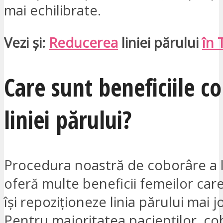
mai echilibrate.
Vezi și:
Reducerea
liniei părului
în 
Care sunt beneficiile co
liniei părului?
Procedura noastră de coborâre a li
oferă multe beneficii femeilor car
își repoziționeze linia părului mai j
Pentru majoritatea pacienților, cob