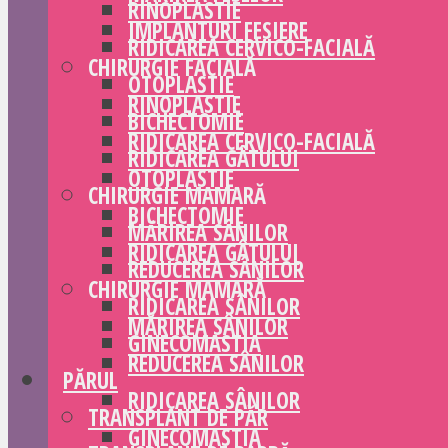
RINOPLASTIE
IMPLANTURI FESIERE
RIDICAREA CERVICO-FACIALĂ
CHIRURGIE FACIALĂ
OTOPLASTIE
RINOPLASTIE
BICHECTOMIE
RIDICAREA CERVICO-FACIALĂ
RIDICAREA GÂTULUI
OTOPLASTIE
CHIRURGIE MAMARĂ
BICHECTOMIE
MĂRIREA SÂNILOR
RIDICAREA GÂTULUI
REDUCEREA SÂNILOR
CHIRURGIE MAMARĂ
RIDICAREA SÂNILOR
MĂRIREA SÂNILOR
GINECOMASTIA
REDUCEREA SÂNILOR
PĂRUL
RIDICAREA SÂNILOR
TRANSPLANT DE PĂR
GINECOMASTIA