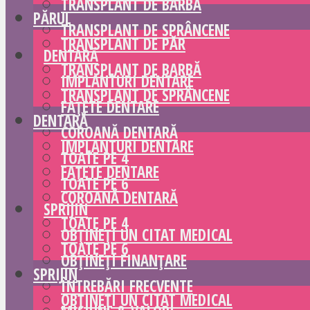
TRANSPLANT DE BARBĂ
PĂRUL
TRANSPLANT DE SPRÂNCENE
TRANSPLANT DE PĂR
DENTARĂ
TRANSPLANT DE BARBĂ
IMPLANTURI DENTARE
TRANSPLANT DE SPRÂNCENE
FAȚETE DENTARE
DENTARĂ
COROANĂ DENTARĂ
IMPLANTURI DENTARE
TOATE PE 4
FAȚETE DENTARE
TOATE PE 6
COROANĂ DENTARĂ
SPRIJIN
TOATE PE 4
OBȚINEȚI UN CITAT MEDICAL
TOATE PE 6
OBȚINEȚI FINANȚARE
SPRIJIN
ÎNTREBĂRI FRECVENTE
OBȚINEȚI UN CITAT MEDICAL