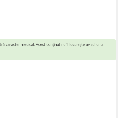
fără caracter medical. Acest conținut nu înlocuiește avizul unui