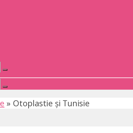
te
»
Otoplastie și Tunisie