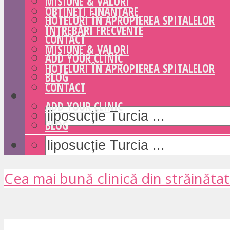
MISIUNE & VALORI
OBȚINEȚI FINANȚARE
HOTELURI ÎN APROPIEREA SPITALELOR
ÎNTREBĂRI FRECVENTE
CONTACT
MISIUNE & VALORI
ADD YOUR CLINIC
HOTELURI ÎN APROPIEREA SPITALELOR
BLOG
CONTACT
ADD YOUR CLINIC
BLOG
Cea mai bună clinică din străinăta