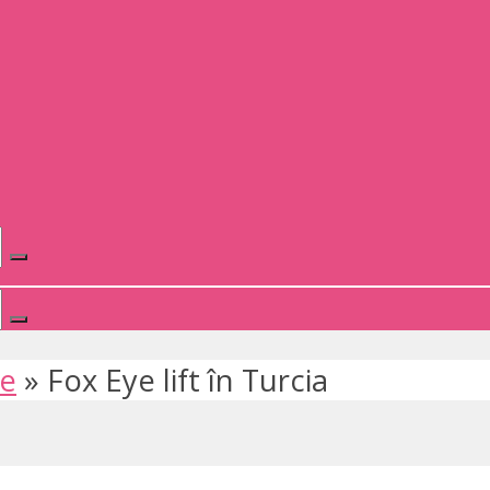
te
»
Fox Eye lift în Turcia