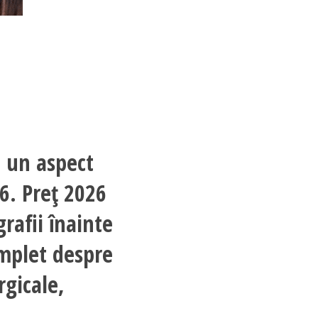
ă un aspect
26. Preț 2026
grafii înainte
omplet despre
rgicale,