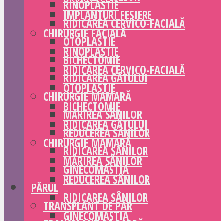
RINOPLASTIE
IMPLANTURI FESIERE
RIDICAREA CERVICO-FACIALĂ
CHIRURGIE FACIALĂ
OTOPLASTIE
RINOPLASTIE
BICHECTOMIE
RIDICAREA CERVICO-FACIALĂ
RIDICAREA GÂTULUI
OTOPLASTIE
CHIRURGIE MAMARĂ
BICHECTOMIE
MĂRIREA SÂNILOR
RIDICAREA GÂTULUI
REDUCEREA SÂNILOR
CHIRURGIE MAMARĂ
RIDICAREA SÂNILOR
MĂRIREA SÂNILOR
GINECOMASTIA
REDUCEREA SÂNILOR
PĂRUL
RIDICAREA SÂNILOR
TRANSPLANT DE PĂR
GINECOMASTIA