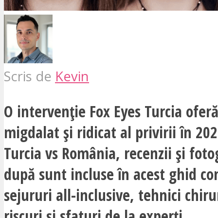
Scris de
Kevin
O intervenție Fox Eyes Turcia ofer
migdalat și ridicat al privirii în 20
Turcia vs România, recenzii și foto
după sunt incluse în acest ghid c
sejururi all-inclusive, tehnici chiru
riscuri și sfaturi de la experți.