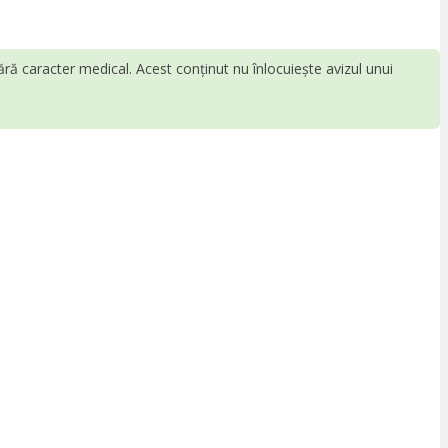
fără caracter medical. Acest conținut nu înlocuiește avizul unui