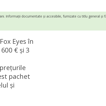
ani. Informații documentate și accesibile, furnizate cu titlu general și 
Fox Eyes în
 600 € și 3
 prețurile
cest pachet
lul și