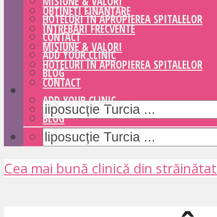
MISIUNE & VALORI
OBȚINEȚI FINANȚARE
HOTELURI ÎN APROPIEREA SPITALELOR
ÎNTREBĂRI FRECVENTE
CONTACT
MISIUNE & VALORI
ADD YOUR CLINIC
HOTELURI ÎN APROPIEREA SPITALELOR
BLOG
CONTACT
ADD YOUR CLINIC
BLOG
Cea mai bună clinică din străinăta