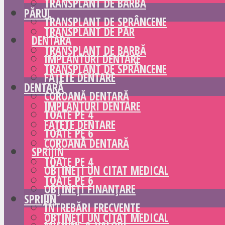
TRANSPLANT DE BARBĂ
PĂRUL
TRANSPLANT DE SPRÂNCENE
TRANSPLANT DE PĂR
DENTARĂ
TRANSPLANT DE BARBĂ
IMPLANTURI DENTARE
TRANSPLANT DE SPRÂNCENE
FAȚETE DENTARE
DENTARĂ
COROANĂ DENTARĂ
IMPLANTURI DENTARE
TOATE PE 4
FAȚETE DENTARE
TOATE PE 6
COROANĂ DENTARĂ
SPRIJIN
TOATE PE 4
OBȚINEȚI UN CITAT MEDICAL
TOATE PE 6
OBȚINEȚI FINANȚARE
SPRIJIN
ÎNTREBĂRI FRECVENTE
OBȚINEȚI UN CITAT MEDICAL