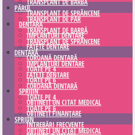
TRANSPLANT DE BARBĂ
PĂRUL
TRANSPLANT DE SPRÂNCENE
TRANSPLANT DE PĂR
DENTARĂ
TRANSPLANT DE BARBĂ
IMPLANTURI DENTARE
TRANSPLANT DE SPRÂNCENE
FAȚETE DENTARE
DENTARĂ
COROANĂ DENTARĂ
IMPLANTURI DENTARE
TOATE PE 4
FAȚETE DENTARE
TOATE PE 6
COROANĂ DENTARĂ
SPRIJIN
TOATE PE 4
OBȚINEȚI UN CITAT MEDICAL
TOATE PE 6
OBȚINEȚI FINANȚARE
SPRIJIN
ÎNTREBĂRI FRECVENTE
OBȚINEȚI UN CITAT MEDICAL