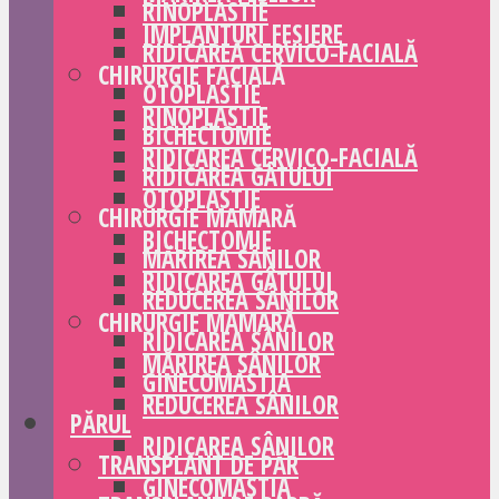
RINOPLASTIE
IMPLANTURI FESIERE
RIDICAREA CERVICO-FACIALĂ
CHIRURGIE FACIALĂ
OTOPLASTIE
RINOPLASTIE
BICHECTOMIE
RIDICAREA CERVICO-FACIALĂ
RIDICAREA GÂTULUI
OTOPLASTIE
CHIRURGIE MAMARĂ
BICHECTOMIE
MĂRIREA SÂNILOR
RIDICAREA GÂTULUI
REDUCEREA SÂNILOR
CHIRURGIE MAMARĂ
RIDICAREA SÂNILOR
MĂRIREA SÂNILOR
GINECOMASTIA
REDUCEREA SÂNILOR
PĂRUL
RIDICAREA SÂNILOR
TRANSPLANT DE PĂR
GINECOMASTIA