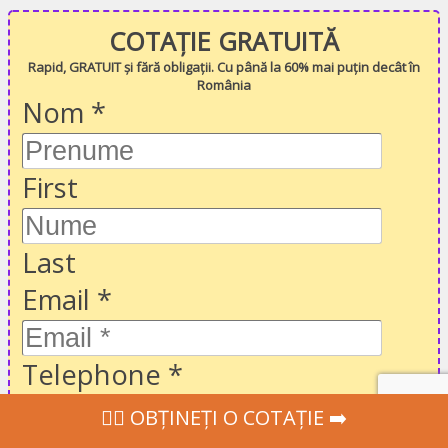
COTAȚIE GRATUITĂ
Rapid, GRATUIT și fără obligații. Cu până la 60% mai puțin decât în
România
Nom
*
First
Last
Email
*
Telephone
*
‍👩‍⚕ OBȚINEȚI O COTAȚIE ➡️