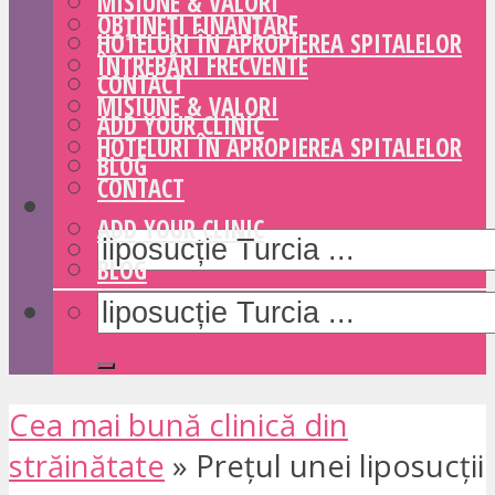
MISIUNE & VALORI
OBȚINEȚI FINANȚARE
HOTELURI ÎN APROPIEREA SPITALELOR
ÎNTREBĂRI FRECVENTE
CONTACT
MISIUNE & VALORI
ADD YOUR CLINIC
HOTELURI ÎN APROPIEREA SPITALELOR
BLOG
CONTACT
ADD YOUR CLINIC
BLOG
Cea mai bună clinică din
străinătate
»
Prețul unei liposucții