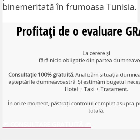
binemeritată în frumoasa Tunisia.
Profitați de o evaluare G
La cerere și
fără nicio obligație din partea dumneavo
Consultație 100% gratuită.
Analizăm situația dumneav
așteptările dumneavoastră. Și estimăm bugetul neces
Hotel + Taxi + Tratament.
În orice moment, păstrați controlul complet asupra pr
totală.
🎁
CONSULTARE GRATUITĂ
🎁