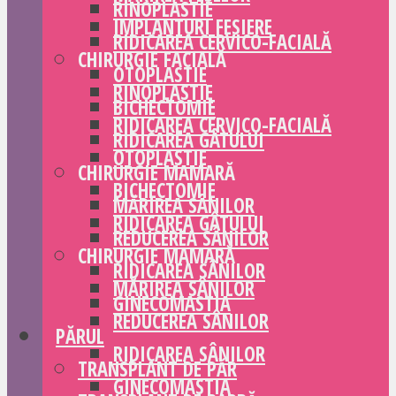
RINOPLASTIE
IMPLANTURI FESIERE
RIDICAREA CERVICO-FACIALĂ
CHIRURGIE FACIALĂ
OTOPLASTIE
RINOPLASTIE
BICHECTOMIE
RIDICAREA CERVICO-FACIALĂ
RIDICAREA GÂTULUI
OTOPLASTIE
CHIRURGIE MAMARĂ
BICHECTOMIE
MĂRIREA SÂNILOR
RIDICAREA GÂTULUI
REDUCEREA SÂNILOR
CHIRURGIE MAMARĂ
RIDICAREA SÂNILOR
MĂRIREA SÂNILOR
GINECOMASTIA
REDUCEREA SÂNILOR
PĂRUL
RIDICAREA SÂNILOR
TRANSPLANT DE PĂR
GINECOMASTIA