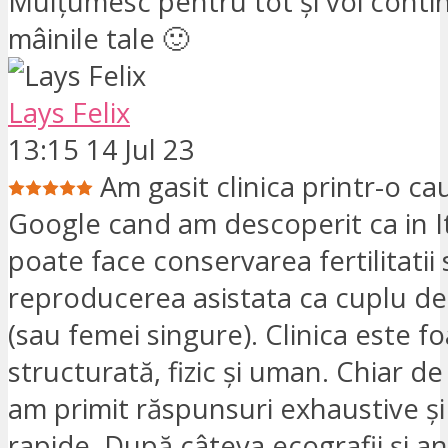
Mulțumesc pentru tot și voi conti
mâinile tale 🙂
Lays Felix
13:15 14 Jul 23
Am gasit clinica printr-o ca
Google cand am descoperit ca in It
poate face conservarea fertilitatii
reproducerea asistata ca cuplu d
(sau femei singure). Clinica este f
structurată, fizic și uman. Chiar de
am primit răspunsuri exhaustive și
rapide. După câteva ecografii și an