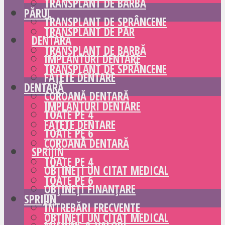
TRANSPLANT DE BARBĂ
PĂRUL
TRANSPLANT DE SPRÂNCENE
TRANSPLANT DE PĂR
DENTARĂ
TRANSPLANT DE BARBĂ
IMPLANTURI DENTARE
TRANSPLANT DE SPRÂNCENE
FAȚETE DENTARE
DENTARĂ
COROANĂ DENTARĂ
IMPLANTURI DENTARE
TOATE PE 4
FAȚETE DENTARE
TOATE PE 6
COROANĂ DENTARĂ
SPRIJIN
TOATE PE 4
OBȚINEȚI UN CITAT MEDICAL
TOATE PE 6
OBȚINEȚI FINANȚARE
SPRIJIN
ÎNTREBĂRI FRECVENTE
OBȚINEȚI UN CITAT MEDICAL