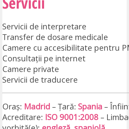
Servicii
Servicii de interpretare
Transfer de dosare medicale
Camere cu accesibilitate pentru 
Consultații pe internet
Camere private
Servicii de traducere
Oraș:
Madrid
– Țară:
Spania
– Înfii
Acreditare:
ISO 9001:2008
– Limba
vorbită(e):
engleză, spaniolă