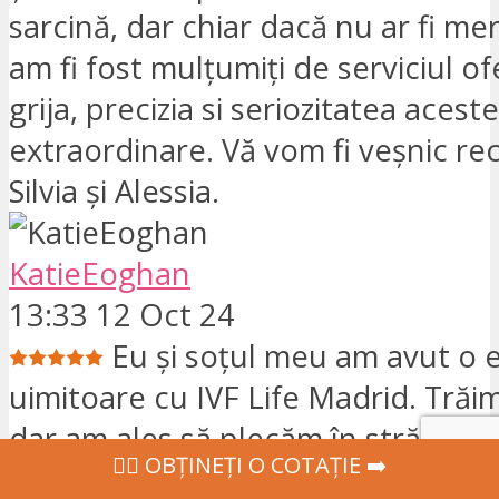
sarcină, dar chiar dacă nu ar fi mer
am fi fost mulțumiți de serviciul ofe
grija, precizia si seriozitatea acestei
extraordinare. Vă vom fi veșnic re
Silvia și Alessia.
KatieEoghan
13:33 12 Oct 24
Eu și soțul meu am avut o 
uimitoare cu IVF Life Madrid. Trăim
dar am ales să plecăm în străinăt
‍👩‍⚕ OBȚINEȚI O COTAȚIE ➡️
tratamentul nostru FIV, deoarece c