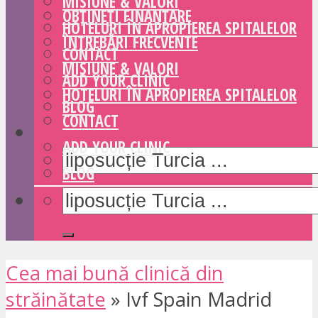
MISIUNE & VALORI
OBȚINEȚI FINANȚARE
HOTELURI ÎN APROPIEREA SPITALELOR
ÎNTREBĂRI FRECVENTE
CONTACT
MISIUNE & VALORI
ADD YOUR CLINIC
HOTELURI ÎN APROPIEREA SPITALELOR
BLOG
CONTACT
ADD YOUR CLINIC
BLOG
Cea mai bună clinică din
străinătate
»
Ivf Spain Madrid