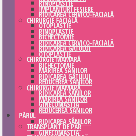
RINOPLASTIE
IMPLANTURI FESIERE
RIDICAREA CERVICO-FACIALĂ
CHIRURGIE FACIALĂ
OTOPLASTIE
RINOPLASTIE
BICHECTOMIE
RIDICAREA CERVICO-FACIALĂ
RIDICAREA GÂTULUI
OTOPLASTIE
CHIRURGIE MAMARĂ
BICHECTOMIE
MĂRIREA SÂNILOR
RIDICAREA GÂTULUI
REDUCEREA SÂNILOR
CHIRURGIE MAMARĂ
RIDICAREA SÂNILOR
MĂRIREA SÂNILOR
GINECOMASTIA
REDUCEREA SÂNILOR
PĂRUL
RIDICAREA SÂNILOR
TRANSPLANT DE PĂR
GINECOMASTIA