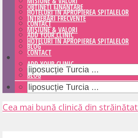
MISIUNE & VALORI
OBȚINEȚI FINANȚARE
HOTELURI ÎN APROPIEREA SPITALELOR
ÎNTREBĂRI FRECVENTE
CONTACT
MISIUNE & VALORI
ADD YOUR CLINIC
HOTELURI ÎN APROPIEREA SPITALELOR
BLOG
CONTACT
ADD YOUR CLINIC
BLOG
Cea mai bună clinică din străinăta