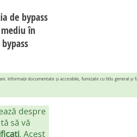
ția de bypass
l mediu în
n bypass
ani. Informații documentate și accesibile, furnizate cu titlu general și 
ează despre
ută să vă
ficați
. Acest