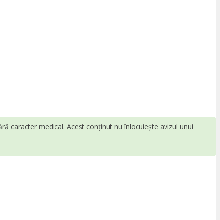
fără caracter medical. Acest conținut nu înlocuiește avizul unui