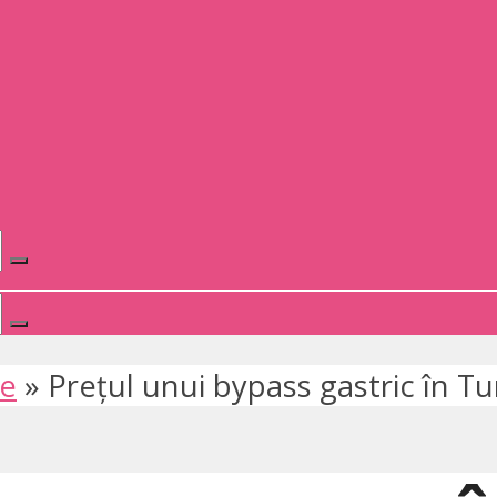
te
»
Prețul unui bypass gastric în Tu