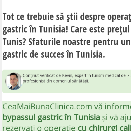
Tot ce trebuie să știi despre opera
gastric în Tunisia! Care este prețu
Tunis? Sfaturile noastre pentru u
gastric de succes în Tunisia.
Conținut verificat de Kevin, expert în turism medical de 7 
profesionist din domeniul sănătății.
CeaMaiBunaClinica.com vă inform
bypassul gastric în Tunisia
și vă aj
rezervați o operație
cu chirurgi cali