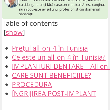
cu titlu general și fără caracter medical. Acest conținut
nu înlocuiește avizul unui profesionist din domeniul
sănătății.
Table of contents
[
show
]
Prețul all-on-4 în Tunisia
Ce este un all-on-4 în Tunisia?
IMPLANTURI DENTARE – All on 4 
CARE SUNT BENEFICIILE?
PROCEDURA
ÎNGRIJIREA POST-IMPLANT