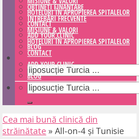
MISIUNE & VALORI
OBȚINEȚI FINANȚARE
HOTELURI ÎN APROPIEREA SPITALELOR
ÎNTREBĂRI FRECVENTE
CONTACT
MISIUNE & VALORI
ADD YOUR CLINIC
HOTELURI ÎN APROPIEREA SPITALELOR
BLOG
CONTACT
ADD YOUR CLINIC
BLOG
Cea mai bună clinică din
străinătate
»
All-on-4 și Tunisie