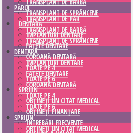
TRANSPLANT DE BARBĂ
PĂRUL
TRANSPLANT DE SPRÂNCENE
TRANSPLANT DE PĂR
DENTARĂ
TRANSPLANT DE BARBĂ
IMPLANTURI DENTARE
TRANSPLANT DE SPRÂNCENE
FAȚETE DENTARE
DENTARĂ
COROANĂ DENTARĂ
IMPLANTURI DENTARE
TOATE PE 4
FAȚETE DENTARE
TOATE PE 6
COROANĂ DENTARĂ
SPRIJIN
TOATE PE 4
OBȚINEȚI UN CITAT MEDICAL
TOATE PE 6
OBȚINEȚI FINANȚARE
SPRIJIN
ÎNTREBĂRI FRECVENTE
OBȚINEȚI UN CITAT MEDICAL