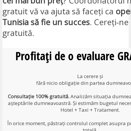
cel mai bun preț
? Coordonatorul 
gratuit vă va ajuta să faceți ca
oper
Tunisia să fie un succes
. Cereți-ne
gratuită.
Profitați de o evaluare G
La cerere și
fără nicio obligație din partea dumneavo
Consultație 100% gratuită.
Analizăm situația dumneav
așteptările dumneavoastră. Și estimăm bugetul neces
Hotel + Taxi + Tratament.
În orice moment, păstrați controlul complet asupra pr
totală.