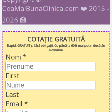
CeaMaiBunaClinica.com ❤️ 2015 -
2026 🏥
COTAȚIE GRATUITĂ
Rapid, GRATUIT și fără obligații. Cu până la 60% mai puțin decât în
România
Nom
*
First
Last
Email
*