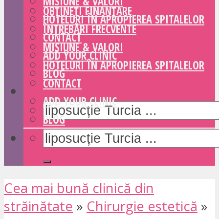
MISIUNE & VALORI
OBȚINEȚI FINANȚARE
HOTELURI ÎN APROPIEREA SPITALELOR
ÎNTREBĂRI FRECVENTE
CONTACT
MISIUNE & VALORI
ADD YOUR CLINIC
HOTELURI ÎN APROPIEREA SPITALELOR
BLOG
CONTACT
ADD YOUR CLINIC
BLOG
Cea mai bună clinică din
străinătate
»
Chirurgie estetică
»