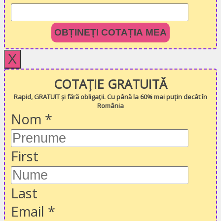
OBȚINEȚI COTAȚIA MEA
X
COTAȚIE GRATUITĂ
Rapid, GRATUIT și fără obligații. Cu până la 60% mai puțin decât în
România
Nom
*
First
Last
Email
*