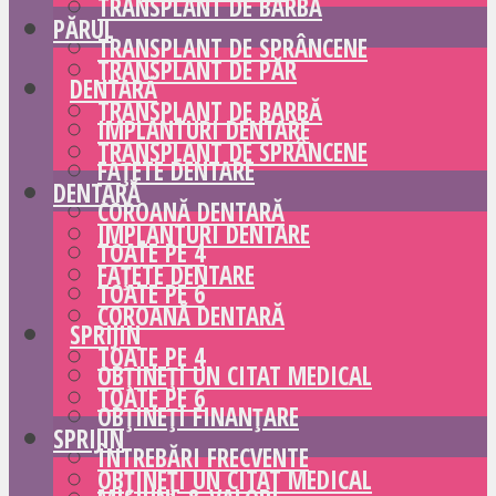
TRANSPLANT DE BARBĂ
PĂRUL
TRANSPLANT DE SPRÂNCENE
TRANSPLANT DE PĂR
DENTARĂ
TRANSPLANT DE BARBĂ
IMPLANTURI DENTARE
TRANSPLANT DE SPRÂNCENE
FAȚETE DENTARE
DENTARĂ
COROANĂ DENTARĂ
IMPLANTURI DENTARE
TOATE PE 4
FAȚETE DENTARE
TOATE PE 6
COROANĂ DENTARĂ
SPRIJIN
TOATE PE 4
OBȚINEȚI UN CITAT MEDICAL
TOATE PE 6
OBȚINEȚI FINANȚARE
SPRIJIN
ÎNTREBĂRI FRECVENTE
OBȚINEȚI UN CITAT MEDICAL