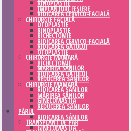
RINOPLASTIE
IMPLANTURI FESIERE
RIDICAREA CERVICO-FACIALĂ
CHIRURGIE FACIALĂ
OTOPLASTIE
RINOPLASTIE
BICHECTOMIE
RIDICAREA CERVICO-FACIALĂ
RIDICAREA GÂTULUI
OTOPLASTIE
CHIRURGIE MAMARĂ
BICHECTOMIE
MĂRIREA SÂNILOR
RIDICAREA GÂTULUI
REDUCEREA SÂNILOR
CHIRURGIE MAMARĂ
RIDICAREA SÂNILOR
MĂRIREA SÂNILOR
GINECOMASTIA
REDUCEREA SÂNILOR
PĂRUL
RIDICAREA SÂNILOR
TRANSPLANT DE PĂR
GINECOMASTIA