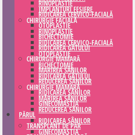
RINOPLASTIE
IMPLANTURI FESIERE
RIDICAREA CERVICO-FACIALĂ
CHIRURGIE FACIALĂ
OTOPLASTIE
RINOPLASTIE
BICHECTOMIE
RIDICAREA CERVICO-FACIALĂ
RIDICAREA GÂTULUI
OTOPLASTIE
CHIRURGIE MAMARĂ
BICHECTOMIE
MĂRIREA SÂNILOR
RIDICAREA GÂTULUI
REDUCEREA SÂNILOR
CHIRURGIE MAMARĂ
RIDICAREA SÂNILOR
MĂRIREA SÂNILOR
GINECOMASTIA
REDUCEREA SÂNILOR
PĂRUL
RIDICAREA SÂNILOR
TRANSPLANT DE PĂR
GINECOMASTIA