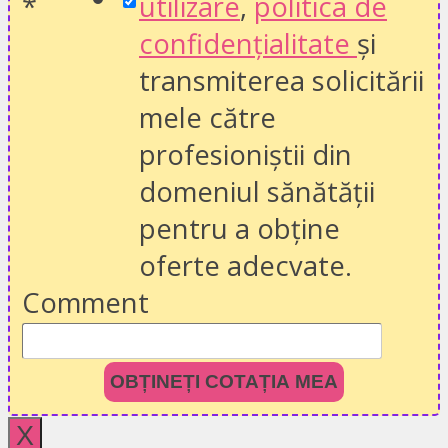
*
utilizare
,
politica de
confidențialitate
și
transmiterea solicitării
mele către
profesioniștii din
domeniul sănătății
pentru a obține
oferte adecvate.
Comment
OBȚINEȚI COTAȚIA MEA
X