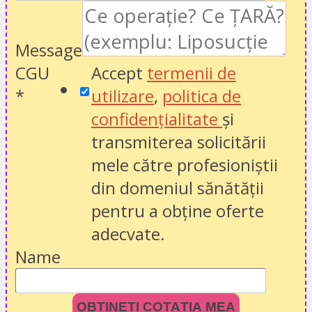
Message
CGU
Accept
termenii de
*
utilizare
,
politica de
confidențialitate
și
transmiterea solicitării
mele către profesioniștii
din domeniul sănătății
pentru a obține oferte
adecvate.
Name
OBȚINEȚI COTAȚIA MEA