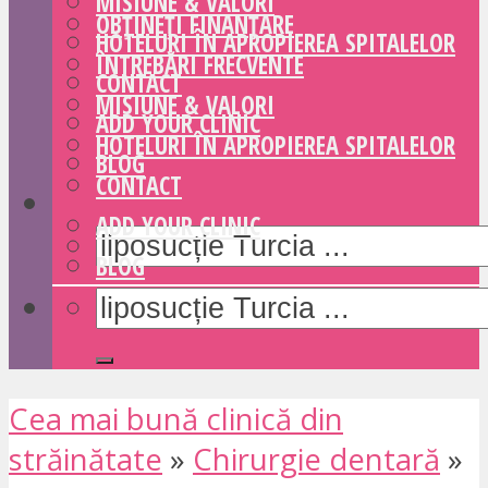
MISIUNE & VALORI
OBȚINEȚI FINANȚARE
HOTELURI ÎN APROPIEREA SPITALELOR
ÎNTREBĂRI FRECVENTE
CONTACT
MISIUNE & VALORI
ADD YOUR CLINIC
HOTELURI ÎN APROPIEREA SPITALELOR
BLOG
CONTACT
ADD YOUR CLINIC
BLOG
Cea mai bună clinică din
străinătate
»
Chirurgie dentară
»