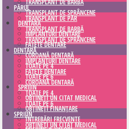
TRANSPLANT DE BARBĂ
PĂRUL
TRANSPLANT DE SPRÂNCENE
TRANSPLANT DE PĂR
DENTARĂ
TRANSPLANT DE BARBĂ
IMPLANTURI DENTARE
TRANSPLANT DE SPRÂNCENE
FAȚETE DENTARE
DENTARĂ
COROANĂ DENTARĂ
IMPLANTURI DENTARE
TOATE PE 4
FAȚETE DENTARE
TOATE PE 6
COROANĂ DENTARĂ
SPRIJIN
TOATE PE 4
OBȚINEȚI UN CITAT MEDICAL
TOATE PE 6
OBȚINEȚI FINANȚARE
SPRIJIN
ÎNTREBĂRI FRECVENTE
OBȚINEȚI UN CITAT MEDICAL