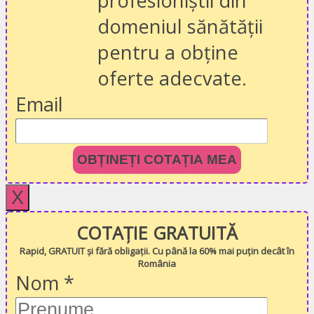
profesioniștii din
domeniul sănătății
pentru a obține
oferte adecvate.
Email
OBȚINEȚI COTAȚIA MEA
X
COTAȚIE GRATUITĂ
Rapid, GRATUIT și fără obligații. Cu până la 60% mai puțin decât în
România
Nom
*