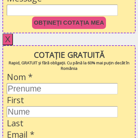
OBȚINEȚI COTAȚIA MEA
X
COTAȚIE GRATUITĂ
Rapid, GRATUIT și fără obligații. Cu până la 60% mai puțin decât în
România
Nom
*
First
Last
Email
*