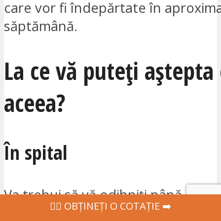
care vor fi îndepărtate în aproxima
săptămână.
La ce vă puteți aștepta
aceea?
În spital
Va trebui să vă odihniți până când
‍👩‍⚕ OBȚINEȚI O COTAȚIE ➡️
anestezicului vor dispărea. De as