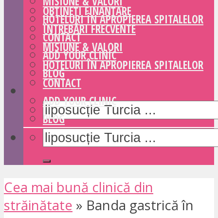
MISIUNE & VALORI
OBȚINEȚI FINANȚARE
HOTELURI ÎN APROPIEREA SPITALELOR
ÎNTREBĂRI FRECVENTE
CONTACT
MISIUNE & VALORI
ADD YOUR CLINIC
HOTELURI ÎN APROPIEREA SPITALELOR
BLOG
CONTACT
ADD YOUR CLINIC
BLOG
Cea mai bună clinică din
străinătate
»
Banda gastrică în