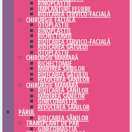
RINOPLASTIE
IMPLANTURI FESIERE
RIDICAREA CERVICO-FACIALĂ
CHIRURGIE FACIALĂ
OTOPLASTIE
RINOPLASTIE
BICHECTOMIE
RIDICAREA CERVICO-FACIALĂ
RIDICAREA GÂTULUI
OTOPLASTIE
CHIRURGIE MAMARĂ
BICHECTOMIE
MĂRIREA SÂNILOR
RIDICAREA GÂTULUI
REDUCEREA SÂNILOR
CHIRURGIE MAMARĂ
RIDICAREA SÂNILOR
MĂRIREA SÂNILOR
GINECOMASTIA
REDUCEREA SÂNILOR
PĂRUL
RIDICAREA SÂNILOR
TRANSPLANT DE PĂR
GINECOMASTIA