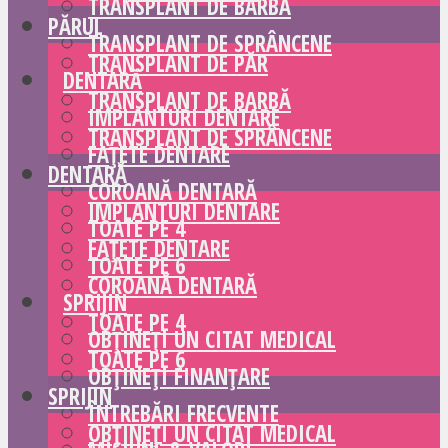
TRANSPLANT DE BARBĂ
PĂRUL
TRANSPLANT DE SPRÂNCENE
TRANSPLANT DE PĂR
DENTARĂ
TRANSPLANT DE BARBĂ
IMPLANTURI DENTARE
TRANSPLANT DE SPRÂNCENE
FAȚETE DENTARE
DENTARĂ
COROANĂ DENTARĂ
IMPLANTURI DENTARE
TOATE PE 4
FAȚETE DENTARE
TOATE PE 6
COROANĂ DENTARĂ
SPRIJIN
TOATE PE 4
OBȚINEȚI UN CITAT MEDICAL
TOATE PE 6
OBȚINEȚI FINANȚARE
SPRIJIN
ÎNTREBĂRI FRECVENTE
OBȚINEȚI UN CITAT MEDICAL