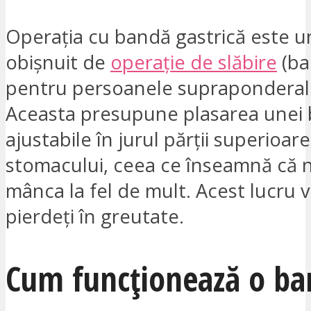
Operația cu bandă gastrică este un
obișnuit de
operație de slăbire
(bar
pentru persoanele supraponderale
Aceasta presupune plasarea unei 
ajustabile în jurul părții superioare
stomacului, ceea ce înseamnă că n
mânca la fel de mult. Acest lucru v
pierdeți în greutate.
Cum funcționează o b