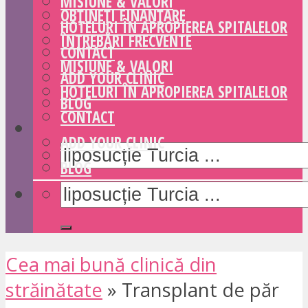
MISIUNE & VALORI
OBȚINEȚI FINANȚARE
HOTELURI ÎN APROPIEREA SPITALELOR
ÎNTREBĂRI FRECVENTE
CONTACT
MISIUNE & VALORI
ADD YOUR CLINIC
HOTELURI ÎN APROPIEREA SPITALELOR
BLOG
CONTACT
ADD YOUR CLINIC
BLOG
Cea mai bună clinică din
străinătate
»
Transplant de păr