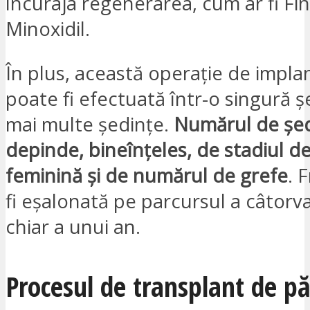
încuraja regenerarea, cum ar fi Fi
Minoxidil.
În plus, această operație de impla
poate fi efectuată într-o singură ș
mai multe ședințe.
Numărul de șe
depinde, bineînțeles, de stadiul de 
feminină și de numărul de grefe
. 
fi eșalonată pe parcursul a câtorva
chiar a unui an.
Procesul de transplant de pă