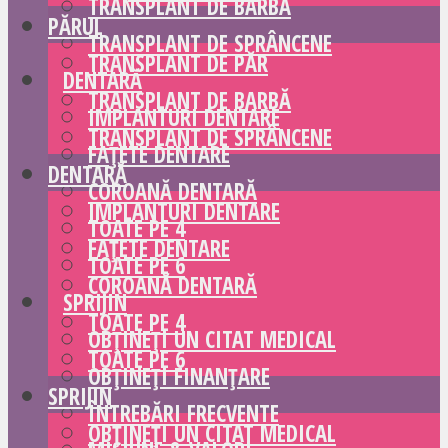
TRANSPLANT DE BARBĂ
PĂRUL
TRANSPLANT DE SPRÂNCENE
TRANSPLANT DE PĂR
DENTARĂ
TRANSPLANT DE BARBĂ
IMPLANTURI DENTARE
TRANSPLANT DE SPRÂNCENE
FAȚETE DENTARE
DENTARĂ
COROANĂ DENTARĂ
IMPLANTURI DENTARE
TOATE PE 4
FAȚETE DENTARE
TOATE PE 6
COROANĂ DENTARĂ
SPRIJIN
TOATE PE 4
OBȚINEȚI UN CITAT MEDICAL
TOATE PE 6
OBȚINEȚI FINANȚARE
SPRIJIN
ÎNTREBĂRI FRECVENTE
OBȚINEȚI UN CITAT MEDICAL