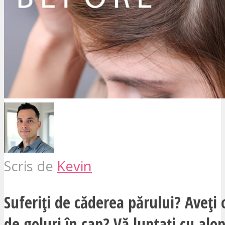
Scris de
Kevin
Suferiți de căderea părului? Aveți
de goluri în cap? Vă luptați cu alop