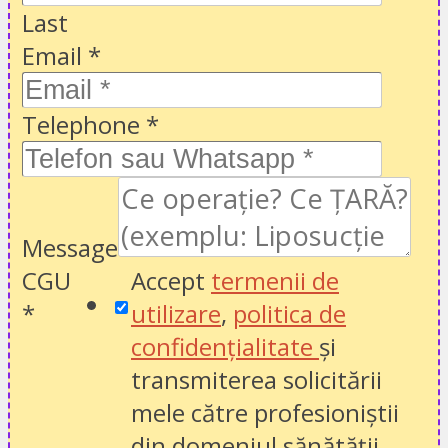
Last
Email
*
Telephone
*
Message
CGU
Accept
termenii de
*
utilizare
,
politica de
confidențialitate
și
transmiterea solicitării
mele către profesioniștii
din domeniul sănătății