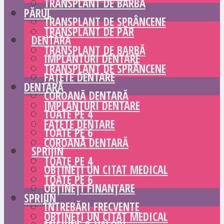
TRANSPLANT DE BARBĂ
PĂRUL
TRANSPLANT DE SPRÂNCENE
TRANSPLANT DE PĂR
DENTARĂ
TRANSPLANT DE BARBĂ
IMPLANTURI DENTARE
TRANSPLANT DE SPRÂNCENE
FAȚETE DENTARE
DENTARĂ
COROANĂ DENTARĂ
IMPLANTURI DENTARE
TOATE PE 4
FAȚETE DENTARE
TOATE PE 6
COROANĂ DENTARĂ
SPRIJIN
TOATE PE 4
OBȚINEȚI UN CITAT MEDICAL
TOATE PE 6
OBȚINEȚI FINANȚARE
SPRIJIN
ÎNTREBĂRI FRECVENTE
OBȚINEȚI UN CITAT MEDICAL