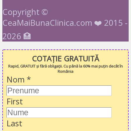
Copyright ©
CeaMaiBunaClinica.com ❤️ 2015 -
2026 🏥
COTAȚIE GRATUITĂ
Rapid, GRATUIT și fără obligații. Cu până la 60% mai puțin decât în
România
Nom
*
First
Last