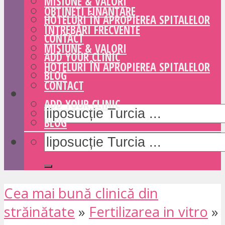
MISIUNE & VALORI
OBȚINEȚI FINANȚARE
HOTELURI ÎN APROPIEREA SPITALELOR
ÎNTREBĂRI FRECVENTE
CONTACT
MISIUNE & VALORI
ADD YOUR CLINIC
HOTELURI ÎN APROPIEREA SPITALELOR
BLOG
CONTACT
ADD YOUR CLINIC
BLOG
Cea mai bună clinică din
străinătate
»
Fertilizarea in vitro
»