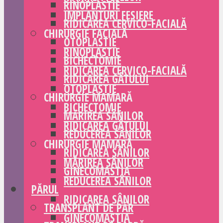
RINOPLASTIE
IMPLANTURI FESIERE
RIDICAREA CERVICO-FACIALĂ
CHIRURGIE FACIALĂ
OTOPLASTIE
RINOPLASTIE
BICHECTOMIE
RIDICAREA CERVICO-FACIALĂ
RIDICAREA GÂTULUI
OTOPLASTIE
CHIRURGIE MAMARĂ
BICHECTOMIE
MĂRIREA SÂNILOR
RIDICAREA GÂTULUI
REDUCEREA SÂNILOR
CHIRURGIE MAMARĂ
RIDICAREA SÂNILOR
MĂRIREA SÂNILOR
GINECOMASTIA
REDUCEREA SÂNILOR
PĂRUL
RIDICAREA SÂNILOR
TRANSPLANT DE PĂR
GINECOMASTIA